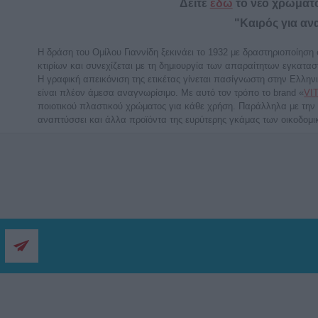
Δείτε
εδώ
το νέο χρωματο
"Καιρός για α
Η δράση του Ομίλου Γιαννίδη ξεκινάει το 1932 με δραστηριοποίησ
κτιρίων και συνεχίζεται με τη δημιουργία των απαραίτητων εγκα
Η γραφική απεικόνιση της ετικέτας γίνεται πασίγνωστη στην Ελλην
είναι πλέον άμεσα αναγνωρίσιμο. Με αυτό τον τρόπο το brand «
VI
ποιοτικού πλαστικού χρώματος για κάθε χρήση. Παράλληλα με την
αναπτύσσει και άλλα προϊόντα της ευρύτερης γκάμας των οικοδομ