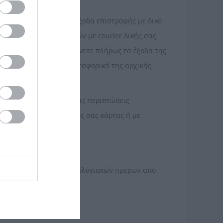
gr αναλαμβάνουμε τα έξοδα επιστροφής με δικό
τα προϊόντα επιστραφούν με courier δικής σας
λλάξατε γνώμη αναλαμβάνετε πλήρως τα έξοδα της
οϊόντος με νέο (τα μεταφορικά της αρχικής
 αρχικό αντικείμενο. Στις περιπτώσεις
 χρέωσης της πιστωτικής σας κάρτας ή με
 δεκατεσσάρων (14) ημερολογιακών ημερών από