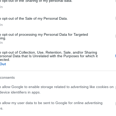
o opt-out of the Sharing of my personal data.
In
 πριν την ολοκλήρωση της παραγγελίας σας. Σε κάθε περίπτωση, μ
o opt-out of the Sale of my Personal Data.
In
 χρέωσης στην παραγγελία σας
to opt-out of processing my Personal Data for Targeted
ing.
In
o opt-out of Collection, Use, Retention, Sale, and/or Sharing
ersonal Data that Is Unrelated with the Purposes for which it
ου αγοράσατε ή/και να ζητήσετε την αντικατάστασή τους, εντός δ
lected.
Out
 προϊόν, είτε επειδή αλλάξατε γνώμη. Σε όλες τις περιπτώσεις σ
β) ή προϊόντα ελαττωματικής ποιότητας. Θα πρέπει τα προϊόντα 
consents
ορές, η συσκευασία τους να είναι αυτή που κανονικά τα συνοδεύε
o allow Google to enable storage related to advertising like cookies on
 Λιανικής κ.ο.κ) κατά την παράδοση. Επιστροφές χωρίς ενημέρωση 
evice identifiers in apps.
.
o allow my user data to be sent to Google for online advertising
s.