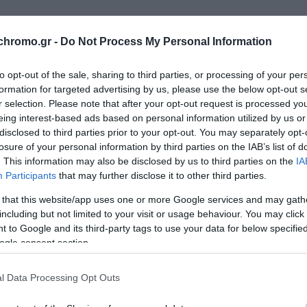
σας προσφέρει δωρεάν παράδοση στους γειτονικούς δήμους (Πειρα
chromo.gr -
Do Not Process My Personal Information
, Γλυφάδα, Ελληνικό) για παραγγελίες από 80,00€ και άνω.
to opt-out of the sale, sharing to third parties, or processing of your per
formation for targeted advertising by us, please use the below opt-out s
r selection. Please note that after your opt-out request is processed y
 μεταφορικής εταιρείας:
eing interest-based ads based on personal information utilized by us or
disclosed to third parties prior to your opt-out. You may separately opt-
γκομετρικά είτε με βάση το βάρος τους) με προορισμό την επαρχί
losure of your personal information by third parties on the IAB’s list of
τε μέσω τραπεζικού λογαριασμού. Η εταιρεία μας αναλαμβάνει δω
. This information may also be disclosed by us to third parties on the
IA
Participants
that may further disclose it to other third parties.
στος των μεταφορικών επιβαρύνουν τον πελάτη. Όσον αφορά την α
ισμό τις περιοχές της Αττικής που δεν εξυπηρετεί η εταιρεία μας,
 that this website/app uses one or more Google services and may gath
including but not limited to your visit or usage behaviour. You may click 
τικής κάρτας είτε μέσω τραπεζικού λογαριασμού. Οι αποστολές με
 to Google and its third-party tags to use your data for below specifi
 κόστος για κάθε δέμα ξεκινάει απο 6€ + Φ.Π.Α
ogle consent section.
εύουν για λογαριασμό, με κίνδυνο και με αποκλειστική ευθύνη το
l Data Processing Opt Outs
ατάσταση στις εκάστοτε μεταφορικές εταιρείες και δεν φέρει απο
 τους. Τα εμπορεύματα, ασφαλίζονται από την εταιρεία, μόνο ύσ