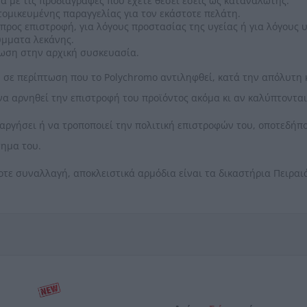
με τις προδιαγραφές που έχετε θέσει εσείς ως καταναλωτής.
τομικευμένης παραγγελίας για τον εκάστοτε πελάτη.
προς επιστροφή, για λόγους προστασίας της υγείας ή για λόγους 
ύμματα λεκάνης.
ωση στην αρχική συσκευασία.
ε περίπτωση που το Polychromo αντιληφθεί, κατά την απόλυτη κρ
 να αρνηθεί την επιστροφή του προϊόντος ακόμα κι αν καλύπτοντα
ταργήσει ή να τροποποιεί την πολιτική επιστροφών του, οποτεδήπ
τημα του.
οτε συναλλαγή, αποκλειστικά αρμόδια είναι τα δικαστήρια Πειραι