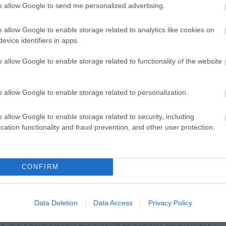
to allow Google to send me personalized advertising.
ίναι ελαττωματικό ή λανθασμένο με υπαιτιότητα του polychromo.
o allow Google to enable storage related to analytics like cookies on
ικά της αρχικής αποστολής δεν επιστρέφονται) σε περίπτωση που 
evice identifiers in apps.
ς Σε περίπτωση που το προϊόν δεν είναι όπως το περιμένατε ή α
o allow Google to enable storage related to functionality of the website
επιστροφή των χρημάτων στον πελάτη ή την αντικατάσταση του πρ
o allow Google to enable storage related to personalization.
η αντικατάσταση θα γίνει εφόσον έχουμε παραλάβει και ελέγξει το
γματοποιείται με έναν από τους εξής τρόπους: - με ακύρωση της
o allow Google to enable storage related to security, including
cation functionality and fraud prevention, and other user protection.
κό λογαριασμό.
σεις:
CONFIRM
ροφή ή/και αντικατάσταση θα πρέπει να πραγματοποιείται εντός
Data Deletion
Data Access
Privacy Policy