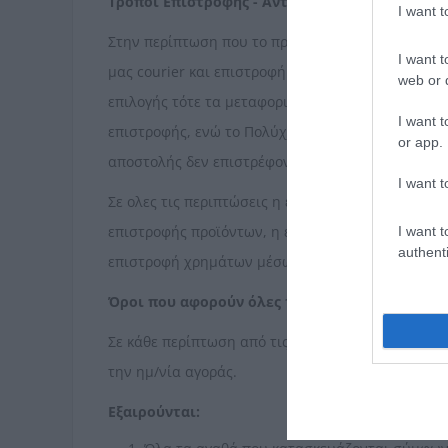
Τρόποι Επιστροφής - Αντικατάστασης:
I want 
Στην περίπτωση που το προϊόν που παραλάβατε ε
I want t
μας courier και επιστροφή χρημάτων (τα μεταφορ
web or d
επιλογής τότε τα μεταφορικά καλύπτονται απο σα
I want t
επιστροφής, ενώ το Πολύχρωμο αναλαμβάνει την 
or app.
αποστολής δεν επιστρέφονται).
I want t
Σε ολες τις περιπτώσεις η επιστροφή χρημάτων ή 
επιστροφής προϊόντων, η επιστροφή χρημάτων πρα
I want t
authenti
επιστροφή χρημάτων μέσω κατάθεσης σε τραπεζι
Όροι που αφορούν όλες τις παραπάνω περιπτώ
Σε κάθε περίπτωση από τις παραπάνω, κάθε επιστ
την ημ/νία αγοράς.
Εξαιρούνται: