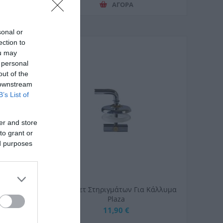
ΑΓΟΡΑ
sonal or
ection to
ou may
 personal
out of the
 downstream
B’s List of
er and store
to grant or
ed purposes
 Κάλλυμα
Japar Σετ Στηριγμάτων Για Κάλλυμα
Plaza
11,90 €