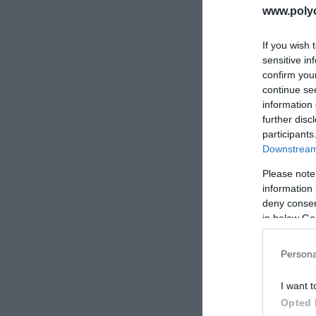
www.poly
If you wish 
sensitive in
confirm you
continue se
information 
further disc
participants
Downstream 
Please note
information 
deny consent
in below Go
Persona
Vio
I want t
Opted 