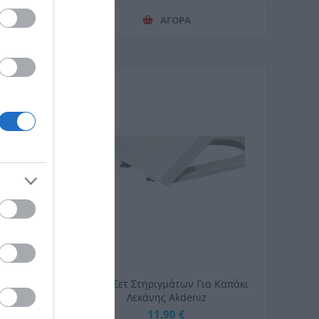
ΑΓΟΡΑ
απάκι
Japar Σετ Στηριγμάτων Για Καπάκι
laza
Λεκάνης Akdeniz
11,90 €