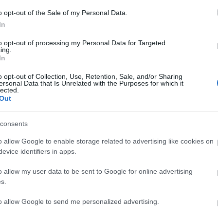
o opt-out of the Sale of my Personal Data.
ΑΓΟΡΑ
ΑΓΟΡΑ
In
to opt-out of processing my Personal Data for Targeted
ing.
In
o opt-out of Collection, Use, Retention, Sale, and/or Sharing
ersonal Data that Is Unrelated with the Purposes for which it
lected.
Out
consents
o allow Google to enable storage related to advertising like cookies on
evice identifiers in apps.
o allow my user data to be sent to Google for online advertising
s.
spiral Σετ Στηριγμάτων Για
Japar Σετ Στηριγμάτων Κ
to allow Google to send me personalized advertising.
μματα Λεκανών Ocean Soft
Λεκάνης Για Soft Close P
Close
11,90 €
11,90 €