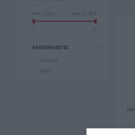
Min:
2,00 €
Max:
23,00 €
2
23
ΚΑΤΑΣΚΕΥΑΣΤΈΣ
Viospiral
Japar
Jap