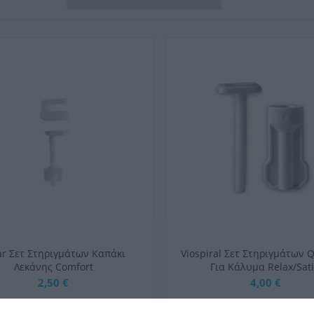
ar Σετ Στηριγμάτων Καπάκι
Viospiral Σετ Στηριγμάτων Q
Λεκάνης Comfort
Για Κάλυμα Relax/Sat
2,50 €
4,00 €