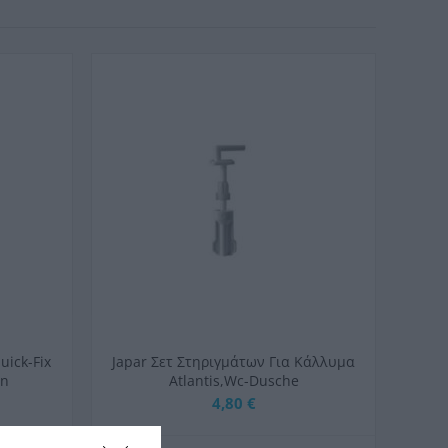
uick-Fix
Japar Σετ Στηριγμάτων Για Κάλλυμα
in
Atlantis,Wc-Dusche
4,80 €