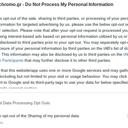
ΑΓΟΡΑ
ΑΓΟΡΑ
chromo.gr -
Do Not Process My Personal Information
to opt-out of the sale, sharing to third parties, or processing of your per
formation for targeted advertising by us, please use the below opt-out s
r selection. Please note that after your opt-out request is processed y
eing interest-based ads based on personal information utilized by us or
disclosed to third parties prior to your opt-out. You may separately opt-
losure of your personal information by third parties on the IAB’s list of
. This information may also be disclosed by us to third parties on the
IA
Participants
that may further disclose it to other third parties.
 that this website/app uses one or more Google services and may gath
including but not limited to your visit or usage behaviour. You may click 
 to Google and its third-party tags to use your data for below specifi
ogle consent section.
l Data Processing Opt Outs
spiral Σετ Στηριγμάτων Για
Japar Σετ Στηριγμάτων Για
Κάλλυμα Λεκάνης Efes
Λεκάνης Omega
o opt-out of the Sharing of my personal data.
7,74 €
9,24 €
In