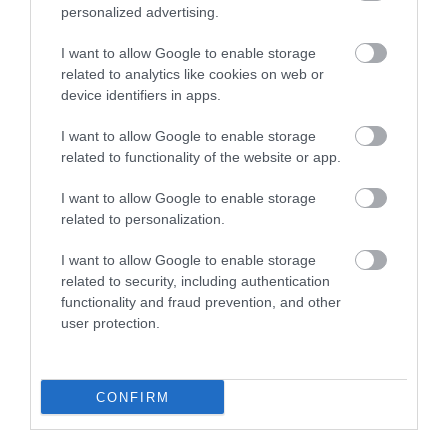
personalized advertising.
I want to allow Google to enable storage
ΑΓΟΡΑ
ΑΓΟΡΑ
related to analytics like cookies on web or
device identifiers in apps.
I want to allow Google to enable storage
related to functionality of the website or app.
I want to allow Google to enable storage
related to personalization.
I want to allow Google to enable storage
related to security, including authentication
functionality and fraud prevention, and other
user protection.
Hellas Stones Τεχνητή
Hellas Stones Τεχνητή
Πέτρα Επένδυσης Petra
Πέτρα Επένδυσης Petra
Sunny & Corner
Brown & Corner
CONFIRM
Από 36,49 €
Από 36,49 €