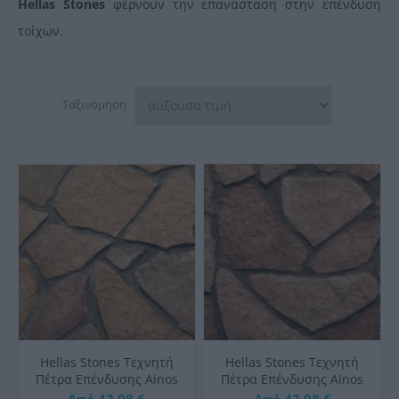
Hellas Stones
φέρνουν την επανάσταση στην επένδυση
τοίχων.
Ταξινόμηση
Hellas Stones Τεχνητή
Hellas Stones Τεχνητή
Πέτρα Επένδυσης Ainos
Πέτρα Επένδυσης Ainos
Sunny & Corner
Brown & Corner
Από 42,08 €
Από 42,08 €