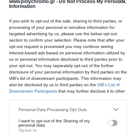
www.polychromo.gr -
Do Not Process My Personal
Information
Hellas Stones Τεχνητή
Hellas Stones Τεχνητή
Πέτρα Επένδυσης
Πέτρα Επένδυσης
Natural Sunny Old &
Natural Brown & Corner
Από 42,90 €
If you wish to opt-out of the sale, sharing to third parties, or
Corner
processing of your personal or sensitive information for
targeted advertising by us, please use the below opt-out
section to confirm your selection. Please note that after your
ΑΓΟΡΑ
ΑΓΟΡΑ
opt-out request is processed you may continue seeing
interest-based ads based on personal information utilized by
us or personal information disclosed to third parties prior to
your opt-out. You may separately opt-out of the further
disclosure of your personal information by third parties on the
IAB’s list of downstream participants. This information may
also be disclosed by us to third parties on the
IAB’s List of
Downstream Participants
that may further disclose it to other
third parties.
Please note that this website/app uses one or more Google
Personal Data Processing Opt Outs
services and may gather and store information including but
not limited to your visit or usage behaviour. You may click to
I want to opt-out of the Sharing of my
personal data.
grant or deny consent to Google and its third-party tags to
Opted In
Hellas Stones Τεχνητή
Hellas Stones Τεχνητή
use your data for below specified purposes in below Google