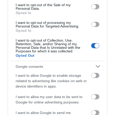
Πέτρα Επένδυσης
Πέτρα Επένδυσης
consent section.
I want to opt-out of the Sale of my
Natural Grey & Corner
Natural Sunny & Corner
Από 42,90 €
Από 42,90 €
Personal Data.
Opted In
I want to opt-out of processing my
Personal Data for Targeted Advertising.
ΑΓΟΡΑ
ΑΓΟΡΑ
Opted In
I want to opt-out of Collection, Use,
Retention, Sale, and/or Sharing of my
Personal Data that Is Unrelated with the
Purposes for which it was collected.
Opted Out
Google consents
I want to allow Google to enable storage
related to advertising like cookies on web or
device identifiers in apps.
I want to allow my user data to be sent to
Hellas Stones Τεχνητή
Hellas Stones Τεχνητή
Google for online advertising purposes.
Πέτρα Επένδυσης
Πέτρα Επένδυσης
Natural Sahara & Corner
Natural Black & Corner
Από 42,90 €
Από 54,40 €
I want to allow Google to send me