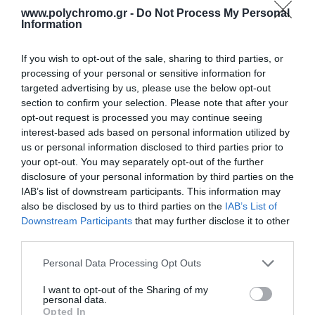
προκειμένου να λειτουργεί σωστά και απρόσκοπτα η
www.polychromo.gr -
Do Not Process My Personal
ιστοσελίδα μας.
Information
Ασφάλεια Συναλλαγών
If you wish to opt-out of the sale, sharing to third parties, or
processing of your personal or sensitive information for
targeted advertising by us, please use the below opt-out
Το polychromo.gr αναγνωρίζει τη σημασία του θέματος της
section to confirm your selection. Please note that after your
ασφάλειας των προσωπικών δεδομένων σας καθώς και των
opt-out request is processed you may continue seeing
interest-based ads based on personal information utilized by
ηλεκτρονικών σας συναλλαγών και λαμβάνει όλα τα
us or personal information disclosed to third parties prior to
απαραίτητα μέτρα, με τις πιο σύγχρονες και προηγμένες
your opt-out. You may separately opt-out of the further
disclosure of your personal information by third parties on the
μεθόδους, ώστε να εξασφαλίζεται η μέγιστη δυνατή
IAB’s list of downstream participants. This information may
ασφάλεια σας. Όλες οι πληροφορίες, οι οποίες σχετίζονται
also be disclosed by us to third parties on the
IAB’s List of
με τα προσωπικά σας στοιχεία και τις συναλλαγές σας,
Downstream Participants
that may further disclose it to other
third parties.
είναι ασφαλείς και απόρρητες. Η ασφάλεια του
Please note that this website/app uses one or more Google
ηλεκτρονικού καταστήματος polychromo.gr επιτυγχάνεται
Personal Data Processing Opt Outs
services and may gather and store information including but
με τις ακόλουθες μεθόδους.
not limited to your visit or usage behaviour. You may click to
I want to opt-out of the Sharing of my
personal data.
grant or deny consent to Google and its third-party tags to
Opted In