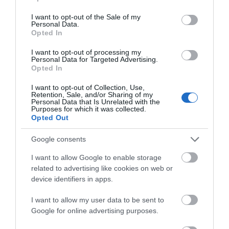
Αναγνώριση πελάτη
use your data for below specified purposes in below Google
consent section.
I want to opt-out of the Sale of my
Personal Data.
Οι κωδικοί που χρησιμοποιούνται για την αναγνώρισή σας
Opted In
είναι δύο: ο Κωδικός Εισόδου (username) και ο Προσωπικός
I want to opt-out of processing my
Μυστικός Κωδικός Ασφαλείας (password), οι οποίοι κάθε
Personal Data for Targeted Advertising.
Opted In
φορά που τους καταχωρείτε σας παρέχουν πρόσβαση με
I want to opt-out of Collection, Use,
απόλυτη ασφάλεια στα προσωπικά σας στοιχεία.
Retention, Sale, and/or Sharing of my
Personal Data that Is Unrelated with the
Purposes for which it was collected.
Ο μόνος που έχει πρόσβαση στα στοιχεία σας είστε εσείς
Opted Out
μέσω των ανωτέρω κωδικών και είστε αποκλειστικά
Google consents
υπεύθυνοι για την διατήρηση της μυστικότητάς και
I want to allow Google to enable storage
απόκρυψης του από τρίτα πρόσωπα. Σε περίπτωση
related to advertising like cookies on web or
απώλειας του ή διαρροής του θα πρέπει να προβείτε στην
device identifiers in apps.
άμεση ειδοποίηση μας, αλλιώς το ηλεκτρονικό
I want to allow my user data to be sent to
κατάστημα
polychromo.gr
δεν ευθύνεται για την χρήση
Google for online advertising purposes.
του μυστικού κωδικού από μη εξουσιοδοτημένο πρόσωπο.