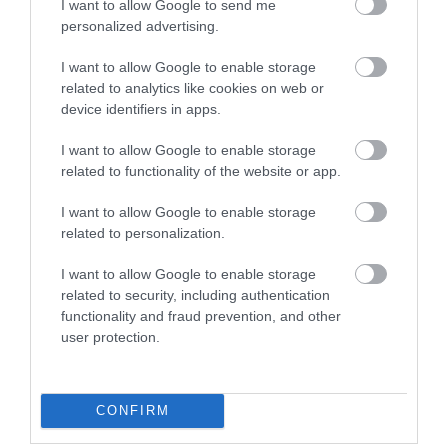
I want to allow Google to send me
Σας συνιστούμε, για λόγους ασφαλείας, να αλλάζετε το
personalized advertising.
password σας σε τακτά χρονικά διαστήματα και να
I want to allow Google to enable storage
αποφεύγετε τη χρήση των ίδιων και εύκολα ανιχνεύσιμων
related to analytics like cookies on web or
κωδικών (π.χ. ημερομηνία γέννησης). Επίσης σας
device identifiers in apps.
προτείνουμε να χρησιμοποιείτε όχι μόνο γράμματα αλλα
I want to allow Google to enable storage
και αριθμούς για τη δημιουργία password.
related to functionality of the website or app.
I want to allow Google to enable storage
Κρυπτογράφηση
related to personalization.
Το σύστημα του polychromo.gr αποκρυπτογραφεί πρώτα τις
I want to allow Google to enable storage
related to security, including authentication
πληροφορίες που λαμβάνει χρησιμοποιώντας το ίδιο κλειδί
functionality and fraud prevention, and other
(που προκαθορίζεται με την έναρξη της σύνδεσής σας με
user protection.
την υπηρεσία) και στη συνέχεια τις επεξεργάζεται. Τα
συστήματα του polychromo.gr σας αποστέλλουν
CONFIRM
πληροφορίες ακολουθώντας την ίδια διαδικασία
κρυπτογράφησης. Σε όποιο σημείο του site εισάγετε