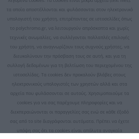
λεγόμενα cookies. Τα cookies είναι μικρά αρχεία (text files),
τα οποία αποστέλλονται και φυλάσσονται στον ηλεκτρονικό
υπολογιστή του χρήστη, επιτρέποντας σε ιστοσελίδες όπως
το polychromo.gr, να λειτουργούν απρόσκοπτα και χωρίς
τεχνικές ανωμαλίες, να συλλέγονται πολλαπλές επιλογές
του χρήστη, να αναγνωρίζουν τους συχνούς χρήστες, να
διευκολύνουν την πρόσβαση τους σε αυτή, και για τη
συλλογή δεδομένων για τη βελτίωση του περιεχομένου της
ιστοσελίδας. Τα cookies δεν προκαλούν βλάβες στους
ηλεκτρονικούς υπολογιστές των χρηστών αλλά και στα
αρχεία που φυλάσσονται σε αυτούς. Χρησιμοποιούμε τα
cookies για να σας παρέχουμε πληροφορίες και να
διεκπεραιώνονται οι παραγγελίες σας ενώ σε κάθε έξοδό
σας από το site διαγράφονται αυτόματα. Πρέπει να έχετε
υπόψη σας ότι τα cookies είναι απόλυτα αναγκαία