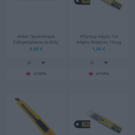
Anker Πριονόλαμα
FFGroup Λάμες Για
Σιδηροπρίονου Διπλής
Κόφτη Μοκέτας 10τμχ
Οψης 300x25x0,80mm
9mm
0,88 €
1,00 €
Z24
ΑΓΟΡΑ
ΑΓΟΡΑ