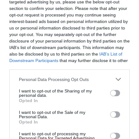
targeted advertising by us, please use the below opt-out
section to confirm your selection. Please note that after your
opt-out request is processed you may continue seeing
interest-based ads based on personal information utilized by
us or personal information disclosed to third parties prior to
your opt-out. You may separately opt-out of the further
disclosure of your personal information by third parties on the
IAB’s list of downstream participants. This information may
also be disclosed by us to third parties on the
IAB’s List of
Downstream Participants
that may further disclose it to other
third parties.
Yato Σωληνοκόφτης Pvc
FFGroup Κόφτης
32Mm V-Cut YT-22301
Μοκέτας Με Λάστιχο
Please note that this website/app uses one or more Google
Personal Data Processing Opt Outs
1+4 Λάμες
4,60 €
4,70 €
services and may gather and store information including but
not limited to your visit or usage behaviour. You may click to
I want to opt-out of the Sharing of my
personal data.
grant or deny consent to Google and its third-party tags to
Opted In
use your data for below specified purposes in below Google
ΑΓΟΡΑ
ΑΓΟΡΑ
consent section.
I want to opt-out of the Sale of my
Personal Data.
Opted In
I want to opt-out of processing my
Personal Data for Targeted Advertising.