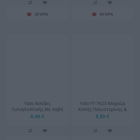
ΑΓΟΡΑ
ΑΓΟΡΑ
Yato Λεπίδες
Yato YT-7623 Μαχαίρι
Ξυλογλυπτικής Με Λαβή
Κοπής Πολυστερίνης &
Σετ 14τμχ
Μονωτικών Πλακών
8,40 €
8,50 €
500mm