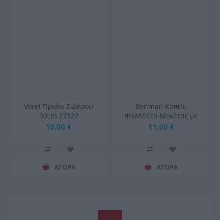
Vorel Πριόνι Σιδήρου
Benman Κοπίδι
30cm 27322
Φαλτσέτα Μοκέτας με
Πλαστικό Σώμα και
10,00 €
11,00 €
Πλάτος Λάμας 25mm
ΑΓΟΡΑ
ΑΓΟΡΑ