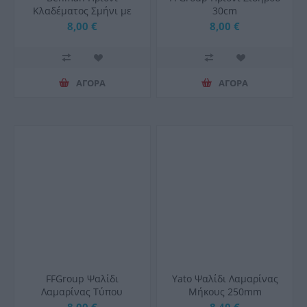
Κλαδέματος Σμήνι με
30cm
Διπλό Δόντι 30cm KJ S-
8,00 €
8,00 €
300
ΑΓΟΡΑ
ΑΓΟΡΑ
FFGroup Ψαλίδι
Yato Ψαλίδι Λαμαρίνας
Λαμαρίνας Τύπου
Μήκους 250mm
Αμερικής
Αριστερό