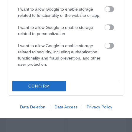
I want to allow Google to enable storage
related to functionality of the website or app.
I want to allow Google to enable storage
related to personalization.
Yato Πριόνι
Yato Πριόνι Ξύλου 25cm
I want to allow Google to enable storage
γυψοσανίδας τριπλής
YT-31290
related to security, including authentication
κοπής 180mm YT-31343
6,50 €
6,55 €
functionality and fraud prevention, and other
user protection.
ΑΓΟΡΑ
ΑΓΟΡΑ
CONFIRM
Data Deletion
Data Access
Privacy Policy