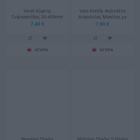
Vorel Κόφτης
Yato Κοπίδι Φαλτσέτα
Γυψοσανίδας 30-400mm
Ασφαλείας Μοκέτας με
03990
Μεταλλικό Σώμα
7,40 €
7,90 €
ΑΓΟΡΑ
ΑΓΟΡΑ
Benman Πριόνι
FFGroup Πριόνι Σιδήρου