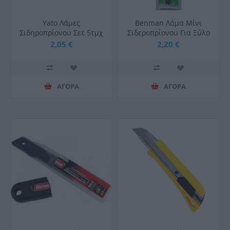
Yato Λάμες
Benman Λάμα Μίνι
Σιδηροπρίονου Σετ 5τμχ
Σιδεροπρίονου Για Ξύλο
YT-3460
150x6mmx14T 3Τμχ
2,05 €
2,20 €
ΑΓΟΡΑ
ΑΓΟΡΑ