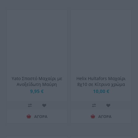
Υato Σπαστό Μαχαίρι με
Helix Hultafors Μαχαίρι
Ανοξείδωτη Μαύρη
8χ10 σε Κίτρινο χρώμα
Λάμα YT-76051
Διπλή Θήκη 2τμχ
9,95 €
10,00 €
ΑΓΟΡΑ
ΑΓΟΡΑ