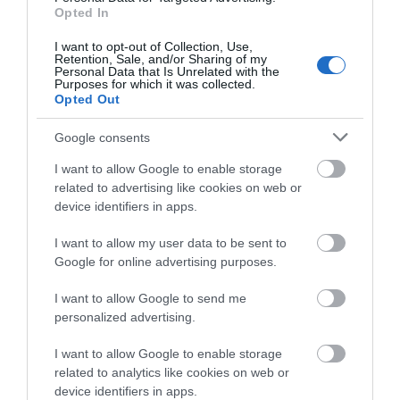
Opted In
I want to opt-out of Collection, Use,
Retention, Sale, and/or Sharing of my
Personal Data that Is Unrelated with the
Purposes for which it was collected.
Opted Out
Google consents
FFGroup Πριόνι Σιδήρου
Helix Κόφτης Μοκέτας
I want to allow Google to enable storage
30cm
18mm Ινοχ 6 Σε 1
related to advertising like cookies on web or
Helixpower
5,65 €
6,00 €
device identifiers in apps.
I want to allow my user data to be sent to
Google for online advertising purposes.
ΑΓΟΡΑ
ΑΓΟΡΑ
I want to allow Google to send me
personalized advertising.
I want to allow Google to enable storage
related to analytics like cookies on web or
device identifiers in apps.