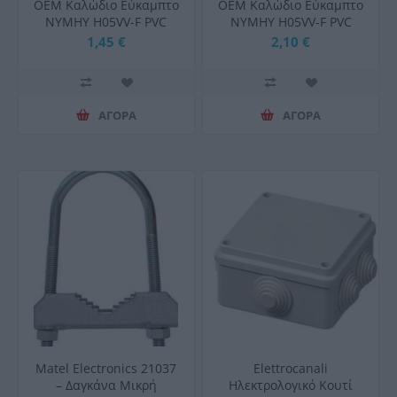
OEM Καλώδιο Eύκαμπτο
OEM Καλώδιο Eύκαμπτο
NYMHY H05VV-F PVC
NYMHY H05VV-F PVC
3X1,5mm2 Λευκό
3X2,5mm2 Λευκό
1,45 €
2,10 €
ΑΓΟΡΑ
ΑΓΟΡΑ
Matel Electronics 21037
Elettrocanali
– Δαγκάνα Μικρή
Ηλεκτρολογικό Κουτί