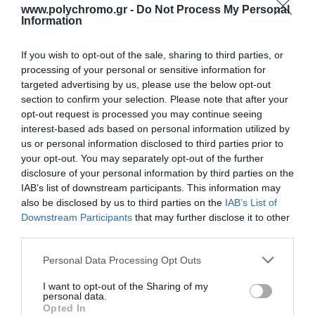
www.polychromo.gr -
Do Not Process My Personal
Information
ΑΓΟΡΑ
ΑΓΟΡΑ
If you wish to opt-out of the sale, sharing to third parties, or
processing of your personal or sensitive information for
targeted advertising by us, please use the below opt-out
section to confirm your selection. Please note that after your
opt-out request is processed you may continue seeing
interest-based ads based on personal information utilized by
us or personal information disclosed to third parties prior to
your opt-out. You may separately opt-out of the further
disclosure of your personal information by third parties on the
IAB’s list of downstream participants. This information may
also be disclosed by us to third parties on the
IAB’s List of
Downstream Participants
that may further disclose it to other
third parties.
Elvhx Προέκταση 2m
Elvhx Προέκταση 2m
Καλ.3g 1.5mm2 Φις
Καλ.3g 1.5mm2 Φις
Please note that this website/app uses one or more Google
Personal Data Processing Opt Outs
Schuko Αρσ+θηλ Ιρ20
Schuko Αρσ+θηλ Ιρ20
5,20 €
5,20 €
services and may gather and store information including but
Μαύρο
Μαύρο
not limited to your visit or usage behaviour. You may click to
I want to opt-out of the Sharing of my
personal data.
grant or deny consent to Google and its third-party tags to
Opted In