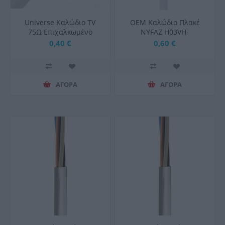
Universe Καλώδιο TV
OEM Καλώδιο Πλακέ
75Ω Επιχαλκωμένο
NYFAZ H03VH-
1μέτρο
H2X0,75mm2 Λευκό
0,40 €
0,60 €
ΑΓΟΡΑ
ΑΓΟΡΑ