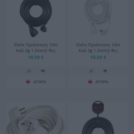
Elvhx Προέκταση 10m
Elvhx Προέκταση 10m
Καλ.3g 1.5mm2 Φις
Καλ.3g 1.5mm2 Φις
Schuko Αρσ+θηλ Ιρ20
Schuko Αρσ+θηλ Ιρ20
18,50 €
18,50 €
Μαύρο
Λευκό
ΑΓΟΡΑ
ΑΓΟΡΑ