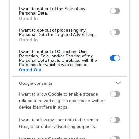
use your data for below specified purposes in below Google
ΑΓΟΡΑ
ΑΓΟΡΑ
consent section.
I want to opt-out of the Sale of my
Personal Data.
Opted In
I want to opt-out of processing my
Personal Data for Targeted Advertising.
Opted In
I want to opt-out of Collection, Use,
Retention, Sale, and/or Sharing of my
Personal Data that Is Unrelated with the
Purposes for which it was collected.
Opted Out
Google consents
Elvhx Προέκταση 3m
Elvhx Προέκταση 3m
I want to allow Google to enable storage
Καλ.3g 1.5mm2 Φις
Καλ.3g 1.5mm2 Φις
related to advertising like cookies on web or
Schuko Αρσ+θηλ Ιρ20
Schuko Αρσ+θηλ Ιρ20
6,90 €
6,90 €
device identifiers in apps.
Μαύρο
Λευκό
I want to allow my user data to be sent to
Google for online advertising purposes.
ΑΓΟΡΑ
ΑΓΟΡΑ