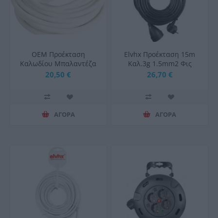
OEM Προέκταση
Elvhx Προέκταση 15m
Καλωδίου Μπαλαντέζα
Καλ.3g 1.5mm2 Φις
3x1,5 10mt Λευκή
Schuko Αρσ+θηλ Ιρ20
20,50 €
26,70 €
Μαύρο
ΑΓΟΡΑ
ΑΓΟΡΑ