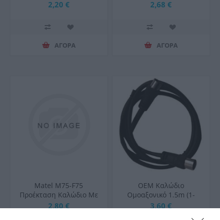
Εξωτερικής
2,20 €
2,68 €
Τοποθέτησης
Διακλάδωσης IP55 2-
EC400C3
ΑΓΟΡΑ
ΑΓΟΡΑ
Matel M75-F75
ΟΕΜ Καλώδιο
Προέκταση Καλώδιο Με
Ομοαξονικό 1.5m (1-
Φις Αρσ-Θηλ. Universe
MT011500346)
2,80 €
3,60 €