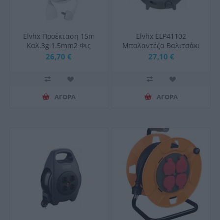
Elvhx Προέκταση 15m
Elvhx ELP41102
Καλ.3g 1.5mm2 Φις
Μπαλαντέζα Βαλιτσάκι
Schuko Αρσ+θηλ Ιρ20
4 Θέσεων 16A με
26,70 €
27,10 €
Λευκό
Καλώδιο 10m IP20
Μαύρο
ΑΓΟΡΑ
ΑΓΟΡΑ