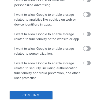
I want to allow Google to send me
personalized advertising.
I want to allow Google to enable storage
related to analytics like cookies on web or
device identifiers in apps.
I want to allow Google to enable storage
related to functionality of the website or app.
I want to allow Google to enable storage
related to personalization.
OEM Προέκταση
Elvhx Προέκταση 5m
I want to allow Google to enable storage
Καλωδίου Μπαλαντέζα
Καλ.3g 1.5mm2 Φις
related to security, including authentication
3x1,5 3mt Λευκή
Schuko Αρσ+θηλ Ιρ20
7,15 €
10,00 €
functionality and fraud prevention, and other
Μαύρο
user protection.
ΑΓΟΡΑ
ΑΓΟΡΑ
CONFIRM