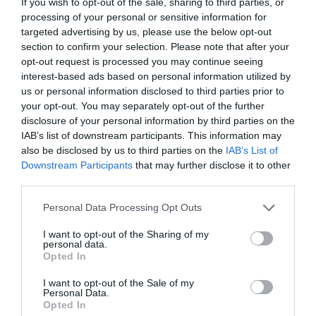
If you wish to opt-out of the sale, sharing to third parties, or
Μπανιέρας Γυαλιστερό
Μπανιέρας Γυαλιστερό
processing of your personal or sensitive information for
Λευκό ή Αποχρώσεις
Βάστη TR 750ml
33,40 €
34,30 €
targeted advertising by us, please use the below opt-out
750ml
section to confirm your selection. Please note that after your
opt-out request is processed you may continue seeing
interest-based ads based on personal information utilized by
ΑΓΟΡΑ
ΑΓΟΡΑ
us or personal information disclosed to third parties prior to
your opt-out. You may separately opt-out of the further
disclosure of your personal information by third parties on the
IAB’s list of downstream participants. This information may
also be disclosed by us to third parties on the
IAB’s List of
Downstream Participants
that may further disclose it to other
third parties.
Please note that this website/app uses one or more Google
Personal Data Processing Opt Outs
services and may gather and store information including but
not limited to your visit or usage behaviour. You may click to
I want to opt-out of the Sharing of my
personal data.
grant or deny consent to Google and its third-party tags to
Opted In
use your data for below specified purposes in below Google
consent section.
I want to opt-out of the Sale of my
Titanlux Σμάλτο
Titanlux Σμάλτο
Personal Data.
Ανακαίνισης Των Ειδών
Ανακαίνισης Των Ειδών
Opted In
Υγιεινής Σατινέ 2
Υγιεινής Γυαλιστερό 2