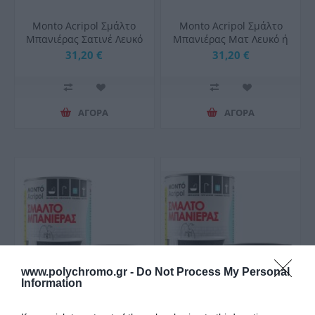
Monto Acripol Σμάλτο
Monto Acripol Σμάλτο
Μπανιέρας Σατινέ Λευκό
Μπανιέρας Ματ Λευκό ή
ή Αποχρώσεις 750ml
Αποχρώσεις 750ml
31,20 €
31,20 €
ΑΓΟΡΑ
ΑΓΟΡΑ
www.polychromo.gr -
Do Not Process My Personal
Information
Monto Acripol Σμάλτο
Monto Acripol Σμάλτο