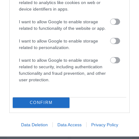
related to analytics like cookies on web or
device identifiers in apps.
ΑΓΟΡΑ
ΑΓΟΡΑ
I want to allow Google to enable storage
related to functionality of the website or app.
I want to allow Google to enable storage
related to personalization.
I want to allow Google to enable storage
related to security, including authentication
functionality and fraud prevention, and other
user protection.
Μonto Κιτ Σμάλτο για
Μonto Κιτ Σμάλτο για
CONFIRM
Μπανιέρα & Πλακάκια
Μπανιέρα & Πλακάκια
Λευκό Ματ 0,75lt
Λευκό Σατινέ 0,75lt
86,50 €
86,50 €
Data Deletion
Data Access
Privacy Policy