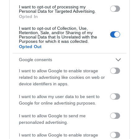
35,90 €
43,80 €
Συστατικών 750ml 4200
Συστατικών 750ml 4200
I want to opt-out of processing my
Personal Data for Targeted Advertising.
Opted In
ΑΓΟΡΑ
ΑΓΟΡΑ
I want to opt-out of Collection, Use,
Retention, Sale, and/or Sharing of my
Personal Data that Is Unrelated with the
Purposes for which it was collected.
Opted Out
Google consents
I want to allow Google to enable storage
related to advertising like cookies on web or
device identifiers in apps.
I want to allow my user data to be sent to
Google for online advertising purposes.
V33 Χρώμα Ανακαίνισης
Titanlux Κιτ Σμάλτο
I want to allow Google to send me
Renovation Perfection
Ανακαίνισης Ειδών
personalized advertising.
Eιδών Yγιεινής White
Υγιεινής Γυαλιστερό
47,90 €
82,90 €
Semi Gloss 1lt
Λευκό
I want to allow Google to enable storage