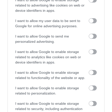
I want to allow Google to enable storage
related to advertising like cookies on web or
ΑΓΟΡΑ
ΑΓΟΡΑ
device identifiers in apps.
I want to allow my user data to be sent to
Google for online advertising purposes.
I want to allow Google to send me
personalized advertising.
I want to allow Google to enable storage
related to analytics like cookies on web or
device identifiers in apps.
I want to allow Google to enable storage
related to functionality of the website or app.
Cimberio Βαλβίδα
OEM Θερμοστάτης
Αντεπιστροφής 1/2"
Θερμοσίφωνου
I want to allow Google to enable storage
Sprint
Οριζόντιος-Κάθετος 4
6,50 €
8,40 €
related to personalization.
Επαφών
I want to allow Google to enable storage
related to security, including authentication