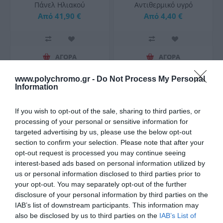
Πάνελ Ηλιακού
Aντιθερµικό υγρό
Θερμοσίφωνα-Συλλέκτη
Αντιπαγωτικό -45οC
Από 41,90 €
Από 4,40 €
ΑΓΟΡΑ
ΑΓΟΡΑ
www.polychromo.gr -
Do Not Process My Personal
Information
If you wish to opt-out of the sale, sharing to third parties, or
processing of your personal or sensitive information for
targeted advertising by us, please use the below opt-out
section to confirm your selection. Please note that after your
opt-out request is processed you may continue seeing
interest-based ads based on personal information utilized by
us or personal information disclosed to third parties prior to
your opt-out. You may separately opt-out of the further
disclosure of your personal information by third parties on the
ΟΕΜ Αντίσταση
OEM Aντίσταση
IAB’s list of downstream participants. This information may
Θερμοσίφωνα Φ120 8
Θερμοσίφωνου Κάθετου
also be disclosed by us to third parties on the
IAB’s List of
Τρύπες Inox 4kW με
Φ120 5 Οπών 3,7KW
1,20 €
1,90 €