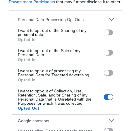
Downstream Participants
that may further disclose it to other
Λάστιχο
Υποδοχή Ανόδιου με
Λάστιχο Φ120 5 Οπών
third parties.
Please note that this website/app uses one or more Google
Personal Data Processing Opt Outs
ΑΓΟΡΑ
ΑΓΟΡΑ
services and may gather and store information including but
not limited to your visit or usage behaviour. You may click to
I want to opt-out of the Sharing of my
personal data.
grant or deny consent to Google and its third-party tags to
Opted In
use your data for below specified purposes in below Google
consent section.
I want to opt-out of the Sale of my
Personal Data.
Opted In
I want to opt-out of processing my
Personal Data for Targeted Advertising.
Opted In
I want to opt-out of Collection, Use,
Retention, Sale, and/or Sharing of my
Personal Data that Is Unrelated with the
Purposes for which it was collected.
OEM Ανόδιο Μαγνησίου
Rivo Ασφάλεια Ηλιακού
Opted Out
για Ηλεκτρικό
Θερμοσίφωνα Αρσενική
Θερμοσίφωνα
1/2"
3,70 €
3,80 €
Google consents