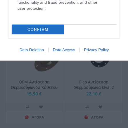
ΑΓΟΡΑ
ΑΓΟΡΑ
functionality and fraud prevention, and other
user protection.
CONFIRM
Data Deletion
Data Access
Privacy Policy
OEM Aντίσταση
Elco Αντίσταση
Θερμοσίφωνου Κάθετου
Θερμοσίφωνα Oval 2
Φ120 5 Οπών 3,7KW
Βίδες Με Λάστιχο
15,50 €
22,10 €
Υποδοχή Ανόδιου με
Λάστιχο Φ120 5 Οπών
ΑΓΟΡΑ
ΑΓΟΡΑ