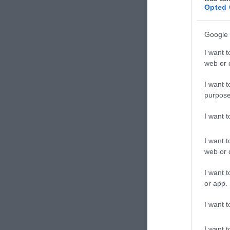
ΕΡΓΑ
Opted 
ΜΕΤ
Google 
I want t
web or d
I want t
purpose
I want 
I want t
web or d
ΦΑΛ
ΠΑΓ
I want t
or app.
I want t
I want t