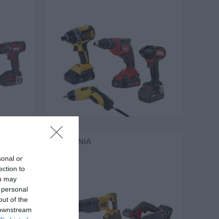
ΠΡΙΌΝΙΑ
sonal or
ection to
ou may
 personal
out of the
 downstream