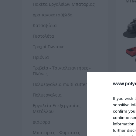
ΜΠΑ
Πακέτα Εργαλείων Μπαταρίας
Δραπανοκατσάβιδα
Κατσαβίδια
Πιστολέτα
Τροχοί Γωνιακοί
Πριόνια
Τριβεία - Ταινιολειαντήρες -
Πλάνες
www.poly
Πολυεργαλεία multi-cutter
ΠΙΣ
Πολυεργαλεία
If you wish 
sensitive in
Εργαλεία Επεξεργασίας
Μετάλλου
confirm you
continue se
Διάφορα
information 
further disc
Μπαταρίες - Φορτιστές