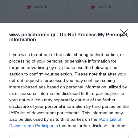
ΑΓΟΡΑ
ΑΓΟΡΑ
www.polychromo.gr -
Do Not Process My Personal
Information
If you wish to opt-out of the sale, sharing to third parties, or
processing of your personal or sensitive information for
targeted advertising by us, please use the below opt-out
section to confirm your selection. Please note that after your
opt-out request is processed you may continue seeing
interest-based ads based on personal information utilized by
us or personal information disclosed to third parties prior to
Vitex Vista Πλαστικό
Vitex Vito Οικολογικό
your opt-out. You may separately opt-out of the further
Ματ Χρώμα Εσωτερικής
Οικονομικό Πλαστικό
Χρήσης Λευκό
Ματ Χρώμα Λευκό
disclosure of your personal information by third parties on the
Από 9,60 €
Από 4,50 €
Εσωτερικής Χρήσης
IAB’s list of downstream participants. This information may
also be disclosed by us to third parties on the
IAB’s List of
Downstream Participants
that may further disclose it to other
third parties.
ΑΓΟΡΑ
ΑΓΟΡΑ