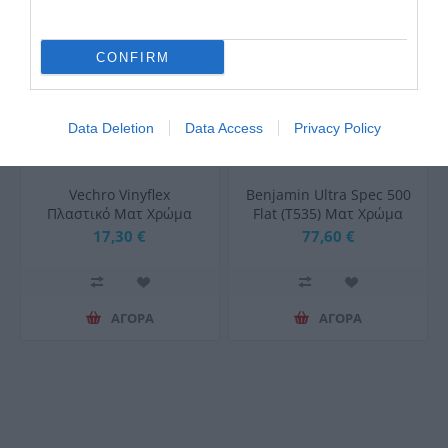
CONFIRM
Data Deletion
Data Access
Privacy Policy
Vechro Vinyflex
Benjamin Ultra Spec 500
Πλαστικό Ματ Xρώμα
Flat (T535) Ματ Χρώμα
Εσωτερικής Χρήσης 9L
Εσωτερικής Χρήσης -
17,30 €
77,60 €
3.78Lt
ΑΓΟΡΑ
ΑΓΟΡΑ