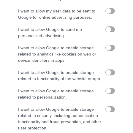
I want to allow my user data to be sent to
Google for online advertising purposes.
I want to allow Google to send me
personalized advertising.
I want to allow Google to enable storage
related to analytics like cookies on web or
device identifiers in apps.
Χρωτέχ Xtra Eco
Vechro Chief Πλαστικό
I want to allow Google to enable storage
Οικολογικό Πλαστικό
Ματ Xρώμα Εσωτερικής
related to functionality of the website or app.
Χρώμα Ματ Λευκό
Χρήσης
Από 6,50 €
Από 10,40 €
Εσωτερικής Χρήσης
I want to allow Google to enable storage
related to personalization.
ΑΓΟΡΑ
ΑΓΟΡΑ
I want to allow Google to enable storage
related to security, including authentication
functionality and fraud prevention, and other
user protection.