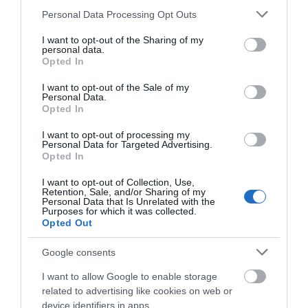
Please note that this website/app uses one or more Google
Personal Data Processing Opt Outs
services and may gather and store information including but
not limited to your visit or usage behaviour. You may click to
I want to opt-out of the Sharing of my
personal data.
grant or deny consent to Google and its third-party tags to
Opted In
use your data for below specified purposes in below Google
consent section.
I want to opt-out of the Sale of my
Personal Data.
Opted In
I want to opt-out of processing my
Personal Data for Targeted Advertising.
Opted In
I want to opt-out of Collection, Use,
Vivechrom Fit Emulsion
Χρωτέχ Save Plus
Retention, Sale, and/or Sharing of my
Πλαστικό Χρώμα Ματ
Οικολογικό Οικονομικό
Personal Data that Is Unrelated with the
για Συχνό Βάψιμο
Πλαστικό Ματ Χρώμα
Purposes for which it was collected.
Από 21,30 €
Από 10,10 €
Opted Out
Νερού Λευκό
Λευκό Εσωτερικής
Χρήσης
Google consents
ΑΓΟΡΑ
ΑΓΟΡΑ
I want to allow Google to enable storage
related to advertising like cookies on web or
device identifiers in apps.