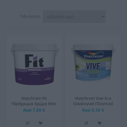
Ταξινόμηση
Vivechrom Fit
Vivechrom Vive Eco
Υδρόχρωμα Χρώμα Ματ
Οικολογικό Πλαστικό
για Συχνό Βάψιμο
Χρώμα Ματ Εσωτερικής
Από 7,50 €
Από 5,10 €
Νερού Λευκό
Χρήσης Λευκό