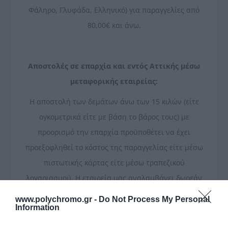
Φάληρο, Γλυφάδα, Ελληνικό) για παραγγελίες από
80,00€ και άνω.
Αποστολές σε επαρχία και εντός Αττικής μέσω
μεταφορικής εταιρείας:
Η αποστολή των δεμάτων άνω των 15 κιλών (είτε
ογκομετρικά είτε με βάση το βάρος τους) με
προορισμό την επαρχία προϋποθέτει να έχει
προεξοφληθεί το κόστος της παραγγελίας είτε μέσω
πιστωτικής κάρτας είτε μέσω τραπεζικού
λογαριασμού. Η εταιρεία μας αναλαμβάνει δωρεάν
την αποστολή του δέματος σας έως τη μεταφορική
www.polychromo.gr -
Do Not Process My Personal
Information
εταιρεία της επιλογής σας και το κόστος των
μεταφορικών επιβαρύνουν τον πελάτη. Όσον αφορά