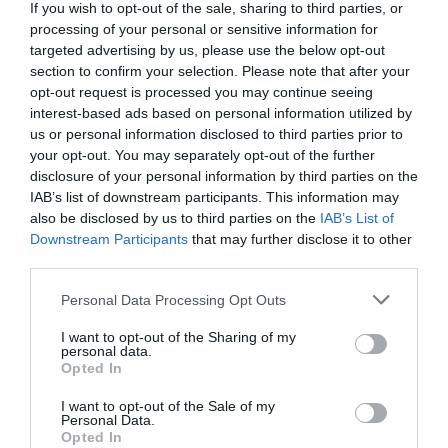
If you wish to opt-out of the sale, sharing to third parties, or
την αποστολή των δεμάτων άνω των 15 κιλών (είτε
processing of your personal or sensitive information for
targeted advertising by us, please use the below opt-out
ογκομετρικά είτε με βάση το βάρος τους) με
section to confirm your selection. Please note that after your
προορισμό τις περιοχές της Αττικής που δεν
opt-out request is processed you may continue seeing
εξυπηρετεί η εταιρεία μας, θα πρέπει να έχει
interest-based ads based on personal information utilized by
us or personal information disclosed to third parties prior to
προεξοφληθεί το κόστος της παραγγελίας και των
your opt-out. You may separately opt-out of the further
μεταφορικών είτε μέσω πιστωτικής κάρτας είτε μέσω
disclosure of your personal information by third parties on the
IAB’s list of downstream participants. This information may
τραπεζικού λογαριασμού. Οι αποστολές με
also be disclosed by us to third parties on the
IAB’s List of
μεταφορική εταιρεία εντός Αττικής,
Downstream Participants
that may further disclose it to other
third parties.
πραγματοποιούνται από την
ΜΕΤ.ΜΠΑ Α.Ε.
και το
κόστος για κάθε δέμα ξεκινάει απο 6€ + Φ.Π.Α
Please note that this website/app uses one or more Google
Personal Data Processing Opt Outs
services and may gather and store information including but
Και στις δύο περιπτώσεις, τα εμπορεύματα
not limited to your visit or usage behaviour. You may click to
I want to opt-out of the Sharing of my
personal data.
grant or deny consent to Google and its third-party tags to
ταξιδεύουν για λογαριασμό, με κίνδυνο και με
Opted In
use your data for below specified purposes in below Google
αποκλειστική ευθύνη του αγοραστή. Το Πολύχρωμο
consent section.
I want to opt-out of the Sale of my
δεσμεύεται ότι παραδίδει τα εμπορεύματα σε άρτια
Personal Data.
Opted In