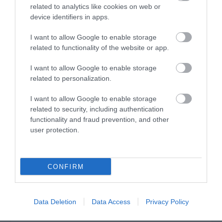
related to analytics like cookies on web or
Έχετε το δικαίωμα να επιστρέψετε τα προϊόντα που
device identifiers in apps.
αγοράσατε ή/και να ζητήσετε την αντικατάστασή
τους, εντός δεκατεσσάρων (14) ημερολογιακών
I want to allow Google to enable storage
related to functionality of the website or app.
ημερών, είτε επειδή αντιμετωπίσατε κάποιο
πρόβλημα σε κάποιο προϊόν, είτε επειδή αλλάξατε
I want to allow Google to enable storage
related to personalization.
γνώμη. Σε όλες τις περιπτώσεις στις οποίες με
αποδεδειγμένη υπαιτιότητα του Polychromo: α)
I want to allow Google to enable storage
related to security, including authentication
πωλήθηκαν λανθασμένα προϊόντα, β) ή προϊόντα
functionality and fraud prevention, and other
ελαττωματικής ποιότητας. Θα πρέπει τα προϊόντα να
user protection.
μην έχουν χρησιμοποιηθεί, να βρίσκονται στην
κατάσταση που παραλήφθηκαν, πλήρη και χωρίς
CONFIRM
φθορές, η συσκευασία τους να είναι αυτή που
κανονικά τα συνοδεύει και να είναι σε άριστη
κατάσταση, μαζί με όλα τα έγγραφα τα οποία τα
Data Deletion
Data Access
Privacy Policy
συνόδευαν (π.χ. ΔΑΤ, Απ. Λιανικής κ.ο.κ) κατά την