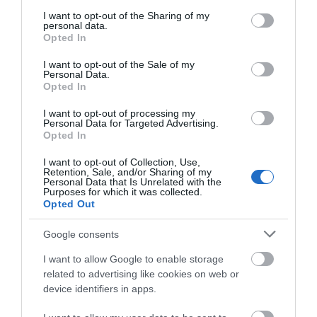
services and may gather and store information including but
της SKIL: Το ευέλικτο σύστημα μπαταρίας. Με τις
not limited to your visit or usage behaviour. You may click to
I want to opt-out of the Sharing of my
μπαταρίες ιόντων λιθίου «20V Max» (18 V)
personal data.
εξασφαλίζεστε για ιδανική ευελιξία. Οι μπαταρίες
grant or deny consent to Google and its third-party tags to
Opted In
είναι κατασκευασμένες για την εκτέλεση και
use your data for below specified purposes in below Google
σχεδιασμένες για να ταιριάζουν σε όλα τα εργαλεία
consent section.
I want to opt-out of the Sale of my
«20V Max Energy Platform», οπότε οι μπαταρίες
Personal Data.
μπορεί ακόμα και να αντικατασταθούν μεταξύ των
Opted In
ηλεκτρικών εργαλείων και των εργαλείων κήπου.
Πόσο άνετο είναι αυτό? Τα εργαλεία «Energy
I want to opt-out of processing my
Personal Data for Targeted Advertising.
Platform» είναι διαθέσιμα με και χωρίς μπαταρίες,
Opted In
που σας δίνει την ευελιξία να προσθέσετε
περισσότερα εργαλεία στη γκάμα σας, χωρίς να είστε
I want to opt-out of Collection, Use,
υποχρεωμένοι, να αγοράσετε νέες μπαταρίες και
Retention, Sale, and/or Sharing of my
φορτιστές. Αυτή η μπαταρία περιλαμβάνει επίσης
Personal Data that Is Unrelated with the
την τεχνολογία μπαταρίας «Keep Cool™», την πιο
Purposes for which it was collected.
Opted Out
έξυπνη καινοτομία μας. Η λειτουργία «Keep Cool™»
ψύχει τα στοιχεία της μπαταρίας, για να αποφευχθεί
η υπερθέρμανση, πράγμα που αυξάνει τον χρόνο
Google consents
λειτουργίας κατά 25 % και διπλασιάζει τη διάρκεια
ζωής της μπαταρίας! Η τεχνολογία «ActivCell™»
I want to allow Google to enable storage
λειτουργεί για τη βελτιστοποίηση της χρήσης
related to advertising like cookies on web or
ενέργειας, αποφεύγοντας την υπερθέρμανση και
device identifiers in apps.
μεγιστοποιώντας την απόδοση της μπαταρίας.