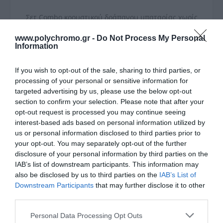
Σετ Combo κρουστικού δράπανου μπαταρίας χωρίς
ψήκτρες ιόντων λιθίου και παλμικού κατσαβιδιού
μπαταρίας χωρίς ψήκτρες
www.polychromo.gr -
Do Not Process My Personal
Το SKIL 3070 «20V Max» (18 V) είναι ένα κρουστικό
Information
δράπανο μπαταρίας χωρίς ψήκτρες με κρουστική
λειτουργία. Αυτό το εργαλείο είναι ιδανικό για
If you wish to opt-out of the sale, sharing to third parties, or
τρύπημα σε ξύλο, μέταλλο ακόμη και σε τοιχοποιία
processing of your personal or sensitive information for
και για τις σκληρότερες εργασίες βιδώματος. Το
targeted advertising by us, please use the below opt-out
παλμικό κατσαβίδι μπαταρίας SKIL 3231 «20V Max»
section to confirm your selection. Please note that after your
(18 V) προσφέρει υψηλή ροπή στρέψης για άνετο
βίδωμα και αφαίρεση μεγάλων βιδών και
opt-out request is processed you may continue seeing
μπουλονιών. Ο κινητήρας χωρίς ψήκτρες είναι
interest-based ads based on personal information utilized by
γρηγορότερος, ισχυρότερος και έχει το λιγότερο 10
us or personal information disclosed to third parties prior to
φορές μεγαλύτερη διάρκεια ζωής από έναν
your opt-out. You may separately opt-out of the further
συγκρίσιμο κινητήρα με ψήκτρες. Το σετ Combo SKIL
disclosure of your personal information by third parties on the
3356 EA αποτελείται από δύο εργαλεία και
IAB’s list of downstream participants. This information may
εξαρτήματα, δύο μπαταρίες «20V Max» (18 V) 5,0 Ah
also be disclosed by us to third parties on the
IAB’s List of
«Keep Cool™» και έναν φορτιστή «Rapid».
Downstream Participants
that may further disclose it to other
third parties.
Το ευέλικτο σύστημα μπαταρίας με τεχνολογία «Keep
Cool™» και «ActivCell™»
Please note that this website/app uses one or more Google
Αυτά τα εργαλεία είναι μέρος του «Energy Platform»
Personal Data Processing Opt Outs