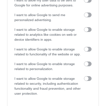
I want to allow my user data to be sent to
ΤΕΧΝΙΚΑ ΣΤΟΙΧΕΙΑ
Google for online advertising purposes.
Ηλεκτρική τάση: 20 V Max
I want to allow Google to send me
Ηλεκτρική τάση: 18 V
personalized advertising.
Απόδοση μπαταρίας: 5,0 Ah
Χρόνος φόρτισης: 0,66 h
I want to allow Google to enable storage
ΧΑΡΑΚΤΗΡΙΣΤΙΚΑ
related to analytics like cookies on web or
device identifiers in apps.
* Η πατενταρισμένη τεχνολογία μας «ActivCell™»
λειτουργεί για τη βελτιστοποίηση της χρήσης
I want to allow Google to enable storage
ενέργειας, αποφεύγοντας την υπερθέρμανση και
related to functionality of the website or app.
μεγιστοποιώντας την απόδοση της μπαταρίας
* Η πατενταρισμένη ένδειξη της στάθμης φόρτισης
I want to allow Google to enable storage
της μπαταρίας εμφανίζει άνετα τη στάθμη φόρτισης
related to personalization.
της μπαταρίας
* Η τεχνολογία μπαταρίας «Keep Cool™» εξασφαλίζει
I want to allow Google to enable storage
25 % μεγαλύτερο χρόνο λειτουργίας και 2 φορές
related to security, including authentication
μεγαλύτερη διάρκεια ζωής
* Κινητήρας χωρίς ψήκτρες: Γρηγορότερος,
functionality and fraud prevention, and other
ισχυρότερος και 10 φορές μεγαλύτερη διάρκειας ζωής
user protection.
* Μέρος της «Energy Platform» SKIL: Το ευέλικτο
σύστημα μπαταρίας