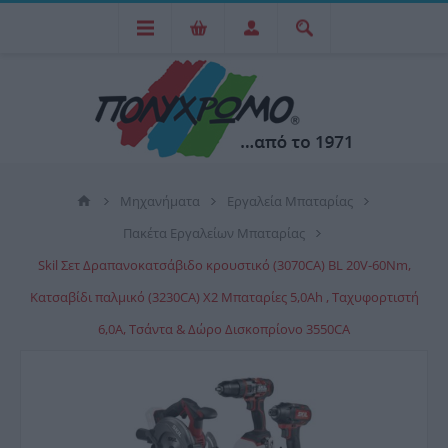
Μηχανήματα
Εργαλεία Μπαταρίας
Πακέτα Εργαλείων Μπαταρίας
Skil Σετ Δραπανοκατσάβιδο κρουστικό (3070CA) BL 20V-60Nm,
Κατσαβίδι παλμικό (3230CA) X2 Mπαταρίες 5,0Ah , Ταχυφορτιστή
6,0Α, Τσάντα & Δώρο Δισκοπρίονο 3550CA