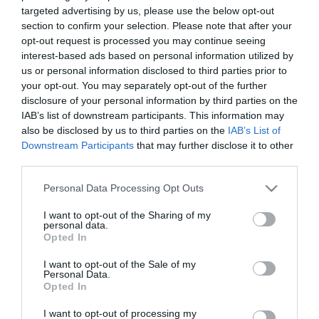
targeted advertising by us, please use the below opt-out
section to confirm your selection. Please note that after your
opt-out request is processed you may continue seeing
interest-based ads based on personal information utilized by
Μη Διαθέσιμο
us or personal information disclosed to third parties prior to
your opt-out. You may separately opt-out of the further
ΚΩΔΙΚΟΣ:
065040301
disclosure of your personal information by third parties on the
IAB’s list of downstream participants. This information may
also be disclosed by us to third parties on the
IAB’s List of
Downstream Participants
that may further disclose it to other
third parties.
Please note that this website/app uses one or more Google
Personal Data Processing Opt Outs
services and may gather and store information including but
not limited to your visit or usage behaviour. You may click to
I want to opt-out of the Sharing of my
personal data.
grant or deny consent to Google and its third-party tags to
Opted In
use your data for below specified purposes in below Google
consent section.
I want to opt-out of the Sale of my
Personal Data.
Opted In
I want to opt-out of processing my