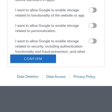
I want to allow Google to enable storage
related to functionality of the website or app.
Η
Πυραμίς Μεταλλουργία ΑΕ
σήμερα,
συγκαταλέγεται ανάμεσα στις μεγαλύτερες
I want to allow Google to enable storage
εταιρείες παραγωγής ανοξείδωτων νεροχυτών
related to personalization.
παγκοσμίως, με δυναμικότητα άνω των 1,500,000
τεμαχίων ετησίως, με έντονη εξαγωγική
δραστηριότητα που καλύπτει το 97% της
I want to allow Google to enable storage
συνολικής παραγωγής της.
related to security, including authentication
Βασιζόμενη στο όραμα και την πολυετή της
functionality and fraud prevention, and other
εμπειρία, η
Pyramis
πρόσθεσε στην παραγωγική
user protection.
CONFIRM
της δυναμική, ένα νέο εργοστάσιο γρανιτένιων
νεροχυτών. Η νέα μονάδα παραγωγής βρίσκεται
στην βιομηχανική περιοχή του Κιλκίς, με το αρχικό
ύψος της επένδυσης να ξεπερνάει το 1.000.000€
Data Deletion
Data Access
Privacy Policy
και την ετήσια παραγωγική δυναμικότητα της να
υπερβαίνει τους 40.000 γρανιτένιους νεροχύτες.