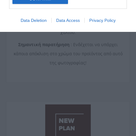
σηµείο και το τελικό σχέδιο και οι αναλογίες αυτού
ενδέχεται να διαφέρουν σηµαντικά απο την
Data Deletion
Data Access
Privacy Policy
εικονιζόµενη φωτογραφία του τυποποιηµένου
χαλιού.
Σημαντική παρατήρηση
: Ενδέχεται να υπάρχει
κάποια απόκλιση στο χρώμα του προϊόντος από αυτό
της φωτογραφίας!