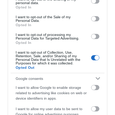
Αίσθηση πολυτέλειας και ανανέωσης.
personal data.
grant or deny consent to Google and its third-party tags to
Opted In
use your data for below specified purposes in below Google
consent section.
I want to opt-out of the Sale of my
Μια επιλογή που συνδυάζει μοναδικά τη ζεστασιά με
Personal Data.
την κομψότητα.
Opted In
I want to opt-out of processing my
Personal Data for Targeted Advertising.
Το χαλί
Sand
δημιουργεί έναν ατμοσφαιρικό και
Opted In
καλαίσθητο χώρο που εκπέμπει ηρεμία και γαλήνη.
I want to opt-out of Collection, Use,
Retention, Sale, and/or Sharing of my
Personal Data that Is Unrelated with the
Purposes for which it was collected.
Οι προσεκτικά επιλεγμένες αποχρώσεις του και η
Opted Out
ευελιξία των διαστάσεων του ταιριάζουν τέλεια με
Google consents
κάθε στυλ διακόσμησης. Κατασκευασμένο από
οικολογικά υλικά υψηλής ποιότητας, το χαλί αυτό
I want to allow Google to enable storage
related to advertising like cookies on web or
υπόσχεται ανθεκτικότητα και διαχρονική ομορφιά.
device identifiers in apps.
I want to allow my user data to be sent to
Δώστε στο σπίτι σας έναν νέο αέρα ανανέωσης και
Google for online advertising purposes.