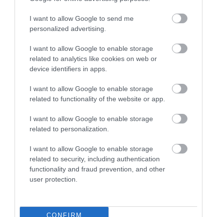
φινέτσας με το χαλί
Sand
, την ιδανική επιλογή για να
I want to allow Google to send me
προσθέσετε ζεστασιά, στυλ και χαρακτήρα σε κάθε
personalized advertising.
χώρο. Επιλέξτε το για ένα άγγιγμα φυσικής ομορφιάς
και σύγχρονης αισθητικής που θα εντυπωσιάσει.
I want to allow Google to enable storage
related to analytics like cookies on web or
device identifiers in apps.
Τεχνικά Χαρακτηριστικά:
I want to allow Google to enable storage
related to functionality of the website or app.
I want to allow Google to enable storage
•Χαλί Μηχανοποίητο 60 % PP, 40% PES shrink
related to personalization.
•Ύψος Πέλους: 10mm (+/-5%)
I want to allow Google to enable storage
•Πυκνότητα : 532.000κόµποι/m² (+/-5%)
related to security, including authentication
2
•Συνολικό βάρος: 2.050gr/m
(+/-5%)
functionality and fraud prevention, and other
user protection.
*ΠΡΟΣΟΧΗ!
Στις επιθυµητές διαστάσεις η κοπή γίνεται σε τυχαίο
CONFIRM