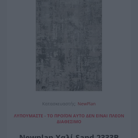
Κατασκευαστής:
NewPlan
ΛΥΠΟΎΜΑΣΤΕ - ΤΟ ΠΡΟΪΌΝ ΑΥΤΌ ΔΕΝ ΕΊΝΑΙ ΠΛΈΟΝ
ΔΙΑΘΈΣΙΜΟ
Newplan Χαλί Sand 2333B