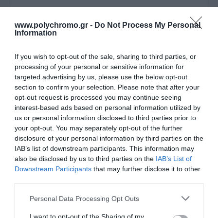
www.polychromo.gr -
Do Not Process My Personal
Information
If you wish to opt-out of the sale, sharing to third parties, or
processing of your personal or sensitive information for
targeted advertising by us, please use the below opt-out
section to confirm your selection. Please note that after your
opt-out request is processed you may continue seeing
interest-based ads based on personal information utilized by
ΠΕΡΙΓΡΑΦΉ
us or personal information disclosed to third parties prior to
your opt-out. You may separately opt-out of the further
disclosure of your personal information by third parties on the
ΧΑΡΑΚΤΗΡΙΣΤΙΚΆ
IAB’s list of downstream participants. This information may
also be disclosed by us to third parties on the
IAB’s List of
ΚΌΣΤΟΣ ΜΕΤΑΦΟΡΙΚΏΝ
Downstream Participants
that may further disclose it to other
third parties.
ΕΠΙΚΟΙΝΩΝΊΑ
Please note that this website/app uses one or more Google
Personal Data Processing Opt Outs
services and may gather and store information including but
not limited to your visit or usage behaviour. You may click to
I want to opt-out of the Sharing of my