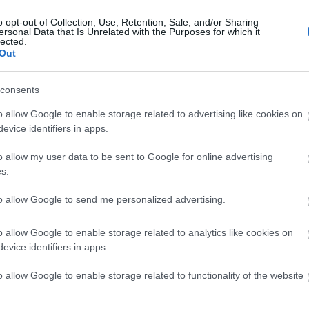
o opt-out of Collection, Use, Retention, Sale, and/or Sharing
ersonal Data that Is Unrelated with the Purposes for which it
lected.
Out
consents
o allow Google to enable storage related to advertising like cookies on
evice identifiers in apps.
o allow my user data to be sent to Google for online advertising
s.
to allow Google to send me personalized advertising.
o allow Google to enable storage related to analytics like cookies on
άποια απόκλιση στο χρώμα του προϊόντος από αυτό της φωτογραφί
evice identifiers in apps.
o allow Google to enable storage related to functionality of the website