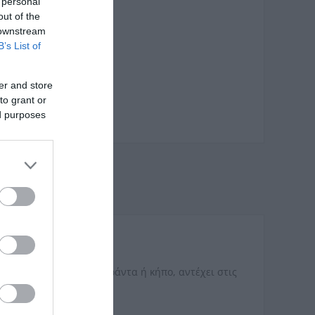
 personal
out of the
 downstream
B’s List of
er and store
to grant or
ed purposes
αλόνι, τραπεζαρία, βεράντα ή κήπο, αντέχει στις
 όλο τον χρόνο.