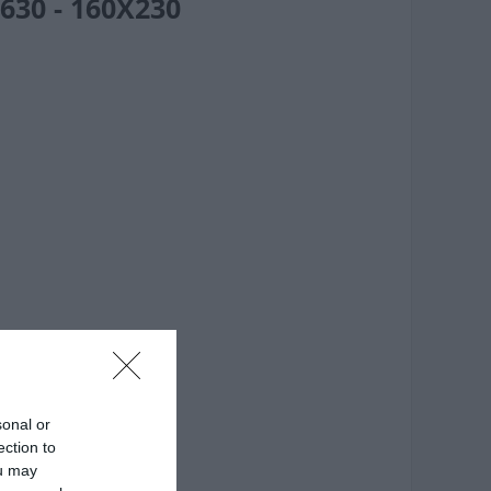
30 - 160X230
sonal or
ection to
ou may