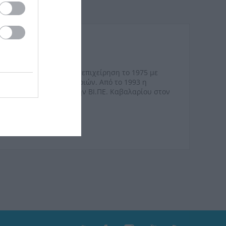
 πορεία της ως ατομική επιχείρηση το 1975 με
, μοκετών και ταπετσαριών. Από το 1993 η
κής έκτασης 2000
m
2 στην ΒΙ.ΠΕ. Καβαλαρίου στον