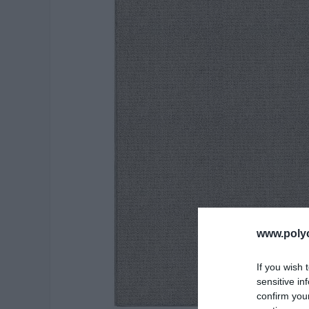
www.poly
If you wish 
sensitive in
confirm you