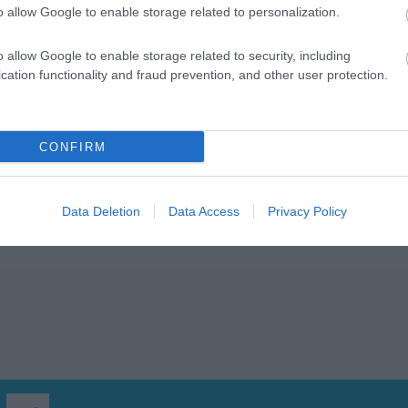
o allow Google to enable storage related to personalization.
o allow Google to enable storage related to security, including
cation functionality and fraud prevention, and other user protection.
Η εταιρεία
Μ. Κανατσιόπουλος
NEWPLAN
ΑΕ
ξεκίνησε την
αντικείμενο την εισαγωγή και εμπορία πλαστικών δαπέδων
CONFIRM
εταιρία μεταφέρθηκε σε ιδιόκτητες εγκαταστάσεις συνολι
Λαγκαδά Θες/νίκης.
Data Deletion
Data Access
Privacy Policy