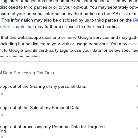
eing interest-based ads based on personal information utilized by us or
disclosed to third parties prior to your opt-out. You may separately opt-
losure of your personal information by third parties on the IAB’s list of
. This information may also be disclosed by us to third parties on the
IA
Participants
that may further disclose it to other third parties.
 that this website/app uses one or more Google services and may gath
including but not limited to your visit or usage behaviour. You may click 
 to Google and its third-party tags to use your data for below specifi
ogle consent section.
l Data Processing Opt Outs
o opt-out of the Sharing of my personal data.
ΕΤΑΦΟΡΙΚΏΝ
ΕΠΙΚΟΙΝΩΝΊΑ
In
o opt-out of the Sale of my Personal Data.
In
υνδυάζοντας φυσική αισθητική με κορυφαία αντοχή. Ιδανική για σ
to opt-out of processing my Personal Data for Targeted
κά με κάθε διακόσμηση, προσφέροντας κομψότητα και πρακτικότητα
ing.
ιδανικά κάθε χώρο σας.
In