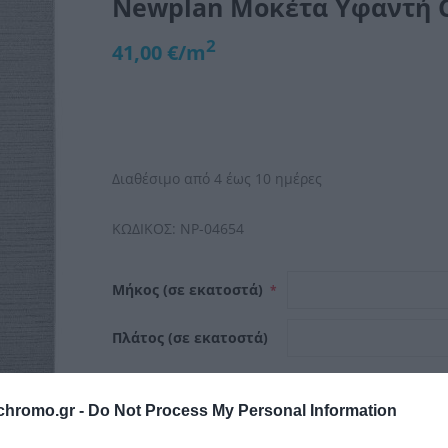
Newplan Μοκέτα Υφαντή C
2
41,00 €/m
Διαθέσιμο από 4 έως 10 ημέρες
ΚΩΔΙΚΟΣ:
NP-04654
Μήκος (σε εκατοστά)
*
Πλάτος (σε εκατοστά)
chromo.gr -
Do Not Process My Personal Information