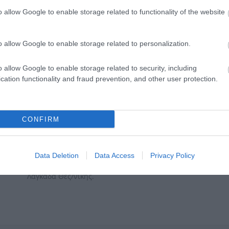
καποια αποκλιση στο χρωμα του προιοντος απο αυτο της φωτογρα
o allow Google to enable storage related to functionality of the website
ο ρελιασμα της μοκετας ενδεχεται να ειναι διαφορετικο απο αυτο
o allow Google to enable storage related to personalization.
o allow Google to enable storage related to security, including
cation functionality and fraud prevention, and other user protection.
CONFIRM
Η εταιρεία
Μ. Κανατσιόπουλος
NEWPLAN
ΑΕ
ξεκίνησε την
Data Deletion
Data Access
Privacy Policy
αντικείμενο την εισαγωγή και εμπορία πλαστικών δαπέδων
εταιρία μεταφέρθηκε σε ιδιόκτητες εγκαταστάσεις συνολι
Λαγκαδά Θες/νίκης.