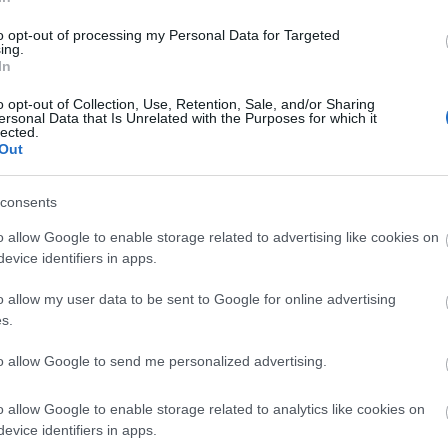
και τις φυσικές αποχρώσεις της. Προσφέρει ζεστασιά, διακριτική π
to opt-out of processing my Personal Data for Targeted
πιθυμείτε για να ταιριάζει απόλυτα στο δικό σας σπίτι.
ing.
In
o opt-out of Collection, Use, Retention, Sale, and/or Sharing
ersonal Data that Is Unrelated with the Purposes for which it
lected.
Out
consents
o allow Google to enable storage related to advertising like cookies on
evice identifiers in apps.
o allow my user data to be sent to Google for online advertising
s.
to allow Google to send me personalized advertising.
ι η κοπή γίνεται σε τυχαίο σηµείο και το τελικό σχέδιο και οι αν
o allow Google to enable storage related to analytics like cookies on
ένου χαλιού
.
evice identifiers in apps.