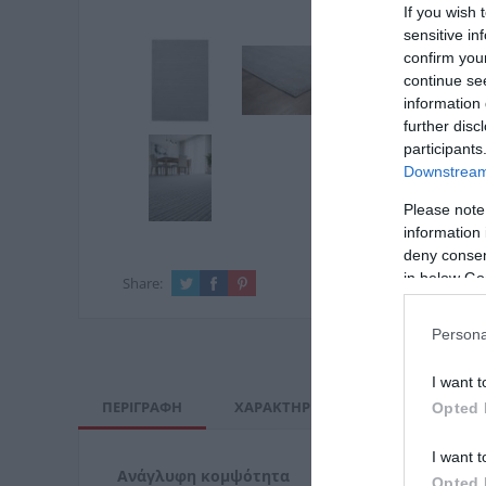
If you wish 
sensitive in
confirm you
continue se
information 
further disc
participants
Downstream 
Please note
information 
deny consent
in below Go
Share:
Persona
I want t
ΠΕΡΙΓΡΑΦΉ
ΧΑΡΑΚΤΗΡΙΣΤΙΚΆ
ΚΌΣΤΟΣ Μ
Opted 
I want t
Ανάγλυφη κομψότητα
Opted 