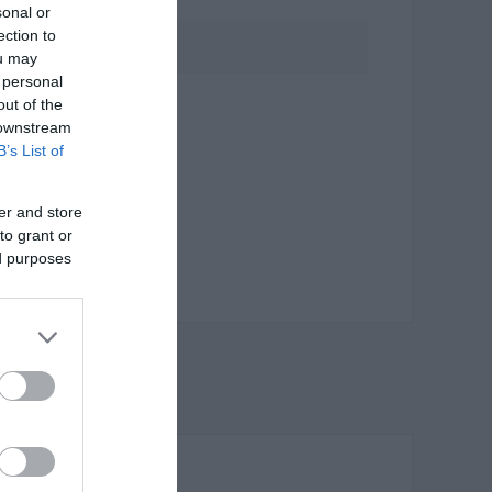
sonal or
ection to
:
0 €
ou may
 personal
out of the
 downstream
B’s List of
er and store
to grant or
ed purposes