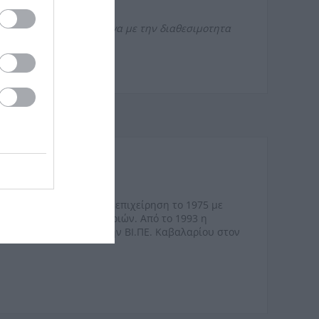
φιας!
 της φωτογραφιας αναλογα με την διαθεσιμοτητα
 πορεία της ως ατομική επιχείρηση το 1975 με
, μοκετών και ταπετσαριών. Από το 1993 η
κής έκτασης 2000
m
2 στην ΒΙ.ΠΕ. Καβαλαρίου στον