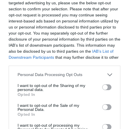
targeted advertising by us, please use the below opt-out
2
m
/ κιβώτιο:
3,00
section to confirm your selection. Please note that after your
Απαραίτητα κιβώτια:
opt-out request is processed you may continue seeing
interest-based ads based on personal information utilized by
Συνολική τιμή:
0
us or personal information disclosed to third parties prior to
your opt-out. You may separately opt-out of the further
disclosure of your personal information by third parties on the
IAB’s list of downstream participants. This information may
also be disclosed by us to third parties on the
IAB’s List of
Downstream Participants
that may further disclose it to other
third parties.
Please note that this website/app uses one or more Google
Personal Data Processing Opt Outs
ΠΕΡΙΓΡΑΦΉ
services and may gather and store information including but
not limited to your visit or usage behaviour. You may click to
I want to opt-out of the Sharing of my
personal data.
ΚΌΣΤΟΣ ΜΕΤΑΦΟΡΙΚΏΝ
grant or deny consent to Google and its third-party tags to
Opted In
use your data for below specified purposes in below Google
consent section.
ΕΠΙΚΟΙΝΩΝΊΑ
I want to opt-out of the Sale of my
Personal Data.
Opted In
ΚΟΛΩΝΑ ΓΩΝΙΑ ΑΝΟΔ.ΑΛΟΥΜΙΝΙΟΥ ΕΝΙΣΧΥΜΕΝΗ
I want to opt-out of processing my