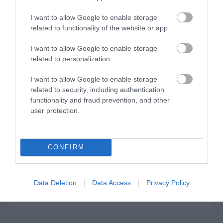
I want to allow Google to enable storage
related to functionality of the website or app.
Η κολώνα έχει ενσωματωμένες εσωτερικές εσοχές για
την εφαρμογή των WPC περίφραξης και
I want to allow Google to enable storage
κουμπώνοντας τα αξεσουάρ μπορεί να δημιουργηθεί
related to personalization.
κολώνα γωνιακή ή σχήματος “Τ”με κρυφή στήριξη
I want to allow Google to enable storage
χωρίς να φαίνονται οι βίδες!
related to security, including authentication
functionality and fraud prevention, and other
user protection.
Συνδυάζεται με πείρο, ροζέτα αλουμινίου 50Χ50 και
τάπα αλουμινίου 50Χ50.
CONFIRM
Διαστάσεις κολώνας: 50Χ50Χ3000(mm).
Data Deletion
Data Access
Privacy Policy