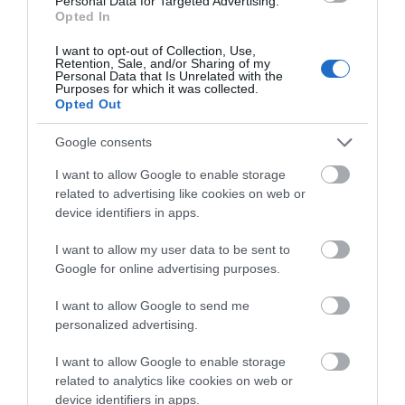
Personal Data for Targeted Advertising.
ΜΕ ΚΑΠΑΚΙΑ 50X50/20
mm 3Μ
Opted In
Η γωνιακή ενισχυμένη κολώνα αλουμινίου
I want to opt-out of Collection, Use,
Retention, Sale, and/or Sharing of my
Personal Data that Is Unrelated with the
50Χ50/20mm χρησιμοποιείται για τη δημιουργία
Purposes for which it was collected.
γωνίας ή σχήματος “Τ” στη στήριξη της συνθετικής
Opted Out
περίφραξης WPC.
Google consents
I want to allow Google to enable storage
Είναι κατασκευασμένη από ανοδιωμένο αλουμίνιο
related to advertising like cookies on web or
τύπου inox με ματ υφή για άριστο αισθητικό
device identifiers in apps.
αποτέλεσμα και μεγάλη αντοχή στις καιρικές
I want to allow my user data to be sent to
συνθήκες. Διαθέτει ειδική εσωτερική ενίσχυση για να
Google for online advertising purposes.
μπορούμε να δώσουμε περισσότερο ύψος στην
I want to allow Google to send me
κατασκευή με ασφάλεια και σταθερότητα. Για ύψος
personalized advertising.
μέχρι 75cm η στήριξη μπορεί να γίνει με πείρο 20cm
I want to allow Google to enable storage
ενώ από 75cm και πάνω η στήριξη πρέπει να γίνει με
related to analytics like cookies on web or
device identifiers in apps.
πείρο 40cm.