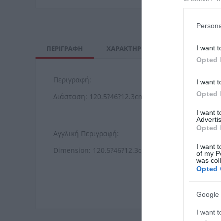
in below Go
Persona
I want t
ΠΕΡΙΓΡΑΦΉ
ΧΑΡΑΚΤΗΡΙΣΤΙΚΆ
ΚΌΣΤΟΣ Μ
Opted 
Περιγραφή:
I want t
Opted 
Διάσταση: 120.5?46?12.3cm
I want 
Advertis
Opted 
Αγγλική Περιγραφή:
I want t
Dimension: 120.5?46?12.3cm
of my P
was col
Opted 
Google 
I want t