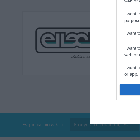
web or d
I want t
purpose
I want 
I want t
web or d
I want t
or app.
I want t
I want t
authenti
Ενημερωτικό δελτίο