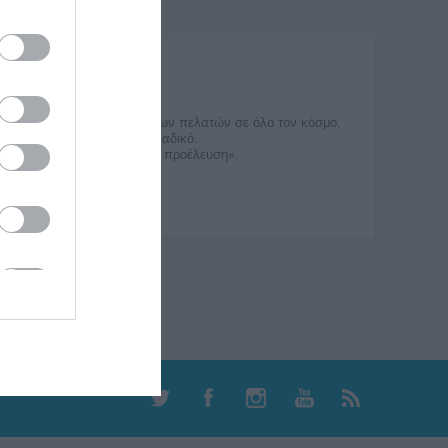
τις καθημερινές εμπειρίες των πελατών σε όλο τον κόσμο. 
 φιλόδοξους στόχους μας μοναδικό. 
ις βασισμένες στην «Ιταλική προέλευση».