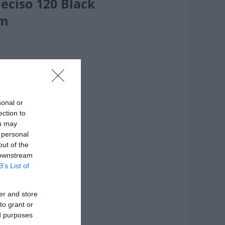
eciso 120 Black
Cm
sonal or
ection to
ou may
 personal
out of the
 downstream
B’s List of
er and store
to grant or
ed purposes