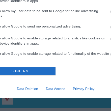
evice identifiers in apps.
o allow my user data to be sent to Google for online advertising
s.
to allow Google to send me personalized advertising.
Η 
ELLECI
 έχει προϊόντα και υπηρεσίες που μπορούν να βελτιώσουν σήμερα 
Αυτή είναι μια φιλοσοφία που τους ξεχωρίζει, που κάνει το ταξίδι προς τους
o allow Google to enable storage related to analytics like cookies on
Βοηθώντας στη βελτίωση του αύριο δημιουργώντας νέες και καλύτερες λύσε
evice identifiers in apps.
o allow Google to enable storage related to functionality of the website
o allow Google to enable storage related to personalization.
CONFIRM
o allow Google to enable storage related to security, including
cation functionality and fraud prevention, and other user protection.
Data Deletion
Data Access
Privacy Policy