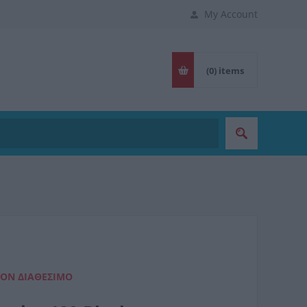
My Account
(0)
items
ΈΟΝ ΔΙΑΘΈΣΙΜΟ