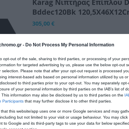
Karag Νιπτήρας Επίπλου D
Bddec120Bk 120,5X46X12
305,00 €
chromo.gr -
Do Not Process My Personal Information
to opt-out of the sale, sharing to third parties, or processing of your per
Μη Διαθέσιμο
formation for targeted advertising by us, please use the below opt-out s
r selection. Please note that after your opt-out request is processed y
ΚΩΔΙΚΟΣ:
BDDEC120BK46
eing interest-based ads based on personal information utilized by us or
disclosed to third parties prior to your opt-out. You may separately opt-
losure of your personal information by third parties on the IAB’s list of
. This information may also be disclosed by us to third parties on the
IA
Participants
that may further disclose it to other third parties.
 that this website/app uses one or more Google services and may gath
including but not limited to your visit or usage behaviour. You may click 
 to Google and its third-party tags to use your data for below specifi