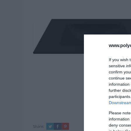
www.poly
If you wish 
sensitive in
confirm you
continue se
information 
further disc
participants
Downstream 
Please note
information 
deny consent
Share: