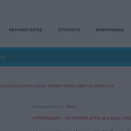
ΚΑΤΑΣΚΕΥΑΣΤΕΣ
ΙΣΤΟΛΌΓΙΟ
ΕΠΙΚΟΙΝΩΝΊΑ
g Νιπτήρας Επίπλου Deciso 120 Black Bddec120Bk 120,5X46X12Cm
Κατασκευαστής:
Elleci
ΛΥΠΟΎΜΑΣΤΕ - ΤΟ ΠΡΟΪΌΝ ΑΥΤΌ ΔΕΝ ΕΊΝΑΙ ΠΛ