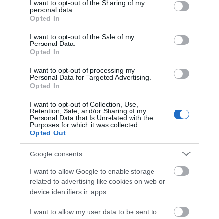
not limited to your visit or usage behaviour. You may click to
I want to opt-out of the Sharing of my
ΚΌΣΤΟΣ ΜΕΤΑΦΟΡΙΚΏΝ
personal data.
grant or deny consent to Google and its third-party tags to
Opted In
use your data for below specified purposes in below Google
ΕΠΙΚΟΙΝΩΝΊΑ
consent section.
I want to opt-out of the Sale of my
Personal Data.
Opted In
Περιγραφή:
I want to opt-out of processing my
Ένα σταθερό κρύσταλλο και μία ανοιγόμενη
Personal Data for Targeted Advertising.
πόρτα
Opted In
Διάφανο κρύσταλλο ασφαλείας, 6 mm
Προφίλ ανοδιωμένου αλουμινίου
I want to opt-out of Collection, Use,
Σύστημα μαγνητικού κλεισίματος
Retention, Sale, and/or Sharing of my
Μεγάλη τηλεσκοπική αντηρίδα
Personal Data that Is Unrelated with the
Purposes for which it was collected.
Ύψος: 200 cm
Opted Out
Εγγύηση 24 μηνών
Για τον καθαρισμό μεταλλικών μερών της καμπίνας,
Google consents
χρησιμοποιήστε μόνο νερό και μαλακό πανί. Μην
I want to allow Google to enable storage
related to advertising like cookies on web or
επιλέγετε καθαριστικά τύπου Viakal.
device identifiers in apps.
Για όλα τα είδη καμπινών διαθέτουμε πλήρη γκάμα
I want to allow my user data to be sent to
εξαρτημάτων και ανταλλακτικών.