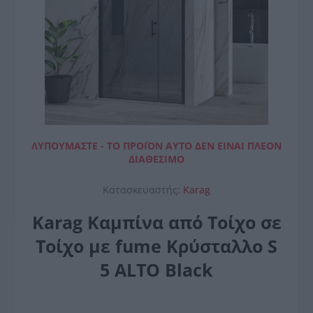
ΛΥΠΟΎΜΑΣΤΕ - ΤΟ ΠΡΟΪΌΝ ΑΥΤΌ ΔΕΝ ΕΊΝΑΙ ΠΛΈΟΝ
ΔΙΑΘΈΣΙΜΟ
Κατασκευαστής:
Karag
Karag Καμπίνα από Τοίχο σε
Τοίχο με fume Κρύσταλλο S
5 ALTO Black