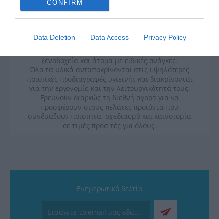
CONFIRM
Data Deletion
Data Access
Privacy Policy
Η
KARAG
προσφέρει ένα σύγχρονο τεχνολογικό
εξοπλισμό ολοκληρωμένου μπάνιου για κατοικίες,
ξενοδοχεία και άτομα με ειδικές ανάγκες.
Όλα τα υλικά ανταποκρίνονται στις υψηλότερες
ποιοτικές προδιαγραφές υγιεινής και διακρίνονται
για την εργονομία και την λειτουργικότητά τους.
Ερευνούν διαρκώς τη διεθνή αγορά για να
προσφέρουν στους πελάτες προϊόντα που
συνδυάζουν ποιότητα, σχεδιασμό και καινοτομία
σε τιμές προσιτές για όλους.
Ενημερωτικό δελτίο