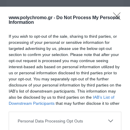
www.polychromo.gr -
Do Not Process My Personal
Information
If you wish to opt-out of the sale, sharing to third parties, or
processing of your personal or sensitive information for
targeted advertising by us, please use the below opt-out
section to confirm your selection. Please note that after your
opt-out request is processed you may continue seeing
interest-based ads based on personal information utilized by
us or personal information disclosed to third parties prior to
your opt-out. You may separately opt-out of the further
disclosure of your personal information by third parties on the
IAB’s list of downstream participants. This information may
also be disclosed by us to third parties on the
IAB’s List of
Downstream Participants
that may further disclose it to other
Αυτό το προϊόν έχει εξαντληθεί
third parties.
ΠΕΡΙΓΡΑΦΉ
Please note that this website/app uses one or more Google
Personal Data Processing Opt Outs
services and may gather and store information including but