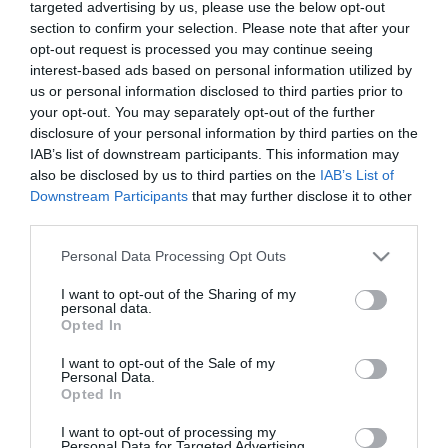
targeted advertising by us, please use the below opt-out
383,00 €
section to confirm your selection. Please note that after your
Διαθέσιμο από 4 έως 10 ημέρες
opt-out request is processed you may continue seeing
interest-based ads based on personal information utilized by
us or personal information disclosed to third parties prior to
ΚΩΔΙΚΟΣ:
PANHN600140
your opt-out. You may separately opt-out of the further
disclosure of your personal information by third parties on the
IAB’s list of downstream participants. This information may
also be disclosed by us to third parties on the
IAB’s List of
Downstream Participants
that may further disclose it to other
third parties.
Please note that this website/app uses one or more Google
Personal Data Processing Opt Outs
services and may gather and store information including but
not limited to your visit or usage behaviour. You may click to
I want to opt-out of the Sharing of my
personal data.
grant or deny consent to Google and its third-party tags to
Opted In
use your data for below specified purposes in below Google
consent section.
I want to opt-out of the Sale of my
Personal Data.
Opted In
I want to opt-out of processing my
Personal Data for Targeted Advertising.