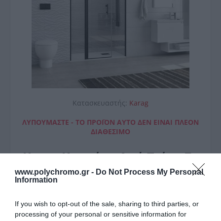
Κατασκευαστής:
Karag
ΛΥΠΟΎΜΑΣΤΕ - ΤΟ ΠΡΟΪΌΝ ΑΥΤΌ ΔΕΝ ΕΊΝΑΙ ΠΛΈΟΝ
ΔΙΑΘΈΣΙΜΟ
Karag Καμπίνα Από Τοίχο Σε
Τοίχο Με Διάφανο
www.polychromo.gr -
Do Not Process My Personal
Information
Κρύσταλλο Panex 600 Alto
Black Karag 140X200Cm
If you wish to opt-out of the sale, sharing to third parties, or
processing of your personal or sensitive information for