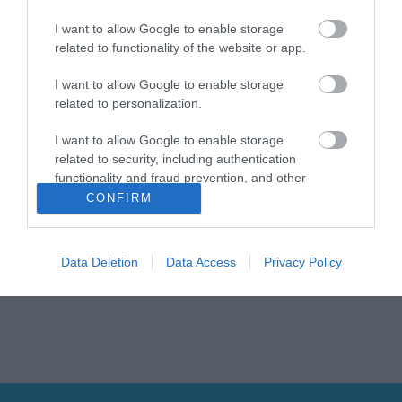
I want to allow Google to enable storage
related to functionality of the website or app.
I want to allow Google to enable storage
related to personalization.
Η
KARAG
προσφέρει ένα σύγχρονο τεχνολογικό
I want to allow Google to enable storage
εξοπλισμό ολοκληρωμένου μπάνιου για κατοικίες,
related to security, including authentication
ξενοδοχεία και άτομα με ειδικές ανάγκες.
Όλα τα υλικά ανταποκρίνονται στις υψηλότερες
functionality and fraud prevention, and other
ποιοτικές προδιαγραφές υγιεινής και διακρίνονται
user protection.
CONFIRM
για την εργονομία και την λειτουργικότητά τους.
Ερευνούν διαρκώς τη διεθνή αγορά για να
προσφέρουν στους πελάτες προϊόντα που
συνδυάζουν ποιότητα, σχεδιασμό και καινοτομία
Data Deletion
Data Access
Privacy Policy
σε τιμές προσιτές για όλους.