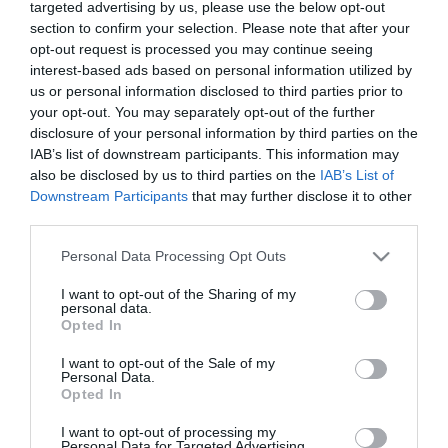
targeted advertising by us, please use the below opt-out
472,01 €
section to confirm your selection. Please note that after your
Διαθέσιμο από 4 έως 10 ημέρες
opt-out request is processed you may continue seeing
interest-based ads based on personal information utilized by
us or personal information disclosed to third parties prior to
ΚΩΔΙΚΟΣ:
EFEO600160
your opt-out. You may separately opt-out of the further
disclosure of your personal information by third parties on the
IAB’s list of downstream participants. This information may
also be disclosed by us to third parties on the
IAB’s List of
Downstream Participants
that may further disclose it to other
third parties.
Please note that this website/app uses one or more Google
Personal Data Processing Opt Outs
services and may gather and store information including but
not limited to your visit or usage behaviour. You may click to
I want to opt-out of the Sharing of my
personal data.
grant or deny consent to Google and its third-party tags to
Opted In
use your data for below specified purposes in below Google
consent section.
I want to opt-out of the Sale of my
Personal Data.
Opted In
I want to opt-out of processing my
Personal Data for Targeted Advertising.