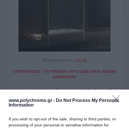
Κατασκευαστής:
Karag
ΛΥΠΟΎΜΑΣΤΕ - ΤΟ ΠΡΟΪΌΝ ΑΥΤΌ ΔΕΝ ΕΊΝΑΙ ΠΛΈΟΝ
ΔΙΑΘΈΣΙΜΟ
Karag Καμπίνα Από Τοίχο Σε
Τοίχο Με Διάφανο
www.polychromo.gr -
Do Not Process My Personal
Information
Κρύσταλλο Efe 600 Gold
Karag 160X190Cm
If you wish to opt-out of the sale, sharing to third parties, or
processing of your personal or sensitive information for