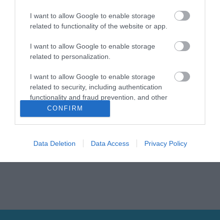
I want to allow Google to enable storage
related to functionality of the website or app.
I want to allow Google to enable storage
related to personalization.
Η
KARAG
προσφέρει ένα σύγχρονο τεχνολογικό
I want to allow Google to enable storage
εξοπλισμό ολοκληρωμένου μπάνιου για κατοικίες,
related to security, including authentication
ξενοδοχεία και άτομα με ειδικές ανάγκες.
Όλα τα υλικά ανταποκρίνονται στις υψηλότερες
functionality and fraud prevention, and other
ποιοτικές προδιαγραφές υγιεινής και διακρίνονται
user protection.
CONFIRM
για την εργονομία και την λειτουργικότητά τους.
Ερευνούν διαρκώς τη διεθνή αγορά για να
προσφέρουν στους πελάτες προϊόντα που
συνδυάζουν ποιότητα, σχεδιασμό και καινοτομία
Data Deletion
Data Access
Privacy Policy
σε τιμές προσιτές για όλους.