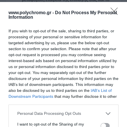
κόστος των μεταφορικών επιβαρύνουν τον
www.polychromo.gr -
Do Not Process My Personal
πελάτη. Όσον αφορά την αποστολή των δεμάτων
Information
άνω των 15 κιλών (είτε ογκομετρικά είτε με βάση
If you wish to opt-out of the sale, sharing to third parties, or
το βάρος τους) με προορισμό τις περιοχές της
processing of your personal or sensitive information for
Αττικής που δεν εξυπηρετεί η εταιρεία μας, θα
targeted advertising by us, please use the below opt-out
section to confirm your selection. Please note that after your
πρέπει να έχει προεξοφληθεί το κόστος της
opt-out request is processed you may continue seeing
παραγγελίας και των μεταφορικών είτε μέσω
interest-based ads based on personal information utilized by
us or personal information disclosed to third parties prior to
πιστωτικής κάρτας είτε μέσω τραπεζικού
your opt-out. You may separately opt-out of the further
λογαριασμού. Οι αποστολές με μεταφορική
disclosure of your personal information by third parties on the
IAB’s list of downstream participants. This information may
εταιρεία εντός Αττικής, πραγματοποιούνται από
also be disclosed by us to third parties on the
IAB’s List of
την
ΜΕΤ.ΜΠΑ Α.Ε.
και το κόστος για κάθε δέμα
Downstream Participants
that may further disclose it to other
ξεκινάει απο 6€ + Φ.Π.Α
third parties.
Please note that this website/app uses one or more Google
Και στις δύο περιπτώσεις, τα εμπορεύματα
Personal Data Processing Opt Outs
services and may gather and store information including but
ταξιδεύουν για λογαριασμό, με κίνδυνο και με
not limited to your visit or usage behaviour. You may click to
I want to opt-out of the Sharing of my