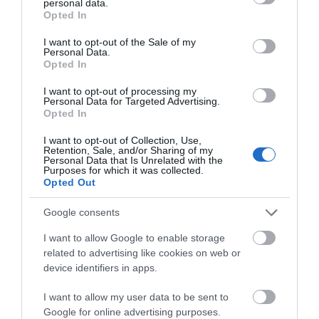
personal data.
αποκλειστική ευθύνη του αγοραστή. Το
grant or deny consent to Google and its third-party tags to
Opted In
use your data for below specified purposes in below Google
Πολύχρωμο δεσμεύεται ότι παραδίδει τα
consent section.
I want to opt-out of the Sale of my
εμπορεύματα σε άρτια και τέλεια κατάσταση στις
Personal Data.
Opted In
εκάστοτε μεταφορικές εταιρείες και δεν φέρει
I want to opt-out of processing my
απολύτως καμίας ευθύνη για τυχόν φθορά,
Personal Data for Targeted Advertising.
Opted In
παραποίηση ή καταστροφή που προκλήθηκε
κατά την μεταφορά τους. Τα εμπορεύματα,
I want to opt-out of Collection, Use,
Retention, Sale, and/or Sharing of my
ασφαλίζονται από την εταιρεία, μόνο ύστερα από
Personal Data that Is Unrelated with the
Purposes for which it was collected.
γραπτή εντολή του αγοραστή, με χρέωση του.
Opted Out
Παρακαλούμε, ελέγξτε το κόστος των
Google consents
μεταφορικών πριν την ολοκλήρωση της
I want to allow Google to enable storage
παραγγελίας σας. Σε κάθε περίπτωση, μπορείτε
related to advertising like cookies on web or
device identifiers in apps.
να επικοινωνήσετε μαζί μας για περισσότερες
πληροφορίες ή για επανέλεγχο της χρέωσης στην
I want to allow my user data to be sent to
Google for online advertising purposes.
παραγγελία σας