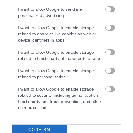
I want to allow Google to send me
personalized advertising.
Επιστροφή – Αντικατάσταση Προϊόντων:
I want to allow Google to enable storage
Έχετε το δικαίωμα να επιστρέψετε τα προϊόντα
related to analytics like cookies on web or
device identifiers in apps.
που αγοράσατε ή/και να ζητήσετε την
αντικατάστασή τους, εντός δεκατεσσάρων (14)
I want to allow Google to enable storage
related to functionality of the website or app.
ημερολογιακών ημερών, είτε επειδή
αντιμετωπίσατε κάποιο πρόβλημα σε κάποιο
I want to allow Google to enable storage
related to personalization.
προϊόν, είτε επειδή αλλάξατε γνώμη. Σε όλες τις
περιπτώσεις στις οποίες με αποδεδειγμένη
I want to allow Google to enable storage
related to security, including authentication
υπαιτιότητα του Polychromo: α) πωλήθηκαν
functionality and fraud prevention, and other
λανθασμένα προϊόντα, β) ή προϊόντα
user protection.
ελαττωματικής ποιότητας. Θα πρέπει τα προϊόντα
να μην έχουν χρησιμοποιηθεί, να βρίσκονται στην
CONFIRM
κατάσταση που παραλήφθηκαν, πλήρη και χωρίς