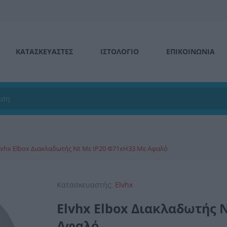
ΚΑΤΑΣΚΕΥΑΣΤΕΣ
ΙΣΤΟΛΌΓΙΟ
ΕΠΙΚΟΙΝΩΝΊΑ
lvhx Elbox Διακλαδωτής Nt Με IP20 Φ71xH33 Με Αφαλό
Κατασκευαστής:
Elvhx
Elvhx Elbox Διακλαδωτής 
Αφαλό