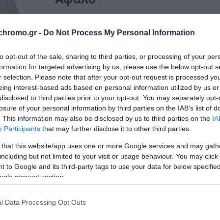
0,40 €
chromo.gr -
Do Not Process My Personal Information
to opt-out of the sale, sharing to third parties, or processing of your per
formation for targeted advertising by us, please use the below opt-out s
r selection. Please note that after your opt-out request is processed y
Άμεσα διαθέσιμο
eing interest-based ads based on personal information utilized by us or
disclosed to third parties prior to your opt-out. You may separately opt-
ΚΩΔΙΚΟΣ:
120
losure of your personal information by third parties on the IAB’s list of
. This information may also be disclosed by us to third parties on the
IA
Participants
that may further disclose it to other third parties.
 that this website/app uses one or more Google services and may gath
including but not limited to your visit or usage behaviour. You may click 
 to Google and its third-party tags to use your data for below specifi
ogle consent section.
l Data Processing Opt Outs