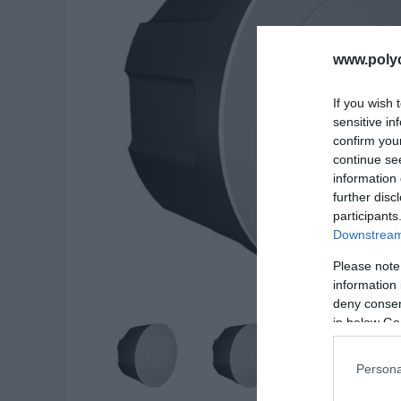
www.poly
If you wish 
sensitive in
confirm you
continue se
information 
further disc
participants
Downstream 
Please note
information 
deny consent
in below Go
Persona