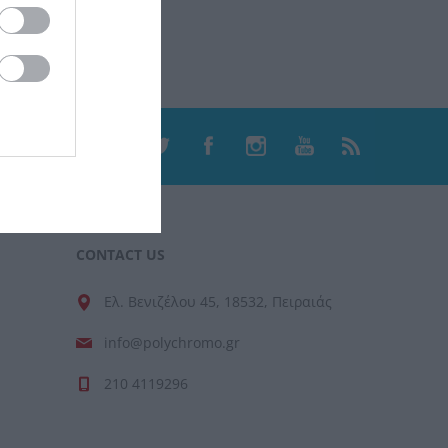
CONTACT US
Ελ. Βενιζέλου 45, 18532, Πειραιάς
info@polychromo.gr
210 4119296