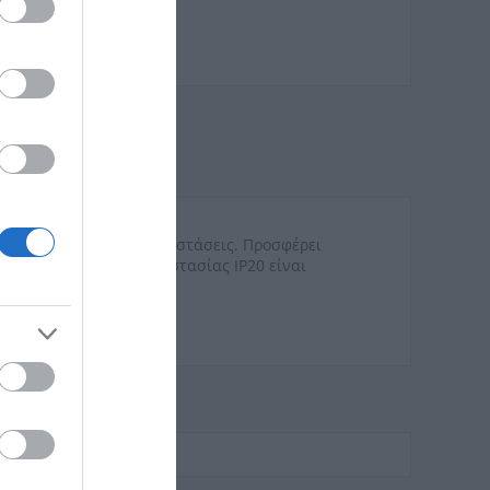
ς ηλεκτρολογικές εγκαταστάσεις. Προσφέρει
 33 mm. Με βαθμό προστασίας IP20 είναι
ις.