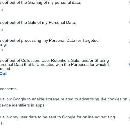
o opt-out of the Sharing of my personal data.
In
o opt-out of the Sale of my Personal Data.
In
to opt-out of processing my Personal Data for Targeted
ing.
ΚΟΙΝΩΝΊΑ
In
o opt-out of Collection, Use, Retention, Sale, and/or Sharing
3 είναι ένα μικρό αλλά ανθεκτικό κουτί σύνδεσης για εσωτερικέ
ersonal Data that Is Unrelated with the Purposes for which it
lected.
λωδίων, με άνετο χώρο χάρη στη διάμετρο Φ71 και πρακτικό ύψος
Out
ελώντας μια αξιόπιστη επιλογή για καθαρές και ασφαλείς συνδέσε
consents
o allow Google to enable storage related to advertising like cookies on
evice identifiers in apps.
o allow my user data to be sent to Google for online advertising
Elvhx
s.