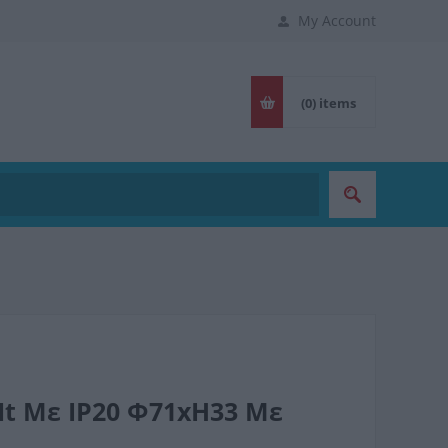
My Account
(0)
items
Nt Με IP20 Φ71xH33 Με