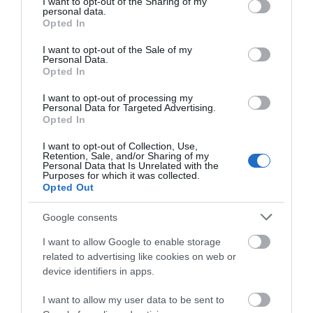
not limited to your visit or usage behaviour. You may click to
I want to opt-out of the Sharing of my
personal data.
grant or deny consent to Google and its third-party tags to
Opted In
use your data for below specified purposes in below Google
consent section.
I want to opt-out of the Sale of my
ΠΕΡΙΓΡΑΦΉ
Personal Data.
Opted In
ΚΌΣΤΟΣ ΜΕΤΑΦΟΡΙΚΏΝ
I want to opt-out of processing my
Personal Data for Targeted Advertising.
ΕΠΙΚΟΙΝΩΝΊΑ
Opted In
I want to opt-out of Collection, Use,
Retention, Sale, and/or Sharing of my
Περιγραφή:
Personal Data that Is Unrelated with the
Purposes for which it was collected.
πορσελανάτο
Opted Out
τοποθέτηση σε δάπεδο και σε τοίχο
ματ
Google consents
ανθεκτικό στο πάγο
I want to allow Google to enable storage
Σε μερικές περιπτώσεις ο χρωματισμός πλακιδίου
related to advertising like cookies on web or
ενδέχεται να διαφέρει από την φωτογραφία.
device identifiers in apps.
Το προϊόν πωλείται σε συσκευασία κιβωτίου 1,84 m²,
I want to allow my user data to be sent to