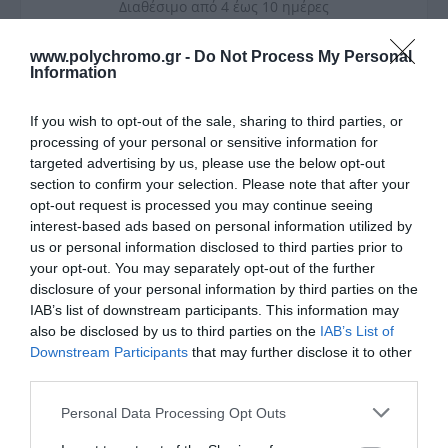
Διαθέσιμο από 4 έως 10 ημέρες
ΚΩΔΙΚΟΣ:
HOPC6060
www.polychromo.gr -
Do Not Process My Personal
Information
2
Επιθυμητά m
If you wish to opt-out of the sale, sharing to third parties, or
processing of your personal or sensitive information for
targeted advertising by us, please use the below opt-out
section to confirm your selection. Please note that after your
opt-out request is processed you may continue seeing
interest-based ads based on personal information utilized by
us or personal information disclosed to third parties prior to
2
your opt-out. You may separately opt-out of the further
m
/ κιβώτιο:
1,84
disclosure of your personal information by third parties on the
Απαραίτητα κιβώτια:
IAB’s list of downstream participants. This information may
also be disclosed by us to third parties on the
IAB’s List of
Συνολική τιμή:
0
Downstream Participants
that may further disclose it to other
third parties.
Please note that this website/app uses one or more Google
Personal Data Processing Opt Outs
services and may gather and store information including but