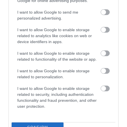
5 τεμάχια.
Google for online advertising purposes.
Αγγλική Περιγραφή:
I want to allow Google to send me
personalized advertising.
porcelain
floor and wall installation
mate
I want to allow Google to enable storage
frost proof
related to analytics like cookies on web or
device identifiers in apps.
In some cases the color of the tile may differ from the
I want to allow Google to enable storage
photo.
related to functionality of the website or app.
The product is sold in a box package of 1.84 m², 5
I want to allow Google to enable storage
pieces.
related to personalization.
I want to allow Google to enable storage
related to security, including authentication
functionality and fraud prevention, and other
user protection.