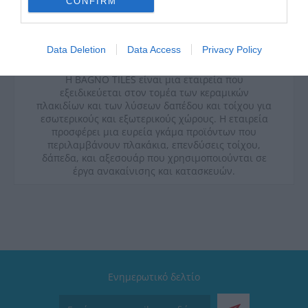
CONFIRM
Data Deletion
Data Access
Privacy Policy
Η BAGNO TILES είναι μια εταιρεία που
εξειδικεύεται στον τομέα των κεραμικών
πλακιδίων και των λύσεων δαπέδου και τοίχου για
εσωτερικούς και εξωτερικούς χώρους. Η εταιρεία
προσφέρει μια ευρεία γκάμα προϊόντων που
περιλαμβάνουν πλακάκια, επενδύσεις τοίχου,
δάπεδα, και αξεσουάρ που χρησιμοποιούνται σε
έργα ανακαίνισης και κατασκευών.
Ενημερωτικό δελτίο