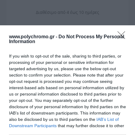
Διαθέσιμο από 4 έως 10 ημέρες
ΚΩΔΙΚΟΣ:
HENT163517
www.polychromo.gr -
Do Not Process My Personal
Information
2
Επιθυμητά m
If you wish to opt-out of the sale, sharing to third parties, or
processing of your personal or sensitive information for
targeted advertising by us, please use the below opt-out
section to confirm your selection. Please note that after your
opt-out request is processed you may continue seeing
interest-based ads based on personal information utilized by
2
m
/ κιβώτιο:
0,84
us or personal information disclosed to third parties prior to
your opt-out. You may separately opt-out of the further
Απαραίτητα κιβώτια:
disclosure of your personal information by third parties on the
Συνολική τιμή:
0
IAB’s list of downstream participants. This information may
also be disclosed by us to third parties on the
IAB’s List of
Downstream Participants
that may further disclose it to other
third parties.