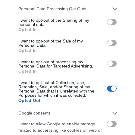
Please note that this website/app uses one or more Google
Personal Data Processing Opt Outs
services and may gather and store information including but
not limited to your visit or usage behaviour. You may click to
I want to opt-out of the Sharing of my
personal data.
grant or deny consent to Google and its third-party tags to
Opted In
ΠΕΡΙΓΡΑΦΉ
use your data for below specified purposes in below Google
consent section.
I want to opt-out of the Sale of my
Personal Data.
ΧΑΡΑΚΤΗΡΙΣΤΙΚΆ
Opted In
ΚΌΣΤΟΣ ΜΕΤΑΦΟΡΙΚΏΝ
I want to opt-out of processing my
Personal Data for Targeted Advertising.
Opted In
ΕΠΙΚΟΙΝΩΝΊΑ
I want to opt-out of Collection, Use,
Retention, Sale, and/or Sharing of my
Personal Data that Is Unrelated with the
Περιγραφή:
Purposes for which it was collected.
Opted Out
πορσελανάτο
τοποθέτηση σε τοίχο
Google consents
ματ
ανάγλυφο
I want to allow Google to enable storage
άψογη κοπή rectificato
related to advertising like cookies on web or
ανθεκτικό στο παγετό