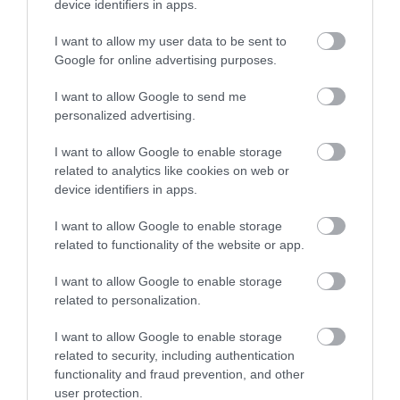
device identifiers in apps.
Σε μερικές περιπτώσεις ο χρωματισμός πλακιδίου
I want to allow my user data to be sent to
ενδέχεται να διαφέρει από την φωτογραφία.
Google for online advertising purposes.
Το προϊόν πωλείται σε συσκευασία κιβωτίου 0,89 m²,
I want to allow Google to send me
10 τεμάχια.
personalized advertising.
Αγγλική Περιγραφή:
I want to allow Google to enable storage
porcelain
related to analytics like cookies on web or
wall installation
device identifiers in apps.
mate
relief
I want to allow Google to enable storage
perfect rectificato cut
related to functionality of the website or app.
frost proof
I want to allow Google to enable storage
In some cases the tile color may differ from the photo.
related to personalization.
The product is sold in a box packaging of 0.89 m², 10
I want to allow Google to enable storage
pieces.
related to security, including authentication
functionality and fraud prevention, and other
user protection.