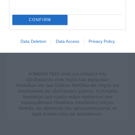
CONFIRM
Data Deletion
Data Access
Privacy Policy
Η BAGNO TILES είναι μια εταιρεία που
εξειδικεύεται στον τομέα των κεραμικών
πλακιδίων και των λύσεων δαπέδου και τοίχου για
εσωτερικούς και εξωτερικούς χώρους. Η εταιρεία
προσφέρει μια ευρεία γκάμα προϊόντων που
περιλαμβάνουν πλακάκια, επενδύσεις τοίχου,
δάπεδα, και αξεσουάρ που χρησιμοποιούνται σε
έργα ανακαίνισης και κατασκευών.