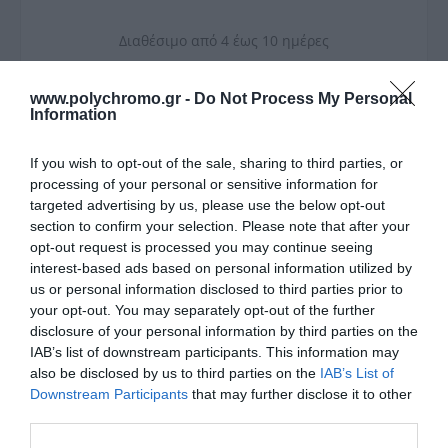
Διαθέσιμο από 4 έως 10 ημέρες
ΚΩΔΙΚΟΣ:
HARO6060
www.polychromo.gr -
Do Not Process My Personal
Information
2
Επιθυμητά m
If you wish to opt-out of the sale, sharing to third parties, or
processing of your personal or sensitive information for
targeted advertising by us, please use the below opt-out
section to confirm your selection. Please note that after your
opt-out request is processed you may continue seeing
interest-based ads based on personal information utilized by
us or personal information disclosed to third parties prior to
2
m
/ κιβώτιο:
1,44
your opt-out. You may separately opt-out of the further
disclosure of your personal information by third parties on the
Απαραίτητα κιβώτια:
IAB’s list of downstream participants. This information may
Συνολική τιμή:
0
also be disclosed by us to third parties on the
IAB’s List of
Downstream Participants
that may further disclose it to other
third parties.