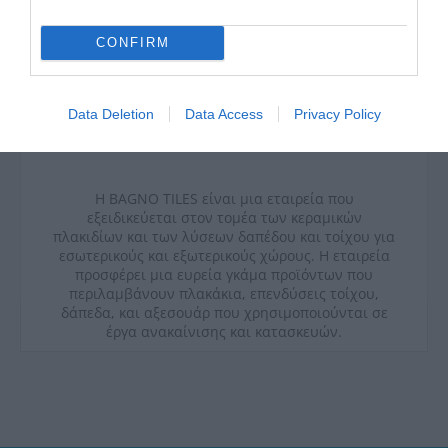
CONFIRM
Data Deletion
Data Access
Privacy Policy
Η BAGNO TILES είναι μια εταιρεία που
εξειδικεύεται στον τομέα των κεραμικών
πλακιδίων και των λύσεων δαπέδου και τοίχου για
εσωτερικούς και εξωτερικούς χώρους. Η εταιρεία
προσφέρει μια ευρεία γκάμα προϊόντων που
περιλαμβάνουν πλακάκια, επενδύσεις τοίχου,
δάπεδα, και αξεσουάρ που χρησιμοποιούνται σε
έργα ανακαίνισης και κατασκευών.