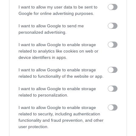
ενδέχεται να διαφέρει από την φωτογραφία.
I want to allow my user data to be sent to
Google for online advertising purposes.
Το προϊόν πωλείται σε συσκευασία κιβωτίου 1,44 m²,
4 τεμάχια.
I want to allow Google to send me
personalized advertising.
Αγγλική Περιγραφή:
I want to allow Google to enable storage
porcelain
related to analytics like cookies on web or
floor and wall installation
polished
device identifiers in apps.
perfect rectificato cut
I want to allow Google to enable storage
In some cases the color of the tile may differ from the
related to functionality of the website or app.
photo.
I want to allow Google to enable storage
The product is sold in a box package of 1.44 m², 4
related to personalization.
pieces.
I want to allow Google to enable storage
related to security, including authentication
functionality and fraud prevention, and other
user protection.