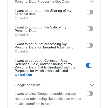
Please note that this website/app uses one or more Google
Personal Data Processing Opt Outs
services and may gather and store information including but
not limited to your visit or usage behaviour. You may click to
I want to opt-out of the Sharing of my
personal data.
grant or deny consent to Google and its third-party tags to
Opted In
use your data for below specified purposes in below Google
ΠΕΡΙΓΡΑΦΉ
consent section.
I want to opt-out of the Sale of my
Personal Data.
Opted In
ΧΑΡΑΚΤΗΡΙΣΤΙΚΆ
I want to opt-out of processing my
Personal Data for Targeted Advertising.
ΚΌΣΤΟΣ ΜΕΤΑΦΟΡΙΚΏΝ
Opted In
I want to opt-out of Collection, Use,
ΕΠΙΚΟΙΝΩΝΊΑ
Retention, Sale, and/or Sharing of my
Personal Data that Is Unrelated with the
Purposes for which it was collected.
Περιγραφή:
Opted Out
πορσελανάτο
Google consents
τοποθέτηση σε δάπεδο και τοίχο
γυαλιστερό
I want to allow Google to enable storage
άψογη κοπή rectificato
related to advertising like cookies on web or
device identifiers in apps.
Σε μερικές περιπτώσεις ο χρωματισμός πλακιδίου