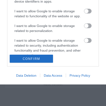
device identifiers in apps.
I want to allow Google to enable storage
related to functionality of the website or app.
I want to allow Google to enable storage
Η ανθεκτικότητα, η τελειότητα της εκτέλεσης, τα
related to personalization.
άριστα υλικά και ο υψηλής ποιότητας χάλυβας
είναι τα κύρια τεχνικά χαρακτηριστικά των
I want to allow Google to enable storage
προϊόντων YATO, τα οποία μπορούν να
related to security, including authentication
χρησιμοποιηθούν σε τρεις τομείς: σε μέρη
functionality and fraud prevention, and other
επισκευής αυτοκινήτων, σε όλων των ειδών τις
user protection.
κατασκευές και στον κήπο. Τα χειροκίνητα και
CONFIRM
πνευματικά εργαλεία YATO χρησιμοποιούνται
επιτυχώς από ειδικούς, από πολλούς τομείς της
βιομηχανίας. Μοναδική ανθεκτικότητα και αντοχή
των εργαλείων YATO που προορίζονται για
Data Deletion
Data Access
Privacy Policy
βιομηχανίες βαρέως τύπου και όλες τις εφαρμογές
κάθε τύπου.