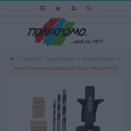
Εργαλεία
Εργαλεία Χειρός
Διάφορα Εργαλεία
Yato Κιτ Τοποθέτησης Καβίλιας Με Οδηγό 154Τμχ YT-44122