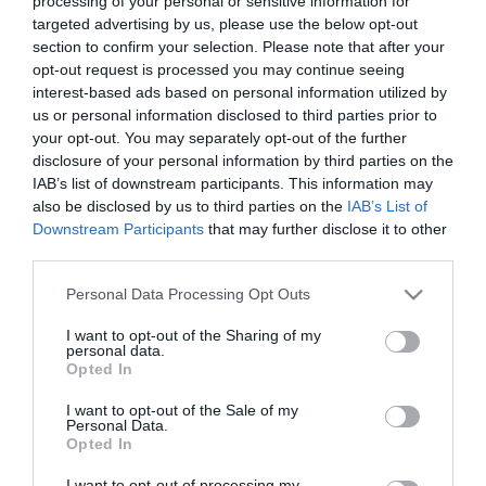
processing of your personal or sensitive information for
Διαθέσιμο από 4 έως 10 ημέρες
targeted advertising by us, please use the below opt-out
section to confirm your selection. Please note that after your
opt-out request is processed you may continue seeing
ΚΩΔΙΚΟΣ:
20044122
interest-based ads based on personal information utilized by
us or personal information disclosed to third parties prior to
your opt-out. You may separately opt-out of the further
disclosure of your personal information by third parties on the
IAB’s list of downstream participants. This information may
also be disclosed by us to third parties on the
IAB’s List of
Downstream Participants
that may further disclose it to other
third parties.
Please note that this website/app uses one or more Google
Personal Data Processing Opt Outs
services and may gather and store information including but
not limited to your visit or usage behaviour. You may click to
I want to opt-out of the Sharing of my
personal data.
grant or deny consent to Google and its third-party tags to
Opted In
use your data for below specified purposes in below Google
consent section.
I want to opt-out of the Sale of my
Personal Data.
Opted In
I want to opt-out of processing my