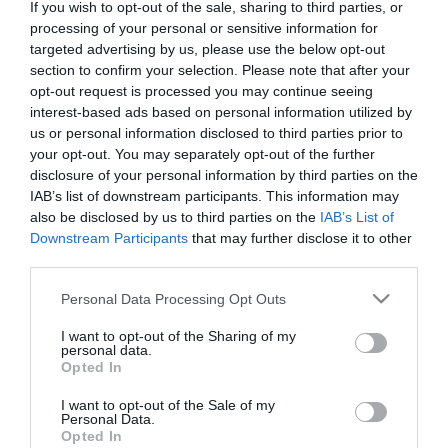
στιβαρό μεταλλικό σκελετό για μεγάλη αντοχή και
If you wish to opt-out of the sale, sharing to third parties, or
processing of your personal or sensitive information for
εργονομική πλαστική λαβή που εξασφαλίζει σταθερό
targeted advertising by us, please use the below opt-out
κράτημα. Εξοπλισμένη με κοφτερή οδοντωτή λεπίδα
section to confirm your selection. Please note that after your
και ρυθμιζόμενο φρένο τάνυσης, επιτρέπει τον
opt-out request is processed you may continue seeing
απόλυτο έλεγχο της ροής και την καθαρή κοπή της
interest-based ads based on personal information utilized by
ταινίας με μία μόνο κίνηση. Απαραίτητο αξεσουάρ
us or personal information disclosed to third parties prior to
your opt-out. You may separately opt-out of the further
για αποθήκες, e-shop, μετακομίσεις και χώρους
disclosure of your personal information by third parties on the
συσκευασίας.»
IAB’s list of downstream participants. This information may
also be disclosed by us to third parties on the
IAB’s List of
Downstream Participants
that may further disclose it to other
third parties.
Διαθέσιμο από 4 έως 10 ημέρες
Please note that this website/app uses one or more Google
Personal Data Processing Opt Outs
services and may gather and store information including but
ΚΩΔΙΚΟΣ:
21175295
not limited to your visit or usage behaviour. You may click to
I want to opt-out of the Sharing of my
personal data.
grant or deny consent to Google and its third-party tags to
Opted In
use your data for below specified purposes in below Google
consent section.
I want to opt-out of the Sale of my
Personal Data.
Opted In