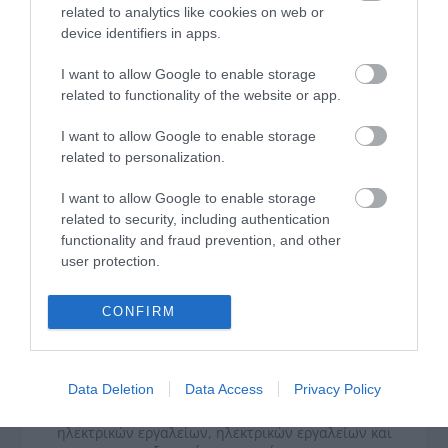
related to analytics like cookies on web or
ΒΑΣΗ ΤΑΙΝΙΑΣ ΣΥΣΚΕΥΑΣΙΑΣ VOREL 75295
device identifiers in apps.
I want to allow Google to enable storage
related to functionality of the website or app.
I want to allow Google to enable storage
related to personalization.
I want to allow Google to enable storage
related to security, including authentication
functionality and fraud prevention, and other
user protection.
CONFIRM
Η εταιρεία VOREL προμηθεύεται εργαλεία για
χρήστες που εκτιμούν την εργονομία και την καλή
τιμή. Για χρήση από DIY και νοικοκυριά. Αυτό που
την χαρακτηρίζει είναι ισορροπία μεταξύ
Data Deletion
Data Access
Privacy Policy
ποιότητας και τιμής. Περιλαμβάνει μεγάλη γκάμα
εργαλείων κατασκευής και DYI, μετρητικών και
ηλεκτρικών εργαλείων, ηλεκτρικών εργαλείων και