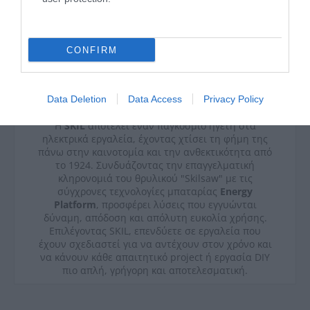
CONFIRM
Data Deletion
Data Access
Privacy Policy
Η
SKIL
αποτελεί έναν παγκόσμιο ηγέτη στα
ηλεκτρικά εργαλεία, έχοντας χτίσει τη φήμη της
πάνω στην καινοτομία και την ανθεκτικότητα από
το 1924. Συνδυάζοντας την επαγγελματική
κληρονομιά του θρυλικού "Skilsaw" με τις
σύγχρονες τεχνολογίες μπαταρίας
Energy
Platform
, προσφέρει λύσεις που εγγυώνται
δύναμη, απόδοση και απόλυτη ευκολία χρήσης.
Επιλέγοντας SKIL, επενδύετε σε εργαλεία που
έχουν σχεδιαστεί για να αντέχουν στον χρόνο και
να κάνουν κάθε απαιτητικό project ή εργασία DIY
πιο απλή, γρήγορη και αποτελεσματική.