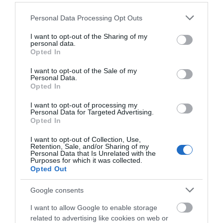
Please note that this website/app uses one or more Google
Personal Data Processing Opt Outs
services and may gather and store information including but
not limited to your visit or usage behaviour. You may click to
I want to opt-out of the Sharing of my
personal data.
grant or deny consent to Google and its third-party tags to
Opted In
use your data for below specified purposes in below Google
consent section.
I want to opt-out of the Sale of my
Personal Data.
Opted In
I want to opt-out of processing my
Personal Data for Targeted Advertising.
Opted In
I want to opt-out of Collection, Use,
Retention, Sale, and/or Sharing of my
Personal Data that Is Unrelated with the
Purposes for which it was collected.
ΠΕΡΙΓΡΑΦΉ
Opted Out
ΧΑΡΑΚΤΗΡΙΣΤΙΚΆ
Google consents
I want to allow Google to enable storage
ΚΌΣΤΟΣ ΜΕΤΑΦΟΡΙΚΏΝ
related to advertising like cookies on web or