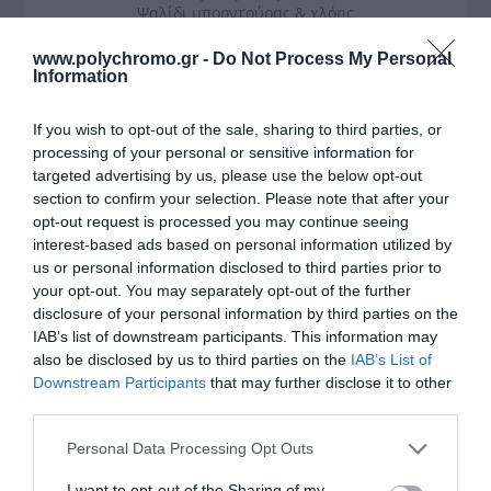
Ψαλίδι μπορντούρας & χλόης
Γρήγορη αλλαγή αλυσίδας, χωρίς χρήση
εργαλείωνΚλείδωμα προσαρτημάτων με ένα κλικ
www.polychromo.gr -
Do Not Process My Personal
Ονομαστική τάση: 20 V
Information
Μήκος λάμας: 20 cm
Απόσταση δοντιών: 8 mm
If you wish to opt-out of the sale, sharing to third parties, or
Μέγ. δυνατότητα κοπής (5,0 Ah): 575 m
processing of your personal or sensitive information for
Πλάτος λάμας: 12 cm
targeted advertising by us, please use the below opt-out
Βάρος χωρίς μπαταρία: 1,0 kg
section to confirm your selection. Please note that after your
opt-out request is processed you may continue seeing
interest-based ads based on personal information utilized by
us or personal information disclosed to third parties prior to
your opt-out. You may separately opt-out of the further
disclosure of your personal information by third parties on the
ΣΧΕΤΙΚΆ ΠΡΟΪΌΝΤΑ
IAB’s list of downstream participants. This information may
also be disclosed by us to third parties on the
IAB’s List of
Downstream Participants
that may further disclose it to other
third parties.
Please note that this website/app uses one or more Google
Personal Data Processing Opt Outs
services and may gather and store information including but
not limited to your visit or usage behaviour. You may click to
I want to opt-out of the Sharing of my