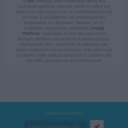
Η
SKIL
αποτελεί έναν παγκόσμιο ηγέτη στα
ηλεκτρικά εργαλεία, έχοντας χτίσει τη φήμη της
πάνω στην καινοτομία και την ανθεκτικότητα από
το 1924. Συνδυάζοντας την επαγγελματική
κληρονομιά του θρυλικού "Skilsaw" με τις
σύγχρονες τεχνολογίες μπαταρίας
Energy
Platform
, προσφέρει λύσεις που εγγυώνται
δύναμη, απόδοση και απόλυτη ευκολία χρήσης.
Επιλέγοντας SKIL, επενδύετε σε εργαλεία που
έχουν σχεδιαστεί για να αντέχουν στον χρόνο και
να κάνουν κάθε απαιτητικό project ή εργασία DIY
πιο απλή, γρήγορη και αποτελεσματική.
Ενημερωτικό δελτίο