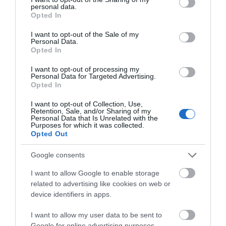
personal data.
grant or deny consent to Google and its third-party tags to
Opted In
use your data for below specified purposes in below Google
consent section.
I want to opt-out of the Sale of my
Personal Data.
Opted In
Skil 0630 CA
Μπορντουροψάλιδο
I want to opt-out of processing my
Personal Data for Targeted Advertising.
Μπαταρίας 20V με
59,00 €
Opted In
Μήκος Λάμας 20cm Solo
I want to opt-out of Collection, Use,
Retention, Sale, and/or Sharing of my
Personal Data that Is Unrelated with the
ΑΓΟΡΑ
Purposes for which it was collected.
Opted Out
Google consents
ΜΑΖΙ ΜΕ ΑΥΤΟ, ΟΙ ΠΕΡΙΣΣΟΤΕΡΟΙ ΑΓΟΡΑΣΑΝ:
I want to allow Google to enable storage
related to advertising like cookies on web or
device identifiers in apps.
I want to allow my user data to be sent to
Google for online advertising purposes.