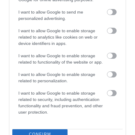
I want to allow Google to send me
personalized advertising.
I want to allow Google to enable storage
related to analytics like cookies on web or
device identifiers in apps.
Skil Μπαταρία &
Skil Μπαταρία &
ταχυφορτιστής 20V 4.0A
φορτιστής 20V 2.5Ah
I want to allow Google to enable storage
3111
3110
80,00 €
50,00 €
related to functionality of the website or app.
I want to allow Google to enable storage
related to personalization.
ΑΓΟΡΑ
ΑΓΟΡΑ
I want to allow Google to enable storage
related to security, including authentication
functionality and fraud prevention, and other
user protection.
CONFIRM