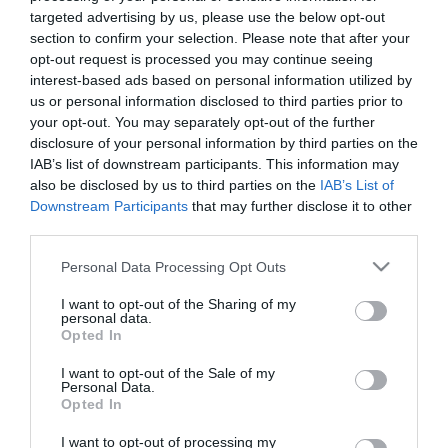
targeted advertising by us, please use the below opt-out
section to confirm your selection. Please note that after your
Διαθέσιμο από 4 έως 10 ημέρες
opt-out request is processed you may continue seeing
interest-based ads based on personal information utilized by
us or personal information disclosed to third parties prior to
ΚΩΔΙΚΟΣ:
3302S0.0.75
your opt-out. You may separately opt-out of the further
disclosure of your personal information by third parties on the
IAB’s list of downstream participants. This information may
also be disclosed by us to third parties on the
IAB’s List of
Downstream Participants
that may further disclose it to other
third parties.
Please note that this website/app uses one or more Google
Personal Data Processing Opt Outs
services and may gather and store information including but
not limited to your visit or usage behaviour. You may click to
I want to opt-out of the Sharing of my
personal data.
grant or deny consent to Google and its third-party tags to
Opted In
use your data for below specified purposes in below Google
consent section.
I want to opt-out of the Sale of my
Personal Data.
Opted In
I want to opt-out of processing my