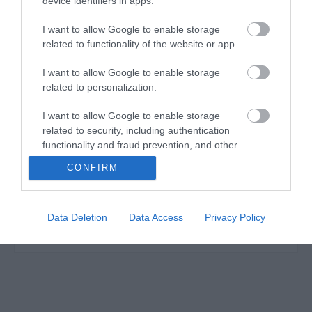
device identifiers in apps.
I want to allow Google to enable storage
related to functionality of the website or app.
I want to allow Google to enable storage
related to personalization.
Η επίλυση των προκλήσεων είναι η ίδια η βάση του ποιοι
είναι. Εξάλλου, στην αρχή, ο ιδρυτής τους, ο πλοίαρχος
I want to allow Google to enable storage
Robert Fergusson, δεν ενδιαφέρεται ιδιαίτερα για τη βαφή.
related to security, including authentication
Απλά ήθελε να κρατήσει το σκάφος του άθικτο. Γι 'αυτό,
functionality and fraud prevention, and other
όταν διαπίστωσε ότι μια τυχαία εκτόξευση ιχθυελαίου είχε
user protection.
σταματήσει την αδιάκοπη εξάπλωση διάβρωσης στο
CONFIRM
σκουριασμένο μεταλλικό κατάστρωμα του, το αναγνώρισε
αμέσως και αυτό ήταν: Μια πολύτιμη λύση.
Το ίδιο πάθος που οδήγησε τον καπετάνιο της
RustOleum
να περάσει τα επόμενα χρόνια δημιουργώντας
Data Deletion
Data Access
Privacy Policy
το πρώτο σκουριασμένο προληπτικό χρώμα του κόσμου
τους οδηγεί ακόμα και σήμερα.