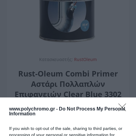
Κατασκευαστής:
RustOleum
Rust-Oleum Combi Primer
Αστάρι Πολλαπλών
Επιφανειών Clear Blue 3302
750ml
www.polychromo.gr -
Do Not Process My Personal
Information
23,10 €
If you wish to opt-out of the sale, sharing to third parties, or
processing of your personal or sensitive information for