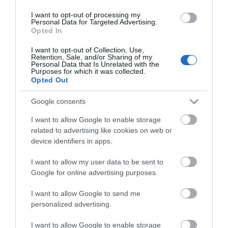
I want to opt-out of processing my
Personal Data for Targeted Advertising.
Opted In
Αυτό το προϊόν έχει εξαντληθεί
I want to opt-out of Collection, Use,
Retention, Sale, and/or Sharing of my
Personal Data that Is Unrelated with the
ΠΕΡΙΓΡΑΦΉ
Purposes for which it was collected.
Opted Out
ΧΑΡΑΚΤΗΡΙΣΤΙΚΆ
Google consents
ΚΌΣΤΟΣ ΜΕΤΑΦΟΡΙΚΏΝ
I want to allow Google to enable storage
related to advertising like cookies on web or
ΕΠΙΚΟΙΝΩΝΊΑ
device identifiers in apps.
I want to allow my user data to be sent to
Είναι αναμεικτική, που σημαίνει ότι έχει έναν μόνο
Google for online advertising purposes.
μηχανισμό μίξης για να επιτύχετε εύκολα την
επιθυμητή θερμοκρασία του νερού, κάτι που την
I want to allow Google to send me
καθιστά εύκολη και πρακτική στη χρήση.
personalized advertising.
I want to allow Google to enable storage