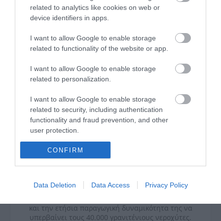
related to analytics like cookies on web or
device identifiers in apps.
I want to allow Google to enable storage
related to functionality of the website or app.
I want to allow Google to enable storage
related to personalization.
Η
Πυραμίς Μεταλλουργία ΑΕ
σήμερα,
συγκαταλέγεται ανάμεσα στις μεγαλύτερες
I want to allow Google to enable storage
εταιρείες παραγωγής ανοξείδωτων νεροχυτών
related to security, including authentication
παγκοσμίως, με δυναμικότητα άνω των 1,500,000
functionality and fraud prevention, and other
τεμαχίων ετησίως, με έντονη εξαγωγική
user protection.
δραστηριότητα που καλύπτει το 97% της
συνολικής παραγωγής της.
CONFIRM
Βασιζόμενη στο όραμα και την πολυετή της
εμπειρία, η
Pyramis
πρόσθεσε στην παραγωγική
της δυναμική, ένα νέο εργοστάσιο γρανιτένιων
νεροχυτών. Η νέα μονάδα παραγωγής βρίσκεται
Data Deletion
Data Access
Privacy Policy
στην βιομηχανική περιοχή του Κιλκίς, με το αρχικό
ύψος της επένδυσης να ξεπερνάει το 1.000.000€
και την ετήσια παραγωγική δυναμικότητα της να
υπερβαίνει τους 40.000 γρανιτένιους νεροχύτες.