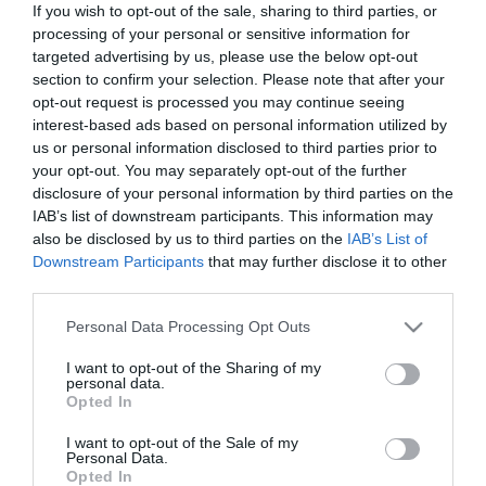
If you wish to opt-out of the sale, sharing to third parties, or
απευθείας στον νεροχύτη. Σε περίπτωση που η
processing of your personal or sensitive information for
τοποθέτηση γίνει στον πάγκο, αυτός πρέπει να είναι
targeted advertising by us, please use the below opt-out
από σκληρά υλικά για να αποφεύγονται οι φθορές, σε
section to confirm your selection. Please note that after your
opt-out request is processed you may continue seeing
διαφορετική περίπτωση η τοποθέτηση πρέπει να
interest-based ads based on personal information utilized by
γίνεται στον νεροχύτη. Απαιτείται μόνο μία οπή για
us or personal information disclosed to third parties prior to
την εγκατάσταση της.
your opt-out. You may separately opt-out of the further
disclosure of your personal information by third parties on the
IAB’s list of downstream participants. This information may
also be disclosed by us to third parties on the
IAB’s List of
Downstream Participants
that may further disclose it to other
third parties.
Please note that this website/app uses one or more Google
Personal Data Processing Opt Outs
services and may gather and store information including but
not limited to your visit or usage behaviour. You may click to
I want to opt-out of the Sharing of my
personal data.
grant or deny consent to Google and its third-party tags to
Opted In
use your data for below specified purposes in below Google
consent section.
I want to opt-out of the Sale of my
Personal Data.
Opted In