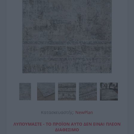
Κατασκευαστής:
NewPlan
ΛΥΠΟΎΜΑΣΤΕ - ΤΟ ΠΡΟΪΌΝ ΑΥΤΌ ΔΕΝ ΕΊΝΑΙ ΠΛΈΟΝ
ΔΙΑΘΈΣΙΜΟ