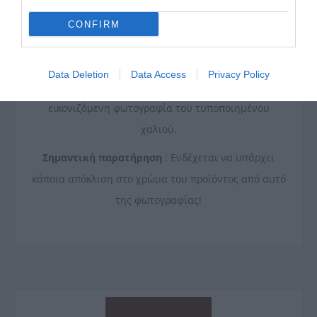
*ΠΡΟΣΟΧΗ!
CONFIRM
Στις επιθυµητές διαστάσεις η κοπή γίνεται σε τυχαίο
σηµείο και το τελικό σχέδιο και οι αναλογίες αυτού
Data Deletion
Data Access
Privacy Policy
ενδέχεται να διαφέρουν σηµαντικά απο την
εικονιζόµενη φωτογραφία του τυποποιηµένου
χαλιού.
Σημαντική παρατήρηση
: Ενδέχεται να υπάρχει
κάποια απόκλιση στο χρώμα του προϊόντος από αυτό
της φωτογραφίας!