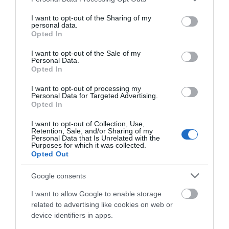
ΕΠΙΚΟΙΝΩΝΊΑ
services and may gather and store information including but
not limited to your visit or usage behaviour. You may click to
I want to opt-out of the Sharing of my
personal data.
grant or deny consent to Google and its third-party tags to
Opted In
use your data for below specified purposes in below Google
Αίσθηση πολυτέλειας και ανανέωσης.
consent section.
I want to opt-out of the Sale of my
Personal Data.
Opted In
Μια επιλογή που συνδυάζει μοναδικά τη ζεστασιά με
την κομψότητα.
I want to opt-out of processing my
Personal Data for Targeted Advertising.
Opted In
Το χαλί
Sand
δημιουργεί έναν ατμοσφαιρικό και
I want to opt-out of Collection, Use,
Retention, Sale, and/or Sharing of my
καλαίσθητο χώρο που εκπέμπει ηρεμία και γαλήνη.
Personal Data that Is Unrelated with the
Purposes for which it was collected.
Opted Out
Οι προσεκτικά επιλεγμένες αποχρώσεις του και η
Google consents
ευελιξία των διαστάσεων του ταιριάζουν τέλεια με
I want to allow Google to enable storage
κάθε στυλ διακόσμησης. Κατασκευασμένο από
related to advertising like cookies on web or
οικολογικά υλικά υψηλής ποιότητας, το χαλί αυτό
device identifiers in apps.
υπόσχεται ανθεκτικότητα και διαχρονική ομορφιά.