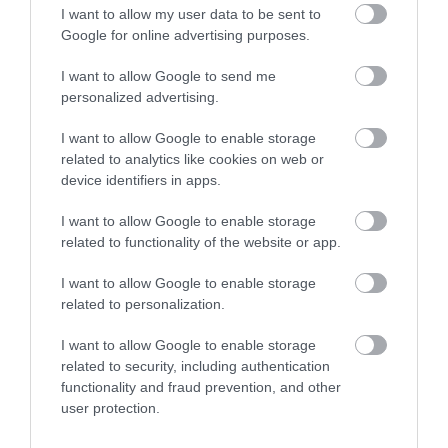
I want to allow my user data to be sent to
Google for online advertising purposes.
Δώστε στο σπίτι σας έναν νέο αέρα ανανέωσης και
I want to allow Google to send me
φινέτσας με το χαλί
Sand
, την ιδανική επιλογή για να
personalized advertising.
προσθέσετε ζεστασιά, στυλ και χαρακτήρα σε κάθε
I want to allow Google to enable storage
χώρο. Επιλέξτε το για ένα άγγιγμα φυσικής ομορφιάς
related to analytics like cookies on web or
και σύγχρονης αισθητικής που θα εντυπωσιάσει.
device identifiers in apps.
I want to allow Google to enable storage
Τεχνικά Χαρακτηριστικά:
related to functionality of the website or app.
I want to allow Google to enable storage
related to personalization.
•Χαλί Μηχανοποίητο 60 % PP, 40% PES shrink
I want to allow Google to enable storage
•Ύψος Πέλους: 10mm (+/-5%)
related to security, including authentication
•Πυκνότητα : 532.000κόµποι/m² (+/-5%)
functionality and fraud prevention, and other
user protection.
2
•Συνολικό βάρος: 2.050gr/m
(+/-5%)