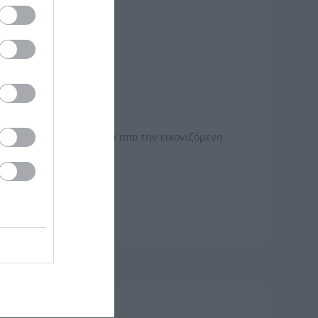
ι να διαφέρουν σηµαντικά απο την εικονιζόµενη
ίας!