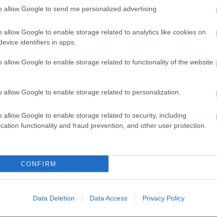
to allow Google to send me personalized advertising.
o allow Google to enable storage related to analytics like cookies on
evice identifiers in apps.
o allow Google to enable storage related to functionality of the website
o allow Google to enable storage related to personalization.
αίο σηµείο και το τελικό σχέδιο και οι αναλογίες αυτού ενδέχετα
o allow Google to enable storage related to security, including
cation functionality and fraud prevention, and other user protection.
κάποια απόκλιση στο χρώμα του προϊόντος από αυτό της φωτογραφ
CONFIRM
Data Deletion
Data Access
Privacy Policy