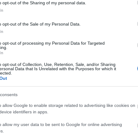
o opt-out of the Sharing of my personal data.
In
 με την κομψότητα.
o opt-out of the Sale of my Personal Data.
In
αλαίσθητο χώρο που εκπέμπει ηρεμία και γαλήνη.
to opt-out of processing my Personal Data for Targeted
ing.
In
 ευελιξία των διαστάσεων του ταιριάζουν τέλεια με κάθε στυλ δι
o opt-out of Collection, Use, Retention, Sale, and/or Sharing
τικότητα και διαχρονική ομορφιά.
ersonal Data that Is Unrelated with the Purposes for which it
lected.
Out
ι φινέτσας με το χαλί
Sand
, την ιδανική επιλογή για να προσθέσε
ι σύγχρονης αισθητικής που θα εντυπωσιάσει.
consents
o allow Google to enable storage related to advertising like cookies on
evice identifiers in apps.
o allow my user data to be sent to Google for online advertising
s.