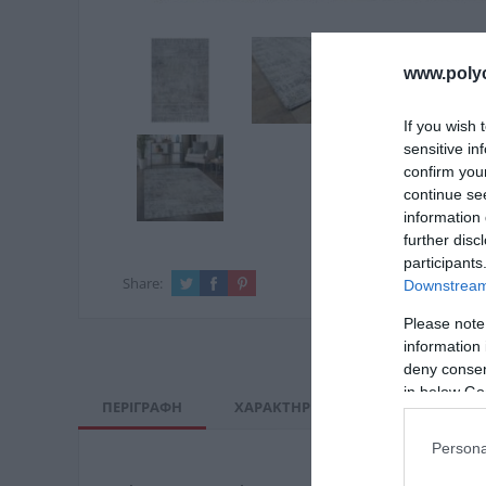
www.poly
If you wish 
sensitive in
confirm you
continue se
information 
further disc
participants
Share:
Downstream 
Please note
information 
deny consent
in below Go
ΠΕΡΙΓΡΑΦΉ
ΧΑΡΑΚΤΗΡΙΣΤΙΚΆ
ΚΌΣΤΟΣ Μ
Persona