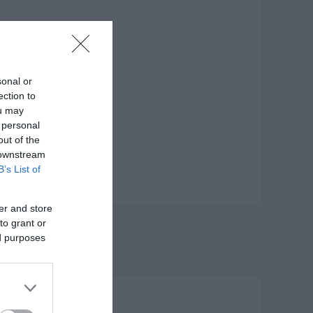
sonal or
ection to
ou may
 personal
out of the
 downstream
B’s List of
er and store
to grant or
ed purposes