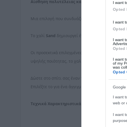
Αίσθηση πολυτέλειας και ανανέωσης.
I want t
Opted 
Μια επιλογή που συνδυάζει μοναδικά τη ζεστασιά
I want t
Opted 
Το χαλί
Sand
δημιουργεί έναν ατμοσφαιρικό και κ
I want 
Advertis
Opted 
Οι προσεκτικά επιλεγμένες αποχρώσεις του και η
I want t
υψηλής ποιότητας, το χαλί αυτό υπόσχεται ανθεκ
of my P
was col
Opted 
Δώστε στο σπίτι σας έναν νέο αέρα ανανέωσης κα
Επιλέξτε το για ένα άγγιγμα φυσικής ομορφιάς κα
Google 
I want t
web or d
Τεχνικά Χαρακτηριστικά:
I want t
purpose