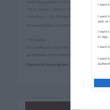
•Χαλί Μηχανοποίητο 60 % PP, 40% PES shrink
I want 
•Ύψος Πέλους: 10mm (+/-5%)
•Πυκνότητα : 532.000κόµποι/m² (+/-5%)
I want t
web or d
2
•Συνολικό βάρος: 2.050gr/m
(+/-5%)
I want t
or app.
*ΠΡΟΣΟΧΗ!
I want t
Στις επιθυµητές διαστάσεις η κοπή γίνεται σε τυχ
φωτογραφία του τυποποιηµένου χαλιού.
I want t
authenti
Σημαντική παρατήρηση
: Ενδέχεται να υπάρχει 