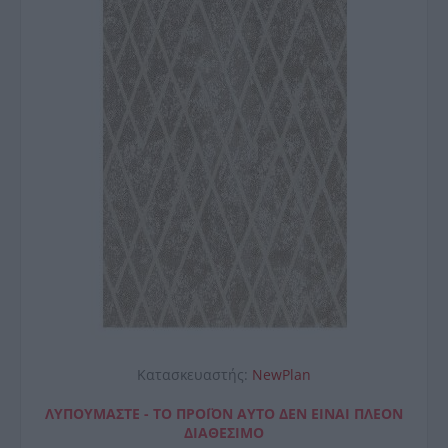
Κατασκευαστής:
NewPlan
ΛΥΠΟΎΜΑΣΤΕ - ΤΟ ΠΡΟΪΌΝ ΑΥΤΌ ΔΕΝ ΕΊΝΑΙ ΠΛΈΟΝ
ΔΙΑΘΈΣΙΜΟ