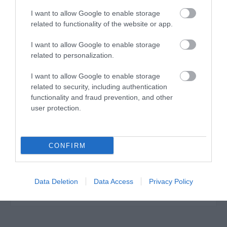
I want to allow Google to enable storage
Τεχνικά Χαρακτηριστικά:
related to functionality of the website or app.
•Χαλί Μηχανοποίητο 100% Polyester
I want to allow Google to enable storage
•Ύψος Πέλους: 18mm (+/-5%)
related to personalization.
•Πυκνότητα : 179.200 κόµποι/m² (+/-5%)
2
•Συνολικό βάρος: 1.850gr/m
(+/-5%)
I want to allow Google to enable storage
related to security, including authentication
Σημαντική παρατήρηση
: Ενδέχεται να υπάρχει
functionality and fraud prevention, and other
κάποια απόκλιση στο χρώμα του προϊόντος από αυτό
της φωτογραφίας!
user protection.
Το χρώμα του νήματος που χρησιμοποιείται για το
ρέλιασμα της μοκέτας ενδέχεται να είναι διαφορετικό
CONFIRM
από αυτό της φωτογραφίας ανάλογα με την
διαθεσιμότητα.
Data Deletion
Data Access
Privacy Policy