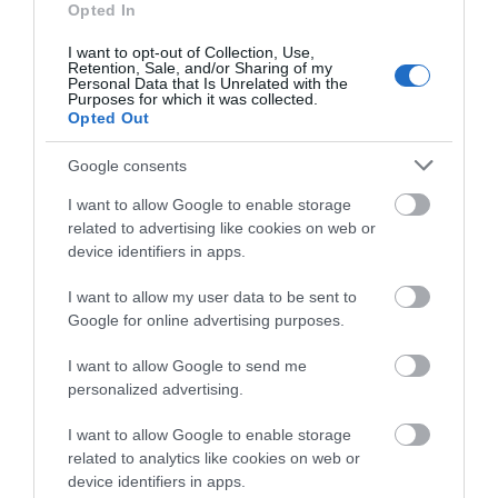
Opted In
Απαλή αίσθηση ζεστασιάς.
I want to opt-out of Collection, Use,
Retention, Sale, and/or Sharing of my
Αυτό το ανάγλυφο έργο τέχνης συνδυάζει άψογα τις
Personal Data that Is Unrelated with the
αποχρώσεις του µπεζ, του γκρι, του λευκού και του
Purposes for which it was collected.
Opted Out
καφέ, δηµιουργώντας ένα διαχρονικό και κοµψό
αποτέλεσµα που ταιριάζει σε κάθε χώρο.
Google consents
Με απαλό άγγιγµα και µοντέρνα κρόσια που
προσδίδουν µοναδικό χαρακτήρα, το χαλί Gala
I want to allow Google to enable storage
προσφέρει µια αίσθηση ζεστασιάς και κοµψότητας.
related to advertising like cookies on web or
device identifiers in apps.
Το µεγάλο του πλεονέκτηµα; Μπορεί να κοπεί σε
επιθυµητές διαστάσεις, προσαρµόζοντας το απόλυτα
I want to allow my user data to be sent to
στις ανάγκες σας. Ιδανικό για κάθε δωµάτιο το χαλί
Google for online advertising purposes.
Gala είναι η επιλογή για όσους αναζητούν ποιότητα
και αισθητική αρµονία.
I want to allow Google to send me
personalized advertising.
*ΠΡΟΣΟΧΗ!
Οι αναλογίες αυτού ενδέχεται να διαφέρουν απο την
I want to allow Google to enable storage
εικονιζόµενη φωτογραφία του τυποποιηµένου
related to analytics like cookies on web or
χαλιού.
device identifiers in apps.