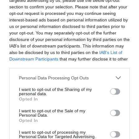
targeted advertising by us, please use the below opt-out
section to confirm your selection. Please note that after your
opt-out request is processed you may continue seeing
interest-based ads based on personal information utilized by
us or personal information disclosed to third parties prior to
your opt-out. You may separately opt-out of the further
disclosure of your personal information by third parties on the
IAB’s list of downstream participants. This information may
also be disclosed by us to third parties on the
IAB’s List of
Downstream Participants
that may further disclose it to other
third parties.
Please note that this website/app uses one or more Google
Personal Data Processing Opt Outs
services and may gather and store information including but
ΠΕΡΙΓΡΑΦΉ
not limited to your visit or usage behaviour. You may click to
I want to opt-out of the Sharing of my
personal data.
grant or deny consent to Google and its third-party tags to
Opted In
ΧΑΡΑΚΤΗΡΙΣΤΙΚΆ
use your data for below specified purposes in below Google
consent section.
I want to opt-out of the Sale of my
Personal Data.
ΚΌΣΤΟΣ ΜΕΤΑΦΟΡΙΚΏΝ
Opted In
ΕΠΙΚΟΙΝΩΝΊΑ
I want to opt-out of processing my
Personal Data for Targeted Advertising.