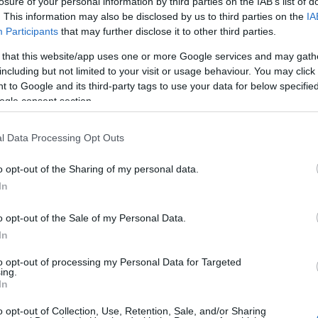
losure of your personal information by third parties on the IAB’s list of
. This information may also be disclosed by us to third parties on the
IA
Participants
that may further disclose it to other third parties.
 that this website/app uses one or more Google services and may gath
including but not limited to your visit or usage behaviour. You may click 
 to Google and its third-party tags to use your data for below specifi
ogle consent section.
l Data Processing Opt Outs
o opt-out of the Sharing of my personal data.
In
o opt-out of the Sale of my Personal Data.
In
to opt-out of processing my Personal Data for Targeted
ΕΤΑΦΟΡΙΚΏΝ
ΕΠΙΚΟΙΝΩΝΊΑ
ing.
In
o opt-out of Collection, Use, Retention, Sale, and/or Sharing