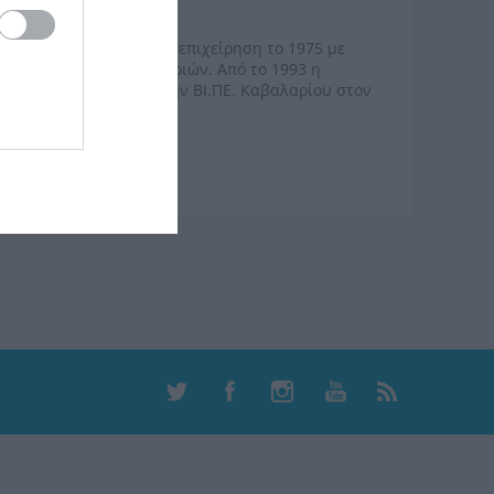
 πορεία της ως ατομική επιχείρηση το 1975 με
, μοκετών και ταπετσαριών. Από το 1993 η
κής έκτασης 2000
m
2 στην ΒΙ.ΠΕ. Καβαλαρίου στον