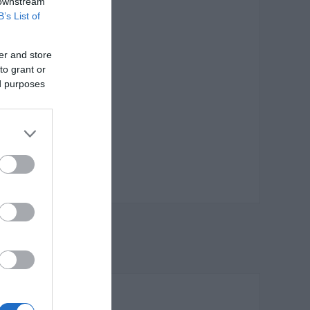
 downstream
B’s List of
er and store
to grant or
ed purposes