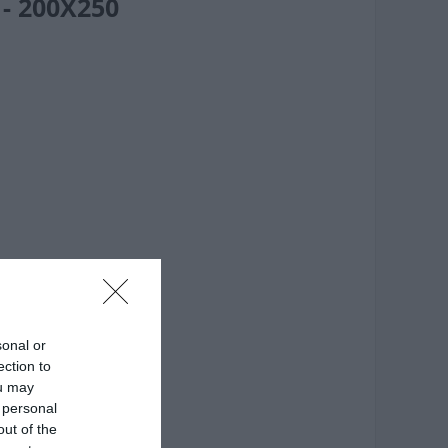
- 200X250
sonal or
ection to
ou may
 personal
out of the