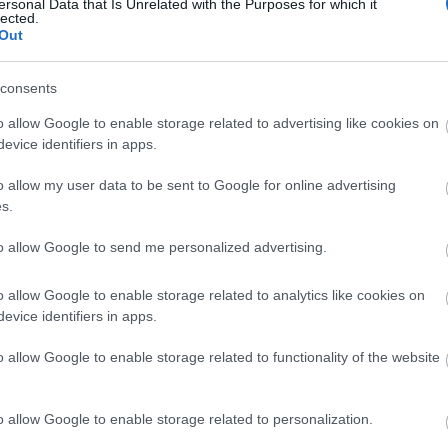
ersonal Data that Is Unrelated with the Purposes for which it
lected.
ικη διάθεση, το παιδικό χαλί Bubbles προσθέτει έναν διασκεδασ
Out
 υλικά υψηλής ποιότητας, εξασφαλίζοντας ανθεκτικότητα και εύκ
διών.
consents
μιουργούν έναν χώρο που θα λατρέψουν τα παιδιά σας! Ιδανικά γι
τασία στο σπίτι σας.
o allow Google to enable storage related to advertising like cookies on
evice identifiers in apps.
o allow my user data to be sent to Google for online advertising
s.
to allow Google to send me personalized advertising.
κάποια απόκλιση στο χρώμα του προϊόντος από αυτό της φωτογραφ
o allow Google to enable storage related to analytics like cookies on
evice identifiers in apps.
o allow Google to enable storage related to functionality of the website
o allow Google to enable storage related to personalization.