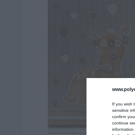
www.poly
If you wish 
sensitive in
confirm you
continue se
information 