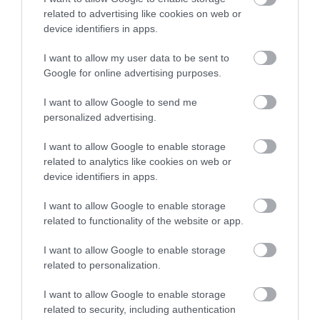
κάτω από τα πόδια.
related to advertising like cookies on web or
device identifiers in apps.
Τεχνικές Προδιαγραφές
I want to allow my user data to be sent to
Google for online advertising purposes.
•Πυκνότητα : 210.000 κόμποι/m² (± 5%)
I want to allow Google to send me
•Συνολικό πάχος : 30mm (±5%)
personalized advertising.
•Συνολικό βάρος : 1550gr/m² (± 5%)
I want to allow Google to enable storage
related to analytics like cookies on web or
Σημαντική παρατήρηση
: Ενδέχεται να υπάρχει
device identifiers in apps.
κάποια απόκλιση στο χρώμα του προϊόντος από αυτό
της φωτογραφίας!
I want to allow Google to enable storage
Το χρώμα του νήματος που χρησιμοποιείται για το
related to functionality of the website or app.
ρέλιασμα της μοκέτας ενδέχεται να είναι διαφορετικό
από αυτό της φωτογραφίας ανάλογα με την
I want to allow Google to enable storage
διαθεσιμότητα.
related to personalization.
I want to allow Google to enable storage
related to security, including authentication