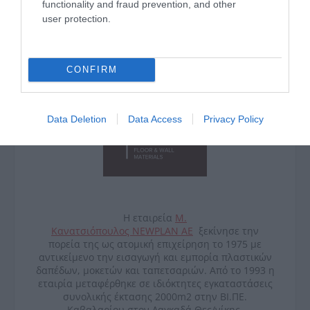
functionality and fraud prevention, and other
user protection.
CONFIRM
Data Deletion
Data Access
Privacy Policy
Η εταιρεία
Μ.
Κανατσιόπουλος
NEWPLAN
ΑΕ
ξεκίνησε την
πορεία της ως ατομική επιχείρηση το 1975 με
αντικείμενο την εισαγωγή και εμπορία πλαστικών
δαπέδων, μοκετών και ταπετσαριών. Από το 1993 η
εταιρία μεταφέρθηκε σε ιδιόκτητες εγκαταστάσεις
συνολικής έκτασης 2000
m
2 στην ΒΙ.ΠΕ.
Καβαλαρίου στον Λαγκαδά Θες/νίκης.