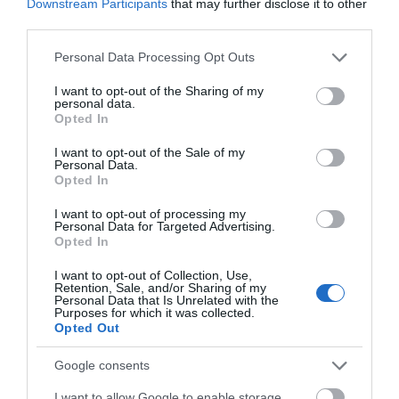
Downstream Participants
that may further disclose it to other
third parties.
Please note that this website/app uses one or more Google
Personal Data Processing Opt Outs
services and may gather and store information including but
not limited to your visit or usage behaviour. You may click to
I want to opt-out of the Sharing of my
personal data.
ΠΕΡΙΓΡΑΦΉ
grant or deny consent to Google and its third-party tags to
Opted In
use your data for below specified purposes in below Google
consent section.
ΧΑΡΑΚΤΗΡΙΣΤΙΚΆ
I want to opt-out of the Sale of my
Personal Data.
Opted In
ΚΌΣΤΟΣ ΜΕΤΑΦΟΡΙΚΏΝ
I want to opt-out of processing my
Personal Data for Targeted Advertising.
ΕΠΙΚΟΙΝΩΝΊΑ
Opted In
I want to opt-out of Collection, Use,
Απόλυτος Συνδυασμός Άνεσης και Κομψότητας
Retention, Sale, and/or Sharing of my
Personal Data that Is Unrelated with the
Purposes for which it was collected.
Opted Out
Η υφαντή μοκέτα
Jasmine
συνδυάζει την υψηλή
αισθητική με την οικονομία δημιουργώντας έναν
Google consents
ζεστό και άνετο χώρο που αποπνέει κομψότητα
προσφέροντας μοναδική υφή και απαλή αίσθηση
I want to allow Google to enable storage