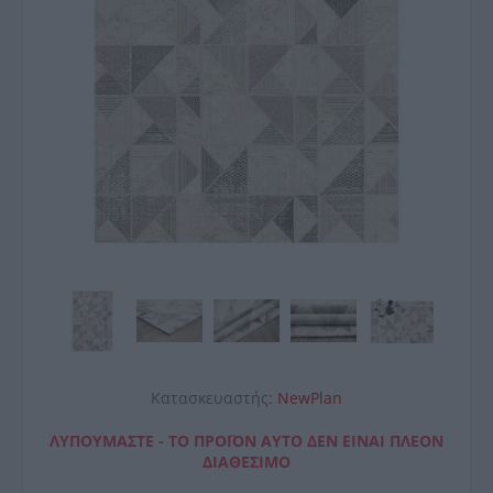
Κατασκευαστής:
NewPlan
ΛΥΠΟΎΜΑΣΤΕ - ΤΟ ΠΡΟΪΌΝ ΑΥΤΌ ΔΕΝ ΕΊΝΑΙ ΠΛΈΟΝ
ΔΙΑΘΈΣΙΜΟ