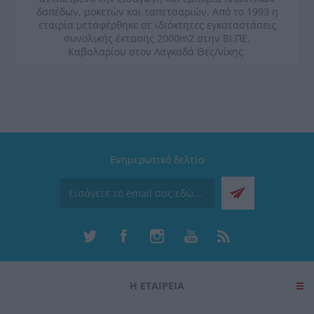
δαπέδων, μοκετών και ταπετσαριών. Από το 1993 η
εταιρία μεταφέρθηκε σε ιδιόκτητες εγκαταστάσεις
συνολικής έκτασης 2000
m
2 στην ΒΙ.ΠΕ.
Καβαλαρίου στον Λαγκαδά Θες/νίκης.
Ενημερωτικό δελτίο
Η ΕΤΑΙΡΕΙΑ