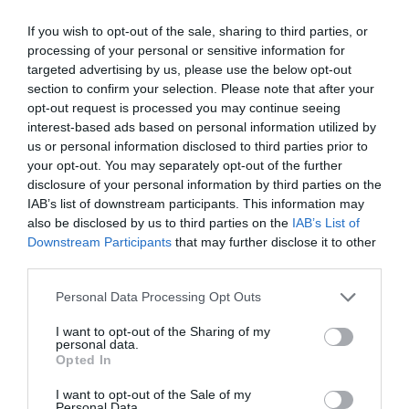
If you wish to opt-out of the sale, sharing to third parties, or
processing of your personal or sensitive information for
targeted advertising by us, please use the below opt-out
section to confirm your selection. Please note that after your
opt-out request is processed you may continue seeing
interest-based ads based on personal information utilized by
us or personal information disclosed to third parties prior to
your opt-out. You may separately opt-out of the further
disclosure of your personal information by third parties on the
IAB’s list of downstream participants. This information may
also be disclosed by us to third parties on the
IAB’s List of
Downstream Participants
that may further disclose it to other
2
Συνολική τιμή:
0 €
Tετραγωνικά μέτρα:
0m
third parties.
Please note that this website/app uses one or more Google
Personal Data Processing Opt Outs
services and may gather and store information including but
not limited to your visit or usage behaviour. You may click to
I want to opt-out of the Sharing of my
personal data.
grant or deny consent to Google and its third-party tags to
Opted In
use your data for below specified purposes in below Google
consent section.
I want to opt-out of the Sale of my
ΠΕΡΙΓΡΑΦΉ
Personal Data.