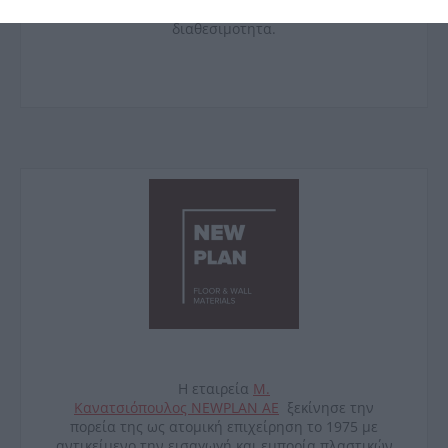
απο αυτο της φωτογραφιας αναλογα με την
διαθεσιμοτητα.
Η εταιρεία
Μ.
Κανατσιόπουλος
NEWPLAN
ΑΕ
ξεκίνησε την
πορεία της ως ατομική επιχείρηση το 1975 με
αντικείμενο την εισαγωγή και εμπορία πλαστικών