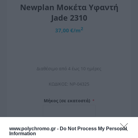
Newplan Μοκέτα Υφαντή
Jade 2310
2
37,00 €/m
Διαθέσιμο από 4 έως 10 ημέρες
ΚΩΔΙΚΟΣ:
NP-04325
Μήκος (σε εκατοστά)
*
Πλάτος (σε εκατοστά)
www.polychromo.gr -
Do Not Process My Personal
Information