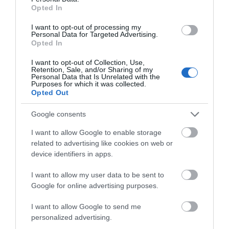
Opted In
ΧΑΡΑΚΤΗΡΙΣΤΙΚΆ
I want to opt-out of processing my
Personal Data for Targeted Advertising.
Opted In
ΚΌΣΤΟΣ ΜΕΤΑΦΟΡΙΚΏΝ
I want to opt-out of Collection, Use,
Retention, Sale, and/or Sharing of my
ΕΠΙΚΟΙΝΩΝΊΑ
Personal Data that Is Unrelated with the
Purposes for which it was collected.
Opted Out
Μια πινελιά πολυτέλειας στο σπίτι σας
Google consents
Τα μοντέρνα γεωμετρικά σχέδια του χαλιού Jade,
προσφέρουν μια μοναδική αίσθηση κίνησης και
I want to allow Google to enable storage
ζωντάνιας, ενώ οι ουδέτερες αποχρώσεις του δένουν
related to advertising like cookies on web or
αρμονικά με κάθε διακόσμηση. Με γυαλιστερό νήμα
device identifiers in apps.
που αιχμαλωτίζει το φως και αναδεικνύει τα
μοντέρνα του σχέδια καθιστά το χαλί Jade ένα
I want to allow my user data to be sent to
αληθινό έργο τέχνης για το δάπεδο σας
Google for online advertising purposes.
Η πυκνή πλέξη του εξασφαλίζει αντοχή και
I want to allow Google to send me
πολυτέλεια, ενώ η ευελιξία των custom διαστάσεων
personalized advertising.
το καθιστά ιδανικό για τραπεζαρίες, σαλόνια και
κρεβατοκάμαρες.