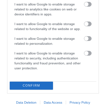
I want to allow Google to enable storage
*ΠΡΟΣΟΧΗ!
related to analytics like cookies on web or
Στις επιθυµητές διαστάσεις η κοπή γίνεται σε τυχαίο
device identifiers in apps.
σηµείο και το τελικό σχέδιο και οι αναλογίες αυτού
ενδέχεται να διαφέρουν σηµαντικά απο την
I want to allow Google to enable storage
εικονιζόµενη φωτογραφία του τυποποιηµένου
related to functionality of the website or app.
χαλιού.
I want to allow Google to enable storage
related to personalization.
Τεχνικά Χαρακτηριστικά:
I want to allow Google to enable storage
•Χαλί Μηχανοποίητο 70% PP 30% PES shrink
•Ύψος Πέλους: 11mm (+/-5%)
related to security, including authentication
•Πυκνότητα : 400.000 κόµποι/m² (+/-5%)
functionality and fraud prevention, and other
2
•Συνολικό βάρος: 2.350gr/m
(+/-5%)
user protection.
Σημαντικη παρατηρηση
:Ενδεχεται να υπαρχει
καποια αποκλιση στο χρωμα του προιοντος απο αυτο
CONFIRM
της φωτογραφιας!
Το χρωμα του νηματος που χρησιμοποιειται για το
Data Deletion
Data Access
Privacy Policy
ρελιασμα της μοκετας ενδεχεται να ειναι διαφορετικο