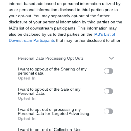
interest-based ads based on personal information utilized by
us or personal information disclosed to third parties prior to
your opt-out. You may separately opt-out of the further
disclosure of your personal information by third parties on the
IAB’s list of downstream participants. This information may
also be disclosed by us to third parties on the
IAB’s List of
Downstream Participants
that may further disclose it to other
third parties.
Please note that this website/app uses one or more Google
Personal Data Processing Opt Outs
services and may gather and store information including but
not limited to your visit or usage behaviour. You may click to
I want to opt-out of the Sharing of my
personal data.
Intomap R Fast
Mapei Τσιμεντοκονίαμα
grant or deny consent to Google and its third-party tags to
Opted In
Επισκευαστικός Σοβάς
Ενός Συστατικού
use your data for below specified purposes in below Google
Λευκός 25kg
Mapetherm AR1 GG
10,50 €
13,90 €
consent section.
I want to opt-out of the Sale of my
Λευκό 25kg
Personal Data.
Opted In
I want to opt-out of processing my
ΑΓΟΡΑ
ΑΓΟΡΑ
Personal Data for Targeted Advertising.
Opted In
I want to opt-out of Collection, Use,