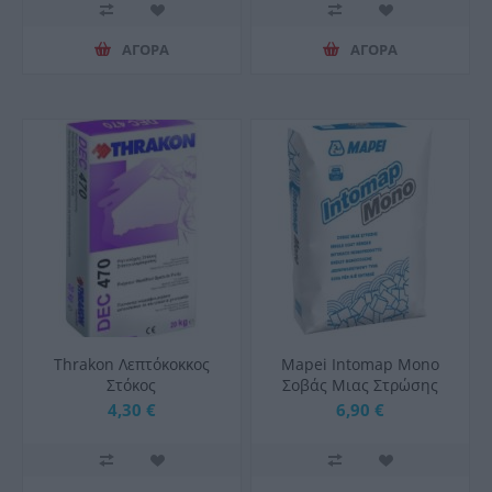
ΑΓΟΡΑ
ΑΓΟΡΑ
Thrakon Λεπτόκοκκος
Mapei Intomap Mono
Στόκος
Σοβάς Μιας Στρώσης
Σπατουλαρίσματος
25Kg
4,30 €
6,90 €
DEC470 Παρετίνη 5kg