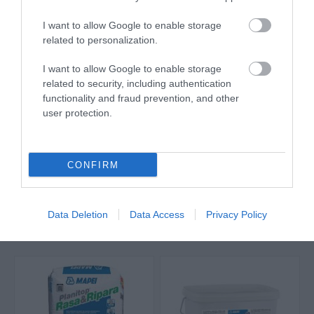
I want to allow Google to enable storage
related to personalization.
I want to allow Google to enable storage
related to security, including authentication
functionality and fraud prevention, and other
user protection.
Mapei ULTRAPLAN ECO
Mapei Keraflex Maxi S1
20 Αυτοεπιπεδούμενο
Κόλλα Πλακιδίων Λευκή
Υλικό Εξομάλυνσης,
23kg
17,40 €
17,50 €
Υπερταχείας Ξήρανσης
CONFIRM
Γκρι 23kg
ΑΓΟΡΑ
ΑΓΟΡΑ
Data Deletion
Data Access
Privacy Policy