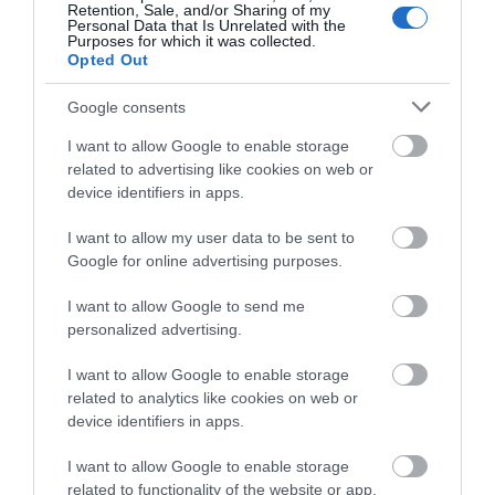
Retention, Sale, and/or Sharing of my
Personal Data that Is Unrelated with the
Purposes for which it was collected.
Opted Out
Google consents
I want to allow Google to enable storage
related to advertising like cookies on web or
device identifiers in apps.
I want to allow my user data to be sent to
Mapei Kerastile G3 S1
Ultralite Flex S1 White
Κόλλα Πλακιδίων Λευκή
Ελαφροβαρύς Κόλλα
Google for online advertising purposes.
25kg
Πλακιδίων C2TES1 15kg
14,90 €
16,50 €
I want to allow Google to send me
personalized advertising.
I want to allow Google to enable storage
ΑΓΟΡΑ
ΑΓΟΡΑ
related to analytics like cookies on web or
device identifiers in apps.
I want to allow Google to enable storage
related to functionality of the website or app.