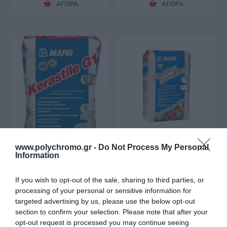
ΑΓΟΡΑ
ΑΓΟΡΑ
www.polychromo.gr -
Do Not Process My Personal
Mapei Kerastile G1 C1
Mapei Planitop Extra
Information
Κόλλα Πλακιδίων Λευκή
Fino Στόκος
25kg
Σπατουλαρίσματος
7,90 €
8,50 €
Λευκό 25kg
If you wish to opt-out of the sale, sharing to third parties, or
processing of your personal or sensitive information for
targeted advertising by us, please use the below opt-out
ΑΓΟΡΑ
ΑΓΟΡΑ
section to confirm your selection. Please note that after your
opt-out request is processed you may continue seeing