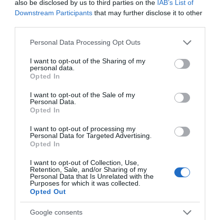
also be disclosed by us to third parties on the
IAB’s List of
δεσμεύεται ότι παραδίδει τα εμπορεύματα σε άρτια
Downstream Participants
that may further disclose it to other
και τέλεια κατάσταση στις εκάστοτε μεταφορικές
third parties.
εταιρείες και δεν φέρει απολύτως καμίας ευθύνη για
Please note that this website/app uses one or more Google
Personal Data Processing Opt Outs
τυχόν φθορά, παραποίηση ή καταστροφή που
services and may gather and store information including but
not limited to your visit or usage behaviour. You may click to
I want to opt-out of the Sharing of my
προκλήθηκε κατά την μεταφορά τους. Τα
personal data.
grant or deny consent to Google and its third-party tags to
Opted In
εμπορεύματα, ασφαλίζονται από την εταιρεία, μόνο
use your data for below specified purposes in below Google
consent section.
ύστερα από γραπτή εντολή του αγοραστή, με χρέωση
I want to opt-out of the Sale of my
Personal Data.
του.
Opted In
Παρακαλούμε, ελέγξτε το κόστος των μεταφορικών
I want to opt-out of processing my
Personal Data for Targeted Advertising.
πριν την ολοκλήρωση της παραγγελίας σας. Σε κάθε
Opted In
περίπτωση, μπορείτε να επικοινωνήσετε μαζί μας για
I want to opt-out of Collection, Use,
Retention, Sale, and/or Sharing of my
περισσότερες πληροφορίες ή για επανέλεγχο της
Personal Data that Is Unrelated with the
Purposes for which it was collected.
χρέωσης στην παραγγελία σας
Opted Out
Google consents