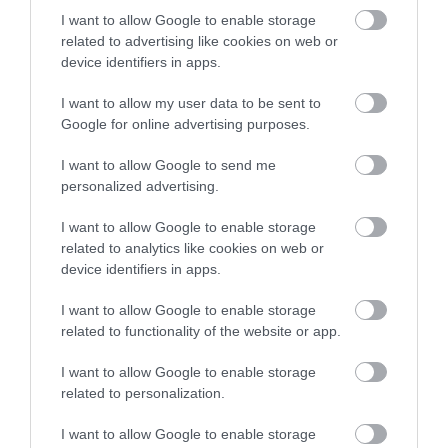
Επιστροφή – Αντικατάσταση Προϊόντων:
I want to allow Google to enable storage
related to advertising like cookies on web or
Έχετε το δικαίωμα να επιστρέψετε τα προϊόντα που
device identifiers in apps.
αγοράσατε ή/και να ζητήσετε την αντικατάστασή
I want to allow my user data to be sent to
τους, εντός δεκατεσσάρων (14) ημερολογιακών
Google for online advertising purposes.
ημερών, είτε επειδή αντιμετωπίσατε κάποιο
I want to allow Google to send me
πρόβλημα σε κάποιο προϊόν, είτε επειδή αλλάξατε
personalized advertising.
γνώμη. Σε όλες τις περιπτώσεις στις οποίες με
I want to allow Google to enable storage
αποδεδειγμένη υπαιτιότητα του Polychromo: α)
related to analytics like cookies on web or
πωλήθηκαν λανθασμένα προϊόντα, β) ή προϊόντα
device identifiers in apps.
ελαττωματικής ποιότητας. Θα πρέπει τα προϊόντα να
I want to allow Google to enable storage
μην έχουν χρησιμοποιηθεί, να βρίσκονται στην
related to functionality of the website or app.
κατάσταση που παραλήφθηκαν, πλήρη και χωρίς
I want to allow Google to enable storage
φθορές, η συσκευασία τους να είναι αυτή που
related to personalization.
κανονικά τα συνοδεύει και να είναι σε άριστη
I want to allow Google to enable storage
κατάσταση, μαζί με όλα τα έγγραφα τα οποία τα