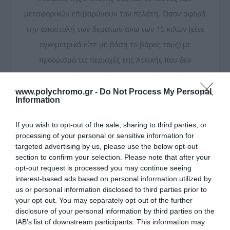
μεταφορικών επιβαρύνουν τον πελάτη. Όσον αφορά
την αποστολή των δεμάτων άνω των 15 κιλών (είτε
ογκομετρικά είτε με βάση το βάρος τους) με
προορισμό τις περιοχές της Αττικής που δεν
εξυπηρετεί η εταιρεία μας, θα πρέπει να έχει
προεξοφληθεί το κόστος της παραγγελίας και των
www.polychromo.gr -
Do Not Process My Personal
Information
μεταφορικών είτε μέσω πιστωτικής κάρτας είτε μέσω
τραπεζικού λογαριασμού. Οι αποστολές με
If you wish to opt-out of the sale, sharing to third parties, or
processing of your personal or sensitive information for
μεταφορική εταιρεία εντός Αττικής,
targeted advertising by us, please use the below opt-out
πραγματοποιούνται από την
ΜΕΤ.ΜΠΑ Α.Ε.
και το
section to confirm your selection. Please note that after your
κόστος για κάθε δέμα ξεκινάει απο 6€ + Φ.Π.Α
opt-out request is processed you may continue seeing
interest-based ads based on personal information utilized by
Και στις δύο περιπτώσεις, τα εμπορεύματα
us or personal information disclosed to third parties prior to
your opt-out. You may separately opt-out of the further
ταξιδεύουν για λογαριασμό, με κίνδυνο και με
disclosure of your personal information by third parties on the
αποκλειστική ευθύνη του αγοραστή. Το Πολύχρωμο
IAB’s list of downstream participants. This information may