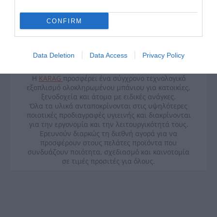
CONFIRM
Data Deletion
Data Access
Privacy Policy
Η
KARAG
προσφέρει ένα σύγχρονο τεχνολογικό
εξοπλισμό ολοκληρωμένου μπάνιου για κατοικίες,
ξενοδοχεία και άτομα με ειδικές ανάγκες.
Όλα τα υλικά ανταποκρίνονται στις υψηλότερες
ποιοτικές προδιαγραφές υγιεινής και διακρίνονται
για την εργονομία και την λειτουργικότητά τους.
Ερευνούν διαρκώς τη διεθνή αγορά για να
προσφέρουν στους πελάτες προϊόντα που
συνδυάζουν ποιότητα, σχεδιασμό και καινοτομία
σε τιμές προσιτές για όλους.