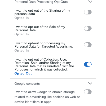
Please note that this website/app uses one or more Google
Personal Data Processing Opt Outs
services and may gather and store information including but
not limited to your visit or usage behaviour. You may click to
I want to opt-out of the Sharing of my
personal data.
grant or deny consent to Google and its third-party tags to
Opted In
use your data for below specified purposes in below Google
consent section.
I want to opt-out of the Sale of my
Personal Data.
Opted In
ΠΕΡΙΓΡΑΦΉ
I want to opt-out of processing my
ΧΑΡΑΚΤΗΡΙΣΤΙΚΆ
Personal Data for Targeted Advertising.
Opted In
ΚΌΣΤΟΣ ΜΕΤΑΦΟΡΙΚΏΝ
I want to opt-out of Collection, Use,
Retention, Sale, and/or Sharing of my
Personal Data that Is Unrelated with the
ΕΠΙΚΟΙΝΩΝΊΑ
Purposes for which it was collected.
Opted Out
Περιγραφή:
Google consents
Μηχανισμός κεραμικών δίσκων
I want to allow Google to enable storage
Τηλέφωνο χειρός INOX
related to advertising like cookies on web or
Μπρούτζινη βάση στήριξης
device identifiers in apps.
Σπιράλ PVC 150cm