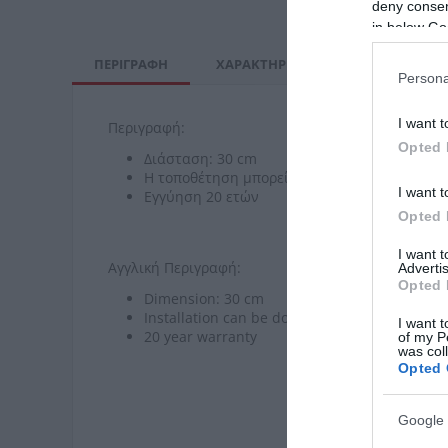
deny consent
in below Go
ΠΕΡΙΓΡΑΦΉ
ΧΑΡΑΚΤΗΡΙΣΤΙΚΆ
ΚΌΣΤΟΣ Μ
Persona
I want t
Περιγραφή:
Opted 
Διάσταση: 30 cm
Η τοποθέτηση μπορεί να γίνει με ταινία 3Μ 
I want t
Εγγύηση 20 ετών
Opted 
I want 
Αγγλική Περιγραφή:
Advertis
Opted 
Dimension: 30 cm
Installation can be done with 3M VHB tape or
I want t
20 year warranty
of my P
was col
Opted 
Google 