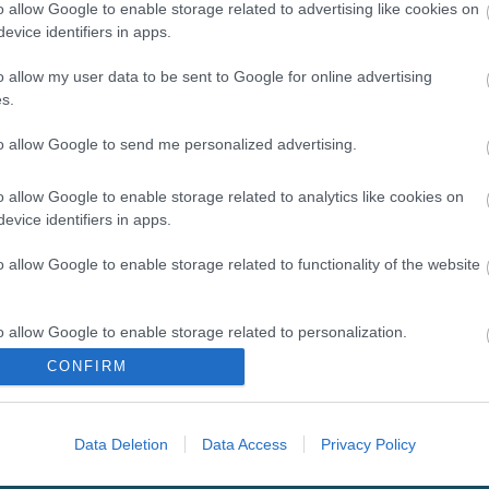
o allow Google to enable storage related to advertising like cookies on
evice identifiers in apps.
o allow my user data to be sent to Google for online advertising
s.
to allow Google to send me personalized advertising.
Η
KARAG
προσφέρει ένα σύγχρονο τεχνολογικό εξοπλισμό 
και άτομα με ειδικές ανάγκες.
Όλα τα υλικά ανταποκρίνονται στις υψηλότερες ποιοτικές 
o allow Google to enable storage related to analytics like cookies on
εργονομία και την λειτουργικότητά τους.
evice identifiers in apps.
Ερευνούν διαρκώς τη διεθνή αγορά για να προσφέρουν στ
σχεδιασμό και καινοτομία σε τιμές προσιτές για όλους.
o allow Google to enable storage related to functionality of the website
o allow Google to enable storage related to personalization.
CONFIRM
o allow Google to enable storage related to security, including
cation functionality and fraud prevention, and other user protection.
Data Deletion
Data Access
Privacy Policy