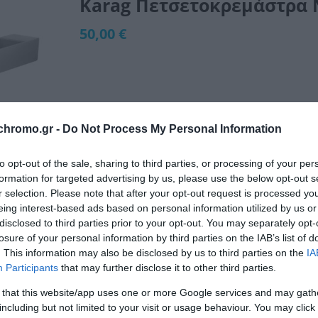
Karag Πετσετοκρεμάστρα N
50,00 €
Διαθέσιμο από 4 έως 10 ημέρες
chromo.gr -
Do Not Process My Personal Information
ΚΩΔΙΚΟΣ:
823099
to opt-out of the sale, sharing to third parties, or processing of your per
formation for targeted advertising by us, please use the below opt-out s
r selection. Please note that after your opt-out request is processed y
eing interest-based ads based on personal information utilized by us or
disclosed to third parties prior to your opt-out. You may separately opt-
losure of your personal information by third parties on the IAB’s list of
. This information may also be disclosed by us to third parties on the
IA
Participants
that may further disclose it to other third parties.
 that this website/app uses one or more Google services and may gath
including but not limited to your visit or usage behaviour. You may click 