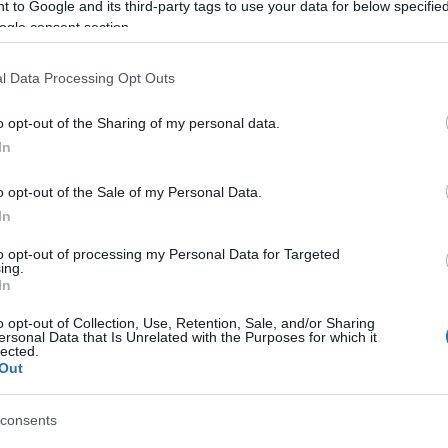
 to Google and its third-party tags to use your data for below specifi
ogle consent section.
ΕΤΑΦΟΡΙΚΏΝ
ΕΠΙΚΟΙΝΩΝΊΑ
l Data Processing Opt Outs
o opt-out of the Sharing of my personal data.
In
VHB ή με βίδες
o opt-out of the Sale of my Personal Data.
In
to opt-out of processing my Personal Data for Targeted
ing.
In
 with screws
o opt-out of Collection, Use, Retention, Sale, and/or Sharing
ersonal Data that Is Unrelated with the Purposes for which it
lected.
Out
consents