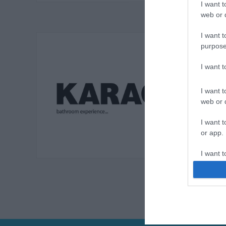
I want t
web or d
I want t
purpose
I want 
I want t
web or d
I want t
or app.
I want t
I want t
authenti