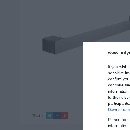
www.poly
If you wish 
sensitive in
confirm you
continue se
information 
further disc
participants
Downstream 
Share:
Please note
information 