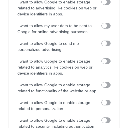
I want to allow Google to enable storage
ξεθωριάζουν. Τα ιδιαίτερα μοτίβα terrazzo
related to advertising like cookies on web or
device identifiers in apps.
συμπληρώνουν
άψογα και αρμονικά κάθε σημείο εφαρμογής.
I want to allow my user data to be sent to
Google for online advertising purposes.
Για τον καθαρισμό των νιπτήρων προτείνουμε να
χρησιμοποιείτε ζεστό νερό με ένα μαλακό πανί. Μην
I want to allow Google to send me
personalized advertising.
χρησιμοποιείτε ισχ Αγγλική Περιγραφή:
I want to allow Google to enable storage
Dimension: 600?350?120mm
related to analytics like cookies on web or
device identifiers in apps.
A new series of washbasins made of natural materials
I want to allow Google to enable storage
related to functionality of the website or app.
such as small sand and natural stone mixed with
concrete
I want to allow Google to enable storage
related to personalization.
powder create a completely solid material, without
any other additions. The production material of the
I want to allow Google to enable storage
related to security, including authentication
terrazzo