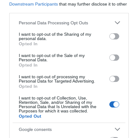
Διάσταση: 600?350?120mm
Downstream Participants
that may further disclose it to other
third parties.
Please note that this website/app uses one or more Google
Personal Data Processing Opt Outs
Μια νέα σειρά νιπτήρων κατασκευασμένων από
services and may gather and store information including but
not limited to your visit or usage behaviour. You may click to
I want to opt-out of the Sharing of my
φυσικά υλικά όπως ψιλή άμμος και πέτρα αναμιγμένα
personal data.
grant or deny consent to Google and its third-party tags to
Opted In
με σκόνη
use your data for below specified purposes in below Google
σκυροδέματος δημιουργούν ένα απόλυτα συμπαγές
consent section.
I want to opt-out of the Sale of my
Personal Data.
υλικό, χωρίς άλλες προσθήκες. Το υλικό παραγωγής
Opted In
των
I want to opt-out of processing my
Personal Data for Targeted Advertising.
νιπτήρων terrazzo είναι ανθεκτικό στις ρωγμές.
Opted In
Παράλληλα, εφαρμόζεται ειδική επίστρωση
I want to opt-out of Collection, Use,
νανοτεχνολογίας
Retention, Sale, and/or Sharing of my
Personal Data that Is Unrelated with the
η οποία μετατρέπει τα προϊόντα σε αδιάβροχα και
Purposes for which it was collected.
Opted Out
εύκολα στο καθάρισμα. Χάρη στην ειδική επεξεργασία
που
Google consents
γίνεται κατά την παραγωγή τους, τα χρώματα δεν