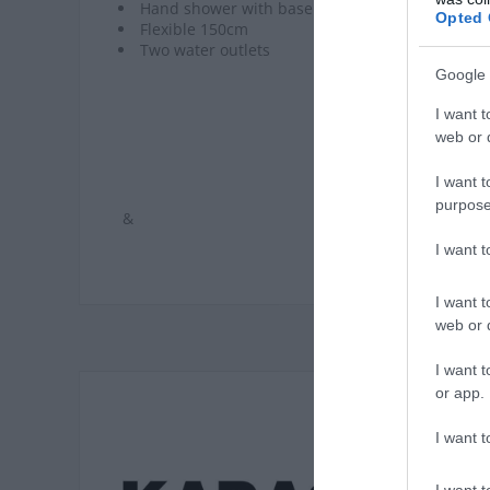
Hand shower with base support
Opted 
Flexible 150cm
Two water outlets
Google 
I want t
web or d
I want t
purpose
&
I want 
I want t
web or d
I want t
or app.
I want t
I want t