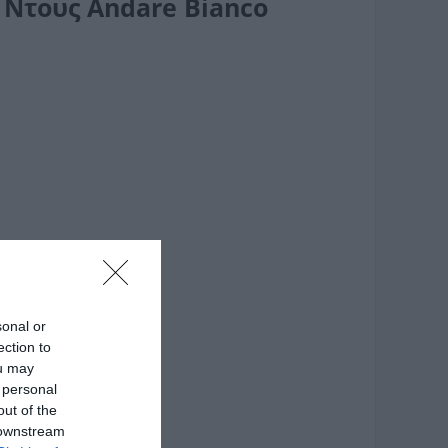
 Ντους Andare Bianco
sonal or
ection to
ou may
 personal
out of the
 downstream