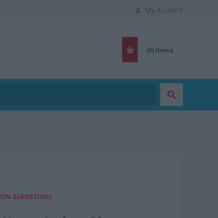
My Account
(0)
items
ΈΟΝ ΔΙΑΘΈΣΙΜΟ