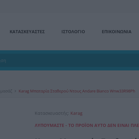
ΚΑΤΑΣΚΕΥΑΣΤΕΣ
ΙΣΤΟΛΌΓΙΟ
ΕΠΙΚΟΙΝΩΝΊΑ
ομασάζ
Karag Μπαταρία Σταθερού Ντους Andare Bianco Wnw33R98Ph
Κατασκευαστής:
Karag
ΛΥΠΟΎΜΑΣΤΕ - ΤΟ ΠΡΟΪΌΝ ΑΥΤΌ ΔΕΝ ΕΊΝΑΙ ΠΛ