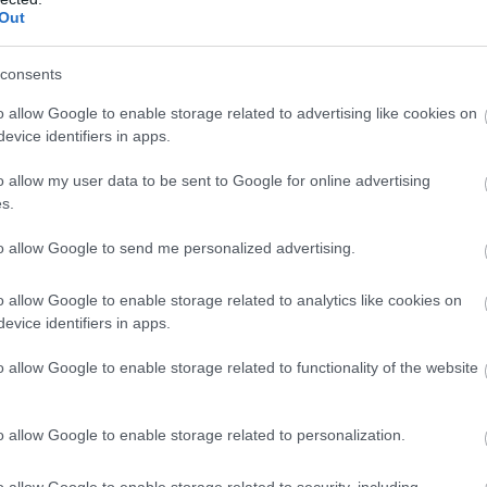
Out
consents
o allow Google to enable storage related to advertising like cookies on
evice identifiers in apps.
o allow my user data to be sent to Google for online advertising
s.
to allow Google to send me personalized advertising.
o allow Google to enable storage related to analytics like cookies on
evice identifiers in apps.
o allow Google to enable storage related to functionality of the website
o allow Google to enable storage related to personalization.
Η
KARAG
προσφέρει ένα σύγχρονο τεχνολογικό εξοπλισμό 
και άτομα με ειδικές ανάγκες.
o allow Google to enable storage related to security, including