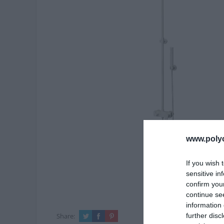
www.poly
If you wish 
sensitive in
confirm you
continue se
information 
further disc
Share: