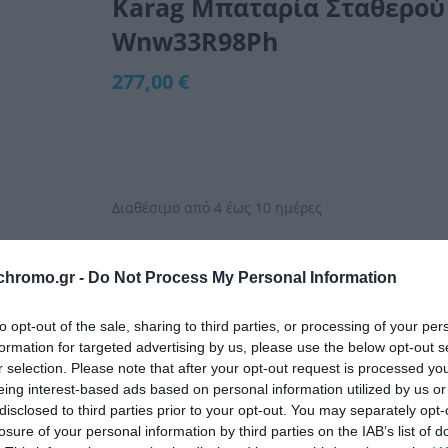
Karag Μπαταρία Σταθερού
Wnw33R98Ph
277,00 €
Διαθέσιμο από 4 έως 10 ημέρες
ΚΩΔΙΚΟΣ:
WNX33R98PH
chromo.gr -
Do Not Process My Personal Information
to opt-out of the sale, sharing to third parties, or processing of your per
formation for targeted advertising by us, please use the below opt-out s
r selection. Please note that after your opt-out request is processed y
eing interest-based ads based on personal information utilized by us or
disclosed to third parties prior to your opt-out. You may separately opt-
losure of your personal information by third parties on the IAB’s list of