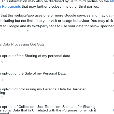
. This information may also be disclosed by us to third parties on the
IA
Participants
that may further disclose it to other third parties.
 that this website/app uses one or more Google services and may gath
including but not limited to your visit or usage behaviour. You may click 
ΕΤΑΦΟΡΙΚΏΝ
ΕΠΙΚΟΙΝΩΝΊΑ
 to Google and its third-party tags to use your data for below specifi
ogle consent section.
l Data Processing Opt Outs
o opt-out of the Sharing of my personal data.
In
0 cm
o opt-out of the Sale of my Personal Data.
In
to opt-out of processing my Personal Data for Targeted
ing.
In
o opt-out of Collection, Use, Retention, Sale, and/or Sharing
ersonal Data that Is Unrelated with the Purposes for which it
lected.