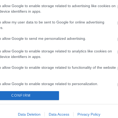
o allow Google to enable storage related to advertising like cookies on
evice identifiers in apps.
o allow my user data to be sent to Google for online advertising
s.
to allow Google to send me personalized advertising.
Η
KARAG
προσφέρει ένα σύγχρονο τεχνολογικό εξοπλισμό 
o allow Google to enable storage related to analytics like cookies on
και άτομα με ειδικές ανάγκες.
evice identifiers in apps.
Όλα τα υλικά ανταποκρίνονται στις υψηλότερες ποιοτικές 
εργονομία και την λειτουργικότητά τους.
o allow Google to enable storage related to functionality of the website
Ερευνούν διαρκώς τη διεθνή αγορά για να προσφέρουν στ
σχεδιασμό και καινοτομία σε τιμές προσιτές για όλους.
o allow Google to enable storage related to personalization.
CONFIRM
o allow Google to enable storage related to security, including
cation functionality and fraud prevention, and other user protection.
Data Deletion
Data Access
Privacy Policy