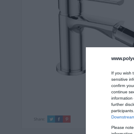
www.poly
If you wish 
sensitive in
confirm you
continue se
information 
further disc
participants
Downstream 
Share:
Please note
information 