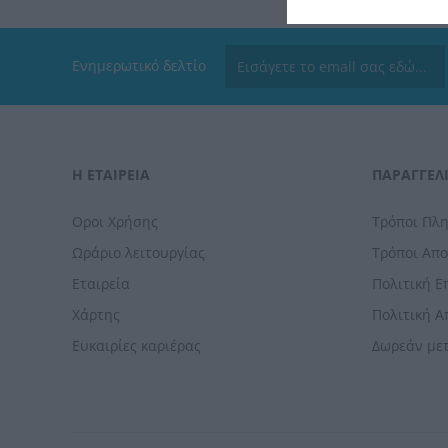
Ενημερωτικό δελτίο
Η ΕΤΑΙΡΕΙΑ
ΠΑΡΑΓΓΕΛΊ
Οροι Χρήσης
Τρόποι Πλ
Ωράριο λειτουργίας
Τρόποι Απ
Εταιρεία
Πολιτική 
Χάρτης
Πολιτική 
Ευκαιρίες καριέρας
Δωρεάν με