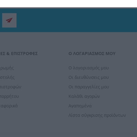
ΕΣ & ΕΠΙΣΤΡΟΦΈΣ
Ο ΛΟΓΑΡΙΑΣΜΌΣ ΜΟΥ
ηρωμής
Ο λογαριασμός μου
οστολής
Οι διευθύνσεις μου
Επιστροφών
Οι παραγγελίες μου
Απορρήτου
Καλάθι αγορών
ταφορικά
Αγαπημένα
Λίστα σύγκρισης προϊόντων