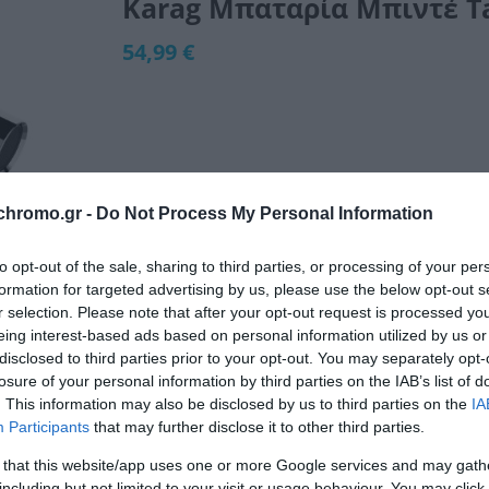
Karag Μπαταρία Μπιντέ Ta
54,99 €
Διαθέσιμο από 4 έως 10 ημέρες
chromo.gr -
Do Not Process My Personal Information
ΚΩΔΙΚΟΣ:
28808
to opt-out of the sale, sharing to third parties, or processing of your per
formation for targeted advertising by us, please use the below opt-out s
r selection. Please note that after your opt-out request is processed y
eing interest-based ads based on personal information utilized by us or
disclosed to third parties prior to your opt-out. You may separately opt-
losure of your personal information by third parties on the IAB’s list of
. This information may also be disclosed by us to third parties on the
IA
Participants
that may further disclose it to other third parties.
 that this website/app uses one or more Google services and may gath
including but not limited to your visit or usage behaviour. You may click 