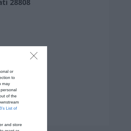
ti 28808
sonal or
ection to
ou may
 personal
out of the
 downstream
B’s List of
er and store
to grant or