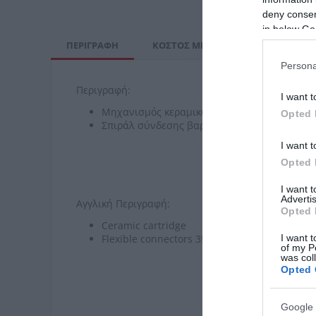
deny consent
in below Go
ΠΕΡΙΓΡΑΦΉ
ΚΌΣΤΟΣ ΜΕΤΑΦΟΡΙΚΏΝ
ΕΠΙ
Persona
Περιγραφή:
I want t
Μηχανισμός κεραμικών δίσκων
Opted 
Σπιράλ σύνδεσης βαρέως τύπου 35 cm
I want t
Opted 
I want 
Advertis
Αγγλική Περιγραφή:
Opted 
Ceramic cartridge
Flexible connectors 35cm
I want t
of my P
was col
Opted 
Google 