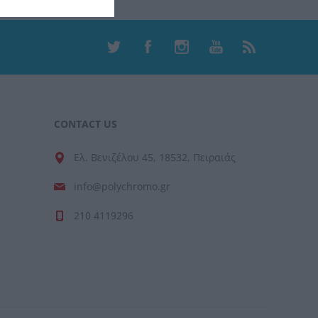
CONTACT US
Ελ. Βενιζέλου 45, 18532, Πειραιάς
info@polychromo.gr
210 4119296