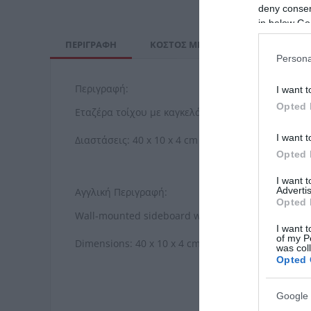
deny consent
in below Go
ΠΕΡΙΓΡΑΦΉ
ΚΌΣΤΟΣ ΜΕΤΑΦΟΡΙΚΏΝ
ΕΠΙ
Persona
Περιγραφή:
I want t
Opted 
Εταζέρα τοίχου με καγκελάκι και με διάφανο γυα
I want t
Διαστάσεις: 40 x 10 x 4 cm
Opted 
I want 
Advertis
Αγγλική Περιγραφή:
Opted 
Wall-mounted sideboard with shelf and transpar
I want t
of my P
Dimensions: 40 x 10 x 4 cm
was col
Opted 
Google 