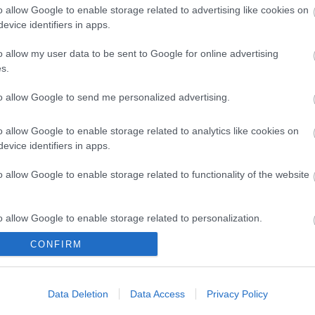
o allow Google to enable storage related to advertising like cookies on
evice identifiers in apps.
o allow my user data to be sent to Google for online advertising
s.
to allow Google to send me personalized advertising.
Η
KARAG
προσφέρει ένα σύγχρονο τεχνολογικό εξοπλισμό 
και άτομα με ειδικές ανάγκες.
o allow Google to enable storage related to analytics like cookies on
Όλα τα υλικά ανταποκρίνονται στις υψηλότερες ποιοτικές 
evice identifiers in apps.
εργονομία και την λειτουργικότητά τους.
Ερευνούν διαρκώς τη διεθνή αγορά για να προσφέρουν στ
o allow Google to enable storage related to functionality of the website
σχεδιασμό και καινοτομία σε τιμές προσιτές για όλους.
o allow Google to enable storage related to personalization.
CONFIRM
o allow Google to enable storage related to security, including
cation functionality and fraud prevention, and other user protection.
Data Deletion
Data Access
Privacy Policy