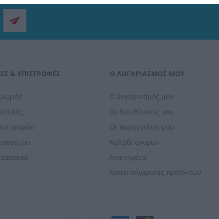
ΕΣ & ΕΠΙΣΤΡΟΦΈΣ
Ο ΛΟΓΑΡΙΑΣΜΌΣ ΜΟΥ
ηρωμής
Ο λογαριασμός μου
οστολής
Οι διευθύνσεις μου
Επιστροφών
Οι παραγγελίες μου
Απορρήτου
Καλάθι αγορών
ταφορικά
Αγαπημένα
Λίστα σύγκρισης προϊόντων