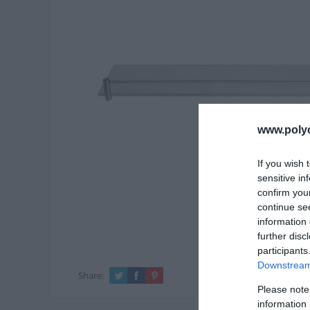
www.poly
If you wish 
sensitive in
confirm you
continue se
information 
further disc
participants
Downstream 
Share:
Please note
information 