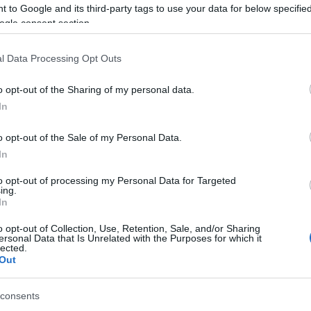
 to Google and its third-party tags to use your data for below specifi
ogle consent section.
ΚΟΙΝΩΝΊΑ
l Data Processing Opt Outs
o opt-out of the Sharing of my personal data.
In
λί MENSOLE.
o opt-out of the Sale of my Personal Data.
In
to opt-out of processing my Personal Data for Targeted
ing.
In
ent glass MENSOLE.
o opt-out of Collection, Use, Retention, Sale, and/or Sharing
ersonal Data that Is Unrelated with the Purposes for which it
lected.
Out
consents