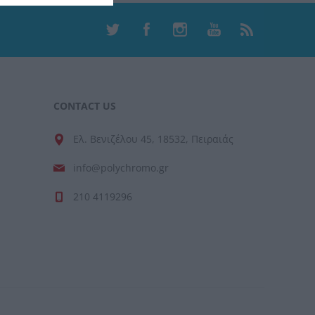
CONTACT US
Ελ. Βενιζέλου 45, 18532, Πειραιάς
info@polychromo.gr
210 4119296