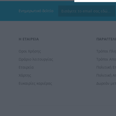
Ενημερωτικό δελτίο
Η ΕΤΑΙΡΕΙΑ
ΠΑΡΑΓΓΕΛΊ
Οροι Χρήσης
Τρόποι Πλ
Ωράριο λειτουργίας
Τρόποι Απ
Εταιρεία
Πολιτική 
Χάρτης
Πολιτική 
Ευκαιρίες καριέρας
Δωρεάν με