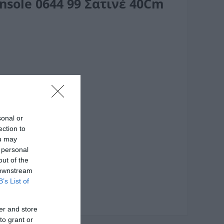
nsole 0644 99 Σατινέ 40Cm
sonal or
ection to
ou may
 personal
out of the
 downstream
B’s List of
er and store
to grant or