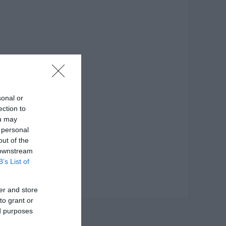
sonal or
ection to
ou may
 personal
out of the
 downstream
B’s List of
er and store
to grant or
ed purposes