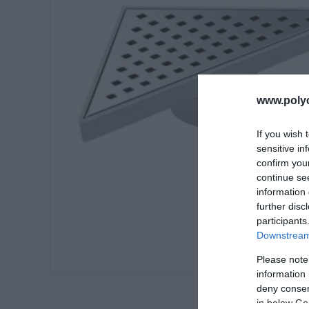
www.poly
If you wish 
sensitive in
confirm you
continue se
information 
further disc
participants
Downstream 
Please note
information 
deny consent
in below Go