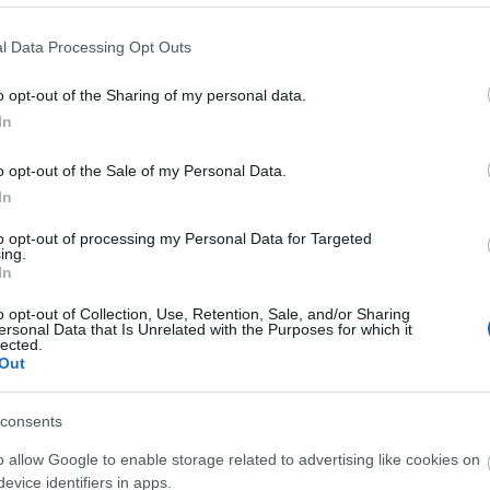
l Data Processing Opt Outs
Mesateknik Σιφόνι με
Διαθέσιμο από 4 έως
21,5
ίγωνη Σχάρα Με Σχέδιο
o opt-out of the Sharing of my personal data.
10 ημέρες
0x20cm με Έξοδο Φ40
In
o opt-out of the Sale of my Personal Data.
In
to opt-out of processing my Personal Data for Targeted
ing.
Mesateknik Σιφόνι με
Διαθέσιμο από 4 έως
23,0
In
ίγωνη Σχάρα Με Σχέδιο
10 ημέρες
0x20cm με Έξοδο Φ50
o opt-out of Collection, Use, Retention, Sale, and/or Sharing
ersonal Data that Is Unrelated with the Purposes for which it
lected.
Out
ΚΟΙΝΩΝΊΑ
consents
o allow Google to enable storage related to advertising like cookies on
evice identifiers in apps.