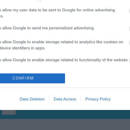
o allow my user data to be sent to Google for online advertising
s.
to allow Google to send me personalized advertising.
o allow Google to enable storage related to analytics like cookies on
evice identifiers in apps.
Mesateknik
o allow Google to enable storage related to functionality of the website
o allow Google to enable storage related to personalization.
CONFIRM
o allow Google to enable storage related to security, including
cation functionality and fraud prevention, and other user protection.
Data Deletion
Data Access
Privacy Policy