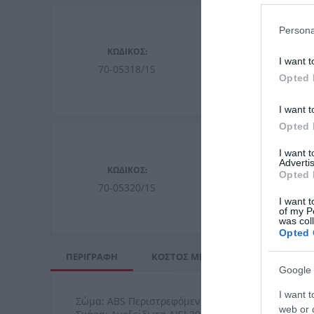
Persona
ΚΩΔΙΚΟΣ:
Τρ
I want t
70-05318/1S
2
Opted 
I want t
Opted 
I want 
Advertis
ΚΩΔΙΚΟΣ:
Opted 
Τρ
70-05320/1S
2
I want t
of my P
was col
Opted 
ΠΕΡΙΓΡΑΦΉ
ΚΌΣΤΟΣ ΜΕΤΑΦΟΡΙΚΏΝ
ΕΠΙ
Google 
I want t
Σώμα: ABS Περιστρεφόμενο 360ο
web or d