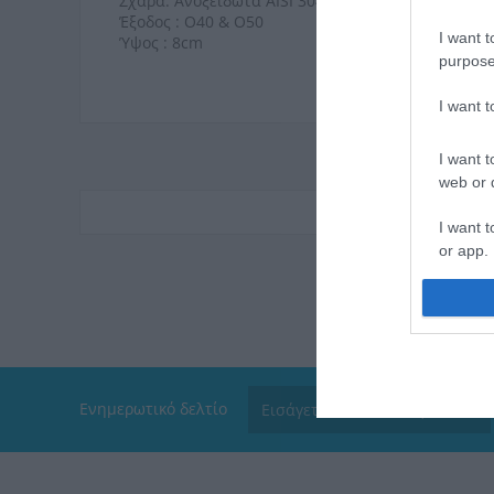
Σχάρα: Aνοξείδωτα AISI 304
Έξοδος : O40 & O50
I want t
Ύψος : 8cm
purpose
I want 
I want t
web or d
I want t
or app.
I want t
I want t
authenti
Ενημερωτικό δελτίο