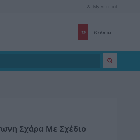
My Account
(0)
items
γωνη Σχάρα Με Σχέδιο