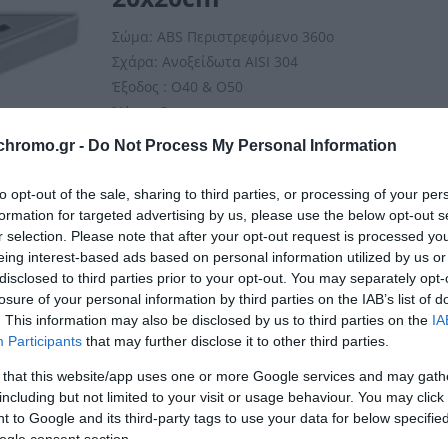
Σώμα: ABS Περιστρεφόμενο 360ο
Σχάρα: Aνοξείδωτα AISI 304
Έξοδος : O40 & O50
Ύψος : 8cm
chromo.gr -
Do Not Process My Personal Information
to opt-out of the sale, sharing to third parties, or processing of your per
formation for targeted advertising by us, please use the below opt-out s
r selection. Please note that after your opt-out request is processed y
eing interest-based ads based on personal information utilized by us or
disclosed to third parties prior to your opt-out. You may separately opt-
Share:
losure of your personal information by third parties on the IAB’s list of
. This information may also be disclosed by us to third parties on the
IA
Participants
that may further disclose it to other third parties.
 that this website/app uses one or more Google services and may gath
including but not limited to your visit or usage behaviour. You may click 
 to Google and its third-party tags to use your data for below specifi
ogle consent section.