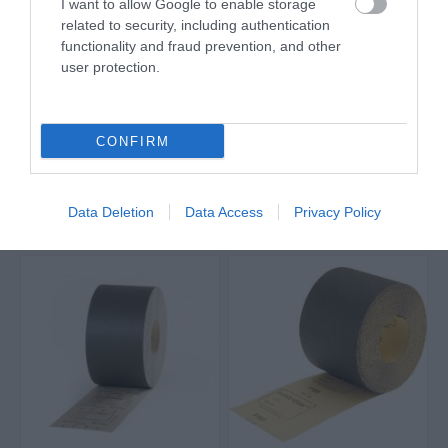
I want to allow Google to enable storage
79491
related to security, including authentication
24,00 €
functionality and fraud prevention, and other
user protection.
ΑΓΟΡΑ
CONFIRM
ΜΑΖΙ ΜΕ ΑΥΤΟ, ΟΙ ΠΕΡΙΣΣΟΤΕΡΟΙ ΑΓΟΡΑΣΑΝ:
Data Deletion
Data Access
Privacy Policy