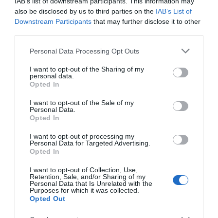
IAB’s list of downstream participants. This information may
also be disclosed by us to third parties on the
IAB’s List of
Downstream Participants
that may further disclose it to other
Yato YT-09741
Υato Τριβείο 260W YT-
third parties.
Ταινιολειαντήρας Αέρος
82230
Please note that this website/app uses one or more Google
10x330mm
Personal Data Processing Opt Outs
45,00 €
48,00 €
services and may gather and store information including but
not limited to your visit or usage behaviour. You may click to
I want to opt-out of the Sharing of my
personal data.
grant or deny consent to Google and its third-party tags to
Opted In
use your data for below specified purposes in below Google
ΑΓΟΡΑ
ΑΓΟΡΑ
consent section.
I want to opt-out of the Sale of my
Personal Data.
Opted In
I want to opt-out of processing my
Personal Data for Targeted Advertising.
Opted In
I want to opt-out of Collection, Use,
Retention, Sale, and/or Sharing of my
Personal Data that Is Unrelated with the
Purposes for which it was collected.
Opted Out