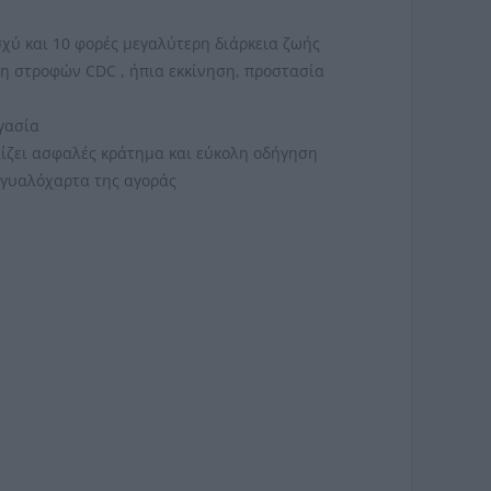
σχύ και 10 φορές μεγαλύτερη διάρκεια ζωής
η στροφών CDC , ήπια εκκίνηση, προστασία
γασία
ίζει ασφαλές κράτημα και εύκολη οδήγηση
α γυαλόχαρτα της αγοράς