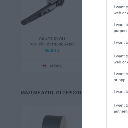
I want t
web or d
I want t
purpose
Yato YT-09741
Υato Τριβείο 
I want 
Ταινιολειαντήρας Αέρος
82230
10x330mm
45,00 €
48,00 
I want t
web or d
ΑΓΟΡΑ
ΑΓΟ
I want t
or app.
I want t
ΜΑΖΙ ΜΕ ΑΥΤΟ, ΟΙ ΠΕΡΙΣΣΟΤΕΡΟΙ ΑΓΟΡΑΣΑΝ:
I want t
authenti