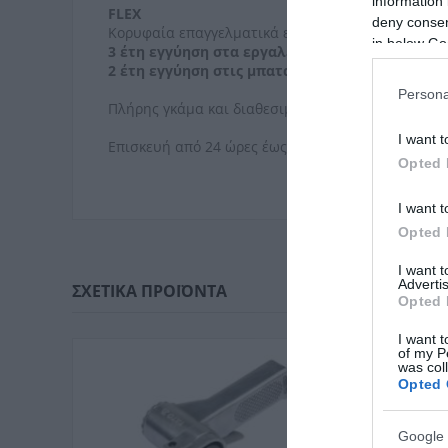
information 
FLEX
deny consent
Κορυφαία επαγγελματικά εργαλεία
in below Go
3 έτη εγγύηση στα εργαλεία
2 έτη εγγύηση στις μπαταρίες
Persona
Πλήρης γκάμα και διαθεσιμότητα γνήσιων ανταλ
I want t
Επισκευή από 24 ώρες έως 5 ημέρες
Opted 
I want t
Opted 
I want 
Advertis
ΣΧΕΤΙΚΆ ΠΡΟΪΌΝΤΑ
Opted 
I want t
of my P
was col
Opted 
Google 