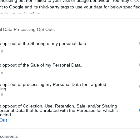
including but not limited to your visit or usage behaviour. You may click 
 to Google and its third-party tags to use your data for below specifi
ogle consent section.
l Data Processing Opt Outs
λακτικών
o opt-out of the Sharing of my personal data.
In
o opt-out of the Sale of my Personal Data.
In
to opt-out of processing my Personal Data for Targeted
ing.
In
o opt-out of Collection, Use, Retention, Sale, and/or Sharing
ersonal Data that Is Unrelated with the Purposes for which it
lected.
Out
consents