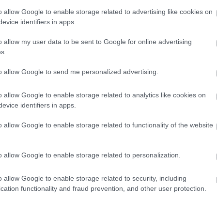
o allow Google to enable storage related to advertising like cookies on
evice identifiers in apps.
o allow my user data to be sent to Google for online advertising
s.
260W YT-
Υato Τριβείο 1010W
Vorel 8
to allow Google to send me personalized advertising.
75Χ533mm YT-82240
Τριβείο Α
€
85,00 €
o allow Google to enable storage related to analytics like cookies on
evice identifiers in apps.
ΡΑ
ΑΓΟΡΑ
o allow Google to enable storage related to functionality of the website
o allow Google to enable storage related to personalization.
o allow Google to enable storage related to security, including
cation functionality and fraud prevention, and other user protection.