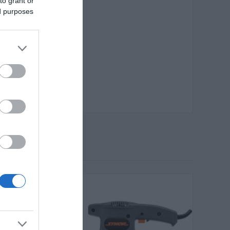
to grant or
ed purposes