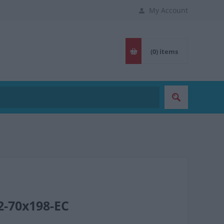
My Account
(0)
items
2-70x198-EC