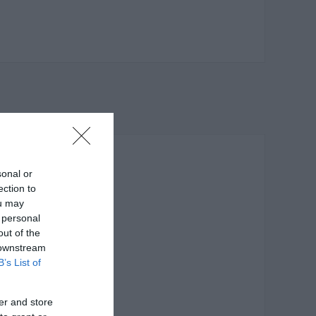
sonal or
ection to
ou may
 personal
out of the
 downstream
B’s List of
er and store