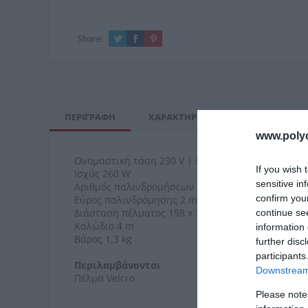
Share:
ΠΕΡΙΓΡΑΦΉ
ΧΑΡΑΚΤΗΡΙΣΤΙΚΆ
ΚΌΣΤΟΣ Μ
www.poly
Ονομαστική τάση 230 V | 50 Hz
If you wish 
Ισχύς 260 W
sensitive in
Αριθμός παλινδρομήσεων 10.000 - 20.000 min??
confirm you
Εύρος παλινδρόμησης 2 mm
Διάσταση πέλματος 198 x 70 mm
continue se
Καλώδιο 4 m
information 
Βάρος 1,3 kg
further disc
participants
Περιλαμβάνονται
Downstream 
Πέλμα Velcro
Please note