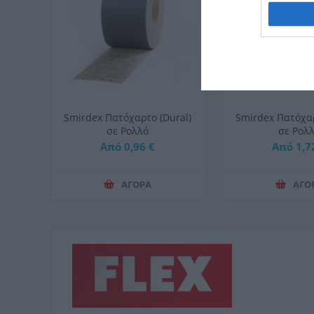
Smirdex Πατόχαρτο (Dural)
Smirdex Πατόχαρ
σε Ρολλό
σε Ρολ
Η115mmX1000mm
Η200mmX1
Από 0,96 €
Από 1,7
ΑΓΟΡΑ
ΑΓΟ