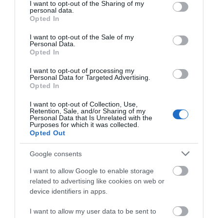
not limited to your visit or usage behaviour. You may click to
I want to opt-out of the Sharing of my
personal data.
grant or deny consent to Google and its third-party tags to
Opted In
use your data for below specified purposes in below Google
consent section.
I want to opt-out of the Sale of my
Personal Data.
Opted In
I want to opt-out of processing my
Personal Data for Targeted Advertising.
Opted In
Υato Τριβείο 1010W
Vorel 81114 Έκκεντρο
I want to opt-out of Collection, Use,
75Χ533mm YT-82240
Τριβείο Αέρος με
Retention, Sale, and/or Sharing of my
Personal Data that Is Unrelated with the
Διάμετρο 150mm
85,00 €
39,00 €
Purposes for which it was collected.
Opted Out
Google consents
ΑΓΟΡΑ
ΑΓΟΡΑ
I want to allow Google to enable storage
related to advertising like cookies on web or
device identifiers in apps.
I want to allow my user data to be sent to