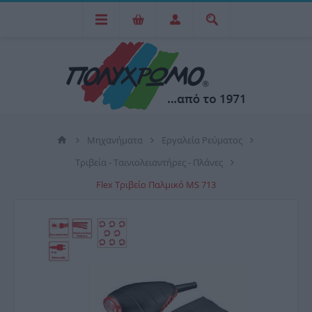
Μηχανήματα
Εργαλεία Ρεύματος
Τριβεία - Ταινιολειαντήρες - Πλάνες
Flex Τριβείο Παλμικό MS 713