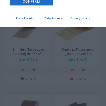
CONFIRM
Data Deletion
Data Access
Privacy Policy
Smirdex Πατόχαρτο
Smirdex Πατόχαρτο
(Dural) σε Ρολλό
(Dural) σε Ρολλό
Η115mmX1000mm
Η200mmX1000mm
Από 0,96 €
Από 1,72 €
ΑΓΟΡΑ
ΑΓΟΡΑ