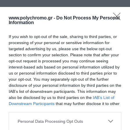
www.polychromo.gr -
Do Not Process My Personal
Information
If you wish to opt-out of the sale, sharing to third parties, or
processing of your personal or sensitive information for
targeted advertising by us, please use the below opt-out
section to confirm your selection. Please note that after your
opt-out request is processed you may continue seeing
interest-based ads based on personal information utilized by
Yato YT-09741
Υato Τριβείο 260W YT-
us or personal information disclosed to third parties prior to
Ταινιολειαντήρας Αέρος
82230
your opt-out. You may separately opt-out of the further
10x330mm
45,00 €
48,00 €
disclosure of your personal information by third parties on the
IAB’s list of downstream participants. This information may
also be disclosed by us to third parties on the
IAB’s List of
Downstream Participants
that may further disclose it to other
ΑΓΟΡΑ
ΑΓΟΡΑ
third parties.
Please note that this website/app uses one or more Google
Personal Data Processing Opt Outs
services and may gather and store information including but