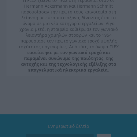
Η FLEX ξεκινά το 1922 στη Γερμανία, όταν οι
Hermann Ackermann και Hermann Schmitt
παρουσίασαν την πρώτη τους καινοτομία στη
λείανση με εύκαμπτο άξονα, δίνοντας έτσι το
όνομα σε μια νέα κατηγορία εργαλείων. Λίγα
χρόνια μετά, η εταιρεία καθιέρωσε τον γωνιακό
λειαντήρα χαμηλών στροφών και το 1954
παρουσίασε τον πρώτο γωνιακό τροχό υψηλής
ταχύτητας παγκοσμίως. Από τότε, το όνομα FLEX
ταυτίστηκε με τον γωνιακό τροχό και
παραμένει συνώνυμο της ποιότητας, της
αντοχής και της τεχνολογικής εξέλιξης στα
επαγγελματικά ηλεκτρικά εργαλεία.
Ενημερωτικό δελτίο